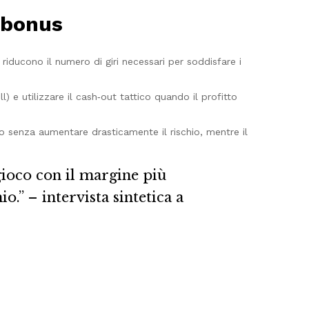
l bonus
iducono il numero di giri necessari per soddisfare i
) e utilizzare il cash‑out tattico quando il profitto
 senza aumentare drasticamente il rischio, mentre il
 gioco con il margine più
o.” – intervista sintetica a