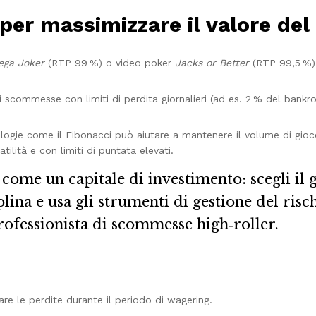
r per massimizzare il valore de
ega Joker
(RTP 99 %) o video poker
Jacks or Better
(RTP 99,5 %) r
scommesse con limiti di perdita giornalieri (ad es. 2 % del bankroll
gie come il Fibonacci può aiutare a mantenere il volume di gioco
tilità e con limiti di puntata elevati.
s come un capitale di investimento: scegli il
lina e usa gli strumenti di gestione del rischi
ofessionista di scommesse high‑roller.
re le perdite durante il periodo di wagering.