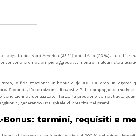
%
%
%
e, seguita dal Nord America (35 %) e dall’Asia (20 %). La differenza
entono promozioni più aggressive, mentre in alcuni stati asiatici 
 Prima, la fidelizzazione: un bonus di $1 000 000 crea un legame q
ore. Seconda, l’acquisizione di nuovi VIP: le campagne di marketing 
re loro condizioni personalizzate. Terza, la pressione competitiva: 
ggiuntivi, generando una spirale di crescita dei premi.
Bonus: termini, requisiti e m
 bonus di benvenuto può arrivare fino al 200 % del primo deposi