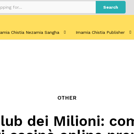
Search
amia Chistia Nezamia Sangha
Imamia Chistia Publisher
OTHER
Club dei Milioni: co