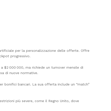
tificiale per la personalizzazione delle offerte. Offre
ackpot progressivo.
o a $2 000 000, ma richiede un turnover mensile di
usa di nuove normative.
er bonifici bancari. La sua offerta include un “match”
estrizioni più severe, come il Regno Unito, dove