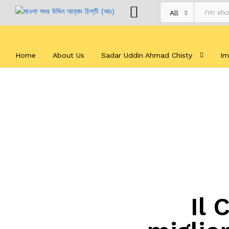
All
Home
About Us
Sadar Uddin Ahmad Chisty
Im
Il 