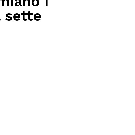
miano i
 sette