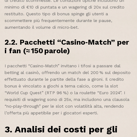
di credito scommesse. Le condizioni tipiche includono un
minimo di €10 di puntata e un wagering di 20x sul credito
restituito. Questo tipo di bonus spinge gli utenti a
scommettere più frequentemente durante le pause,
aumentando il volume di micro‑bet.
2.2. Pacchetti “Casino‑Match” per
i fan (≈ 150 parole)
I pacchetti “Casino‑Match” invitano i tifosi a passare dal
betting al casinò, offrendo un match del 200 % sul deposito
effettuato durante le partite della fase a gironi. Il credito
bonus è vincolato a giochi a tema calcio, come la slot
“World Cup Quest” (RTP 96 %) o la roulette “Euro 2024”. I
requisiti di wagering sono di 25x, ma includono una clausola
“no‑play‑through” per le slot con volatilità alta, rendendo
l’offerta più appetibile per i giocatori esperti.
3. Analisi dei costi per gli