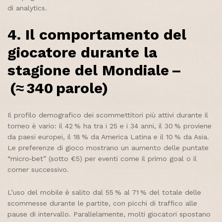
di analytics.
4. Il comportamento del
giocatore durante la
stagione del Mondiale –
(≈ 340 parole)
Il profilo demografico dei scommettitori più attivi durante il
torneo è vario: il 42 % ha tra i 25 e i 34 anni, il 30 % proviene
da paesi europei, il 18 % da America Latina e il 10 % da Asia.
Le preferenze di gioco mostrano un aumento delle puntate
“micro‑bet” (sotto €5) per eventi come il primo goal o il
corner successivo.
L’uso del mobile è salito dal 55 % al 71 % del totale delle
scommesse durante le partite, con picchi di traffico alle
pause di intervallo. Parallelamente, molti giocatori spostano