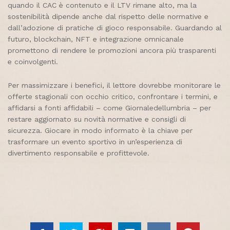
quando il CAC è contenuto e il LTV rimane alto, ma la
sostenibilità dipende anche dal rispetto delle normative e
dall’adozione di pratiche di gioco responsabile. Guardando al
futuro, blockchain, NFT e integrazione omnicanale
promettono di rendere le promozioni ancora più trasparenti
e coinvolgenti.
Per massimizzare i benefici, il lettore dovrebbe monitorare le
offerte stagionali con occhio critico, confrontare i termini, e
affidarsi a fonti affidabili – come Giornaledellumbria – per
restare aggiornato su novità normative e consigli di
sicurezza. Giocare in modo informato è la chiave per
trasformare un evento sportivo in un’esperienza di
divertimento responsabile e profittevole.