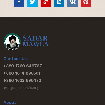
Contact Us
+880 1760 649767
+880 1614 890501
+880 1633 690473
info@sadarmawla.org
About