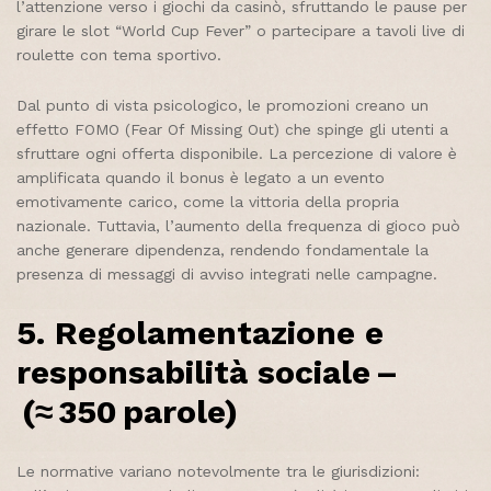
l’attenzione verso i giochi da casinò, sfruttando le pause per
girare le slot “World Cup Fever” o partecipare a tavoli live di
roulette con tema sportivo.
Dal punto di vista psicologico, le promozioni creano un
effetto FOMO (Fear Of Missing Out) che spinge gli utenti a
sfruttare ogni offerta disponibile. La percezione di valore è
amplificata quando il bonus è legato a un evento
emotivamente carico, come la vittoria della propria
nazionale. Tuttavia, l’aumento della frequenza di gioco può
anche generare dipendenza, rendendo fondamentale la
presenza di messaggi di avviso integrati nelle campagne.
5. Regolamentazione e
responsabilità sociale –
(≈ 350 parole)
Le normative variano notevolmente tra le giurisdizioni: