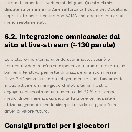
automaticamente al verificarsi del goal. Questo elimina
dispute su termini ambigui e rafforza la fiducia del giocatore,
soprattutto nei siti casino non AAMS che operano in mercati
meno regolamentati.
6.2. Integrazione omnicanale: dal
sito al live‑stream (≈ 130 parole)
Le piattaforme stanno unendo scommesse, casinò e
contenuti video in un’unica esperienza. Durante la diretta, un
banner interattivo permette di piazzare una scommessa
“Live‑Bet” senza uscire dal player, mentre simultaneamente
si può attivare un mini‑gioco di slot a tema. I dati di
engagement mostrano un aumento del 22 % del tempo
medio di permanenza quando la funzione omnicanale è
attiva, suggerendo che la sinergia tra video e gioco è un
driver di valore futuro.
Consigli pratici per i giocatori