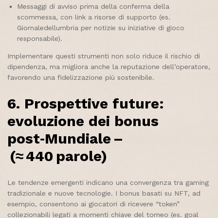
Messaggi di avviso prima della conferma della
scommessa, con link a risorse di supporto (es.
Giornaledellumbria per notizie su iniziative di gioco
responsabile).
Implementare questi strumenti non solo riduce il rischio di
dipendenza, ma migliora anche la reputazione dell’operatore,
favorendo una fidelizzazione più sostenibile.
6. Prospettive future:
evoluzione dei bonus
post‑Mundiale –
(≈ 440 parole)
Le tendenze emergenti indicano una convergenza tra gaming
tradizionale e nuove tecnologie. I bonus basati su NFT, ad
esempio, consentono ai giocatori di ricevere “token”
collezionabili legati a momenti chiave del torneo (es. goal