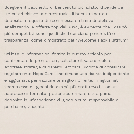
Scegliere il pacchetto di benvenuto più adatto dipende da
tre criteri chiave: la percentuale di bonus rispetto al
deposito, i requisiti di scommessa e i limiti di prelievo.
Analizzando le offerte top del 2024, è evidente che i casinò
più competitivi sono quelli che bilanciano generosità e
trasparenza, come dimostrato dal “Welcome Pack Platinum”.
Utilizza le informazioni fornite in questo articolo per
confrontare le promozioni, calcolare il valore reale e
adottare strategie di bankroll efficaci. Ricorda di consultare
regolarmente Ncps Care, che rimane una risorsa indipendente
e aggiornata per valutare le migliori offerte, i migliori siti
scommesse e i giochi da casinò più profittevoli. Con un
approccio informato, potrai trasformare il tuo primo
deposito in un’esperienza di gioco sicura, responsabile e,
perché no, vincente.