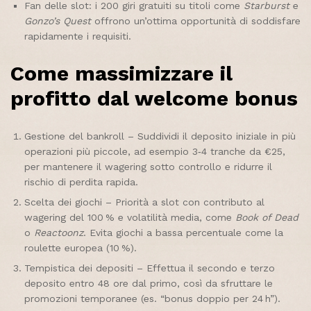
Fan delle slot: i 200 giri gratuiti su titoli come
Starburst
e
Gonzo’s Quest
offrono un’ottima opportunità di soddisfare
rapidamente i requisiti.
Come massimizzare il
profitto dal welcome bonus
Gestione del bankroll – Suddividi il deposito iniziale in più
operazioni più piccole, ad esempio 3‑4 tranche da €25,
per mantenere il wagering sotto controllo e ridurre il
rischio di perdita rapida.
Scelta dei giochi – Priorità a slot con contributo al
wagering del 100 % e volatilità media, come
Book of Dead
o
Reactoonz
. Evita giochi a bassa percentuale come la
roulette europea (10 %).
Tempistica dei depositi – Effettua il secondo e terzo
deposito entro 48 ore dal primo, così da sfruttare le
promozioni temporanee (es. “bonus doppio per 24 h”).