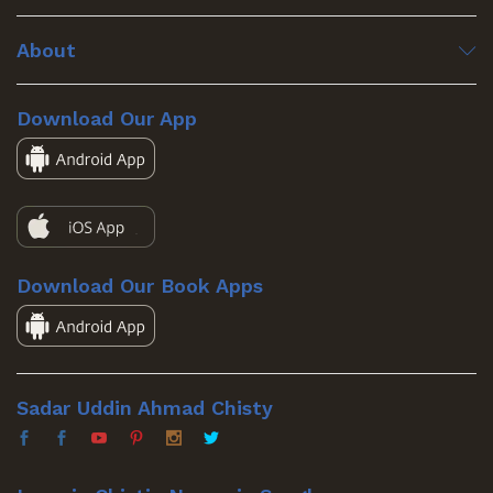
About
Download Our App
Download Our Book Apps
Sadar Uddin Ahmad Chisty