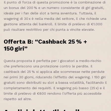
Il punto di forza di questa promozione è la combinazione di
un bonus del 200 % e un numero consistente di giri gratuiti,
ideale per i fan delle slot a tema avventura. Tuttavia, il
wagering di 30 x è nella media del settore, il che richiede una
gestione attenta del bankroll. Il limite di prelievo di €1.000
può risultare restrittivo per chi punta a vincite elevate.
Offerta B: “Cashback 25 % +
150 giri”
Questa proposta è perfetta per i giocatori a medio‑rischio
che preferiscono una protezione contro le perdite. Il
cashback del 25 % si applica alle scommesse nette perdute
nei primi 30 giorni, riducendo l’effetto del wagering. I 150 giri
gratuiti sono distribuiti su slot a bassa volatilità, facilitando il
completamento dei requisiti. Il wagering più basso (25 x) e il
limite di prelievo di €800 rendono l’offerta più accessibile
rispetto ad altre.