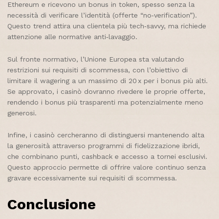
Ethereum e ricevono un bonus in token, spesso senza la
necessità di verificare l’identità (offerte “no‑verification”).
Questo trend attira una clientela più tech‑savvy, ma richiede
attenzione alle normative anti‑lavaggio.
Sul fronte normativo, l’Unione Europea sta valutando
restrizioni sui requisiti di scommessa, con l’obiettivo di
limitare il wagering a un massimo di 20 x per i bonus più alti.
Se approvato, i casinò dovranno rivedere le proprie offerte,
rendendo i bonus più trasparenti ma potenzialmente meno
generosi.
Infine, i casinò cercheranno di distinguersi mantenendo alta
la generosità attraverso programmi di fidelizzazione ibridi,
che combinano punti, cashback e accesso a tornei esclusivi.
Questo approccio permette di offrire valore continuo senza
gravare eccessivamente sui requisiti di scommessa.
Conclusione