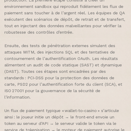
production. La première étape consiste à créer un
environnement sandbox qui reproduit fidèlement les flux de
paiement sans toucher à de l’argent réel. Les équipes de QA
exécutent des scénarios de dépôt, de retrait et de transfert,
tout en injectant des données malveillantes pour vérifier la
robustesse des contrôles d’entrée.
Ensuite, des tests de pénétration externes simulent des
attaques MITM, des injections SQL et des tentatives de
contournement de l’authentification OAuth. Les résultats
alimentent un audit de code statique (SAST) et dynamique
(DAST). Toutes ces étapes sont encadrées par des
standards : PCI‑DSS pour la protection des données de
carte, PSD2 pour l’authentification forte du client (SCA), et
ISO 27001 pour la gouvernance de la sécurité de
l’information.
Un flux de paiement typique « wallet‑to‑casino » s’articule
ainsi : le joueur initie un dépôt → le front‑end envoie un
token au serveur d’API → le serveur valide le token via le
service de tokenisation → le moteur de paiement autorise le