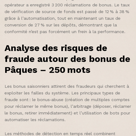
opérateur a enregistré 3 200 réclamations de bonus. Le taux
de vérification de source de fonds est passé de 12 % à 38 %
grâce à l’automatisation, tout en maintenant un taux de
conversion de 27 % sur les dépôts, démontrant que la
conformité n’est pas forcément un frein à la performance.
Analyse des risques de
fraude autour des bonus de
Pâques – 250 mots
Les bonus saisonniers attirent des fraudeurs qui cherchent à
exploiter les failles du système. Les principaux types de
fraude sont : le bonus‑abuse (création de multiples comptes
pour réclamer le même bonus), l’arbitrage (déposer, réclamer
le bonus, retirer immédiatement) et l’utilisation de bots pour
automatiser les réclamations.
Les méthodes de détection en temps réel combinent