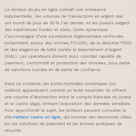
Le secteur du jeu en ligne connaît une croissance
exponentielle : les volumes de transactions en argent réel
ont bondi de plus de 30 % l’an dernier, et les joueurs exigent
des expériences fluides et sûres. Cette dynamique
s’accompagne d’une surveillance réglementaire renforcée,
notamment autour des normes PCI‑DSS, de la directive PSD2
et des exigences de lutte contre le blanchiment d’argent
(AML). Les opérateurs doivent donc concilier rapidité de
paiement, conformité et protection des données, sous peine
de sanctions lourdes et de perte de confiance.
Dans ce contexte, les porte‑monnaies numériques (ou
wallets) apparaissent comme un levier essentiel. Ils offrent
une couche d’abstraction entre le compte bancaire du joueur
et le casino légal, limitant l’exposition des données sensibles.
Pour approfondir le sujet, les lecteurs peuvent consulter le
site
meilleur casino en ligne
, qui recense des ressources utiles
sur les solutions de paiement et les bonnes pratiques de
sécurité.