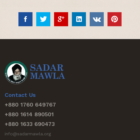
Contact Us
+880 1760 649767
+880 1614 890501
+880 1633 690473
info@sadarmawla.org