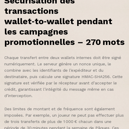
Sécurisation des
transactions
wallet‑to‑wallet pendant
les campagnes
promotionnelles – 270 mots
Chaque transfert entre deux wallets internes doit être signé
numériquement. Le serveur génère un nonce unique, le
combine avec les identifiants de l’expéditeur et du
destinataire, puis calcule une signature HMAC‑SHA256. Cette
signature est vérifiée par le récepteur avant d’accepter le
crédit, garantissant l’intégrité du message même en cas
d’interception.
Des limites de montant et de fréquence sont également
imposées. Par exemple, un joueur ne peut pas effectuer plus
de trois transferts de plus de 1 000 € chacun dans une
période de 30 minutes pendant la semaine de Pâques. Ces