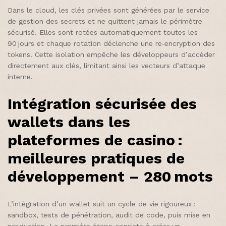
Dans le cloud, les clés privées sont générées par le service
de gestion des secrets et ne quittent jamais le périmètre
sécurisé. Elles sont rotées automatiquement toutes les
90 jours et chaque rotation déclenche une re‑encryption des
tokens. Cette isolation empêche les développeurs d’accéder
directement aux clés, limitant ainsi les vecteurs d’attaque
interne.
Intégration sécurisée des
wallets dans les
plateformes de casino :
meilleures pratiques de
développement – 280 mots
L’intégration d’un wallet suit un cycle de vie rigoureux :
sandbox, tests de pénétration, audit de code, puis mise en