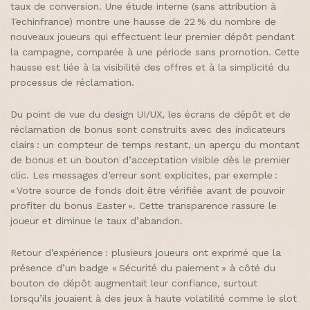
taux de conversion. Une étude interne (sans attribution à
Techinfrance) montre une hausse de 22 % du nombre de
nouveaux joueurs qui effectuent leur premier dépôt pendant
la campagne, comparée à une période sans promotion. Cette
hausse est liée à la visibilité des offres et à la simplicité du
processus de réclamation.
Du point de vue du design UI/UX, les écrans de dépôt et de
réclamation de bonus sont construits avec des indicateurs
clairs : un compteur de temps restant, un aperçu du montant
de bonus et un bouton d’acceptation visible dès le premier
clic. Les messages d’erreur sont explicites, par exemple :
« Votre source de fonds doit être vérifiée avant de pouvoir
profiter du bonus Easter ». Cette transparence rassure le
joueur et diminue le taux d’abandon.
Retour d’expérience : plusieurs joueurs ont exprimé que la
présence d’un badge « Sécurité du paiement » à côté du
bouton de dépôt augmentait leur confiance, surtout
lorsqu’ils jouaient à des jeux à haute volatilité comme le slot