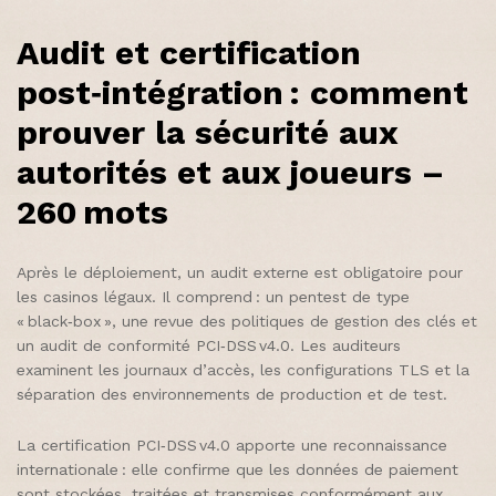
Audit et certification
post‑intégration : comment
prouver la sécurité aux
autorités et aux joueurs –
260 mots
Après le déploiement, un audit externe est obligatoire pour
les casinos légaux. Il comprend : un pentest de type
« black‑box », une revue des politiques de gestion des clés et
un audit de conformité PCI‑DSS v4.0. Les auditeurs
examinent les journaux d’accès, les configurations TLS et la
séparation des environnements de production et de test.
La certification PCI‑DSS v4.0 apporte une reconnaissance
internationale : elle confirme que les données de paiement
sont stockées, traitées et transmises conformément aux