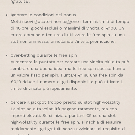
“gratuità”.
Ignorare le condizioni del bonus
Molti nuovi giocatori non leggono i termini: limiti di tempo
di 48 ore, giochi esclusi o massimi di vincita di €100. Un
errore comune è tentare di utilizzare le free spin su una
slot non ammessa, annullando l’intera promozione.
Over‑betting durante le free spin
Aumentare la puntata per cercare una vincita più alta può
sembrare una buona idea, ma le free spin spesso hanno
un valore fisso per spin. Puntare €1 su una free spin da
€0,10 riduce il numero di giri disponibili e può attivare il
limite di vincita più rapidamente.
Cercare il jackpot troppo presto su slot high‑volatility
Le slot ad alta volatilità pagano raramente, ma con
importi elevati. Se si inizia a puntare €5 su una slot
high‑volatility durante le free spin, si rischia di esaurire
rapidamente i giri gratuiti senza avvicinarsi al requisito di