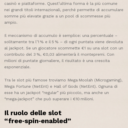
casinò e piattaforme. Quest’ultima forma è la più comune
nei grandi titoli internazionali, perché permette di accumulare
somme più elevate grazie a un pool di scommesse più
ampio.
Il meccanismo di accumulo è semplice: una percentuale –
solitamente tra l’1 % e il 5 % – di ogni puntata viene devoluta
al jackpot. Se un giocatore scommette €1 su una slot con un
contributo del 3 %, €0,03 alimenterà il montepremi. Con
milioni di puntate giornaliere, il risultato è una crescita
esponenziale.
Tra le slot più famose troviamo Mega Moolah (Microgaming),
Mega Fortune (NetEnt) e Hall of Gods (NetEnt). Ognuna di
esse ha un jackpot “regular” più piccolo, ma anche un
“mega‑jackpot” che può superare i €10 milioni.
Il ruolo delle slot
“free‑spin‑enabled”