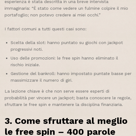
esperienza è stata descritta in una breve intervista
immaginaria: “È stato come vedere un fulmine colpire il mio
portafoglio; non potevo credere ai miei occhi.”
I fattori comuni a tutti questi casi sono:
Scelta della slot: hanno puntato su giochi con jackpot
progressivi noti.
Uso delle promozioni: le free spin hanno eliminato il
rischio iniziale.
Gestione del bankroll: hanno impostato puntate basse per
massimizzare il numero di giri.
La lezione chiave è che non serve essere esperti di
probabilità per vincere un jackpot; basta conoscere le regole,
sfruttare le free spin e mantenere la disciplina finanziaria.
3. Come sfruttare al meglio
le free spin – 400 parole