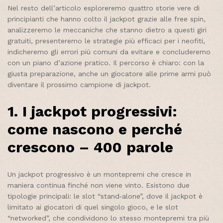
Nel resto dell’articolo esploreremo quattro storie vere di
principianti che hanno colto il jackpot grazie alle free spin,
analizzeremo le meccaniche che stanno dietro a questi giri
gratuiti, presenteremo le strategie più efficaci per i neofiti,
indicheremo gli errori più comuni da evitare e concluderemo
con un piano d’azione pratico. Il percorso è chiaro: con la
giusta preparazione, anche un giocatore alle prime armi può
diventare il prossimo campione di jackpot.
1. I jackpot progressivi:
come nascono e perché
crescono – 400 parole
Un jackpot progressivo è un montepremi che cresce in
maniera continua finché non viene vinto. Esistono due
tipologie principali: le slot “stand‑alone”, dove il jackpot è
limitato ai giocatori di quel singolo gioco, e le slot
“networked”, che condividono lo stesso montepremi tra più