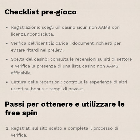
Checklist pre‑gioco
Registrazione: scegli un casino sicuri non AAMS con
licenza riconosciuta.
Verifica dell’identità: carica i documenti richiesti per
evitare ritardi nei prelievi.
Scelta del casinò: consulta le recensioni su siti di settore
e verifica la presenza di una lista casino non AAMS
affidabile.
Lettura delle recensioni: controlla le esperienze di altri
utenti su bonus e tempi di payout.
Passi per ottenere e utilizzare le
free spin
Registrati sul sito scelto e completa il processo di
verifica.