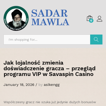
0
Search
Jak lojalność zmienia
doświadczenie gracza – przegląd
programu VIP w Savaspin Casino
January 18, 2026
/
by
asikengg
Współczesny gracz nie szuka już jedynie dużych bonusów