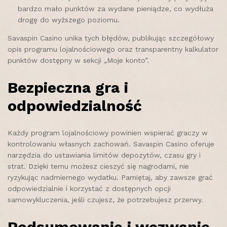
bardzo mało punktów za wydane pieniądze, co wydłuża
drogę do wyższego poziomu.
Savaspin Casino unika tych błędów, publikując szczegółowy
opis programu lojalnościowego oraz transparentny kalkulator
punktów dostępny w sekcji „Moje konto”.
Bezpieczna gra i
odpowiedzialność
Każdy program lojalnościowy powinien wspierać graczy w
kontrolowaniu własnych zachowań. Savaspin Casino oferuje
narzędzia do ustawiania limitów depozytów, czasu gry i
strat. Dzięki temu możesz cieszyć się nagrodami, nie
ryzykując nadmiernego wydatku. Pamiętaj, aby zawsze grać
odpowiedzialnie i korzystać z dostępnych opcji
samowykluczenia, jeśli czujesz, że potrzebujesz przerwy.
Podsumowanie i wezwanie