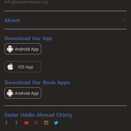
info@sadarmawla.org
About
Download Our App
Download Our Book Apps
Sadar Uddin Ahmad Chisty