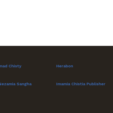
mad Chisty
Herabon
 Nezamia Sangha
Imamia Chistia Publisher