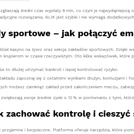
 zgłaszają średni czas wypłaty 8 min, co czyni je najwydajniejszą 
tradycyjne rozwiązania, BLIK jest szybki i nie wymaga dodatkowych
dy sportowe – jak połączyć em
dział kasyno na żywo oraz sekcja zakładów sportowych. Dzięki w
m krupierom w czasie rzeczywistym. Oto kilka wskazówek, które
 to dłużej utrzymać bankroll i lepiej kontrolować ryzyko.
zakładu zapoznaj się z ostatnimi wynikami drużyn, kontuzjami i 
owych możesz zamknąć zakład przed zakończeniem meczu, zabezpie
 zwiększają swoje średnie zyski o 12 % w porównaniu z tymi, któr
k zachować kontrolę i cieszyć
przyjemne i bezpieczne. Platforma oferuje narzędzia, które poma