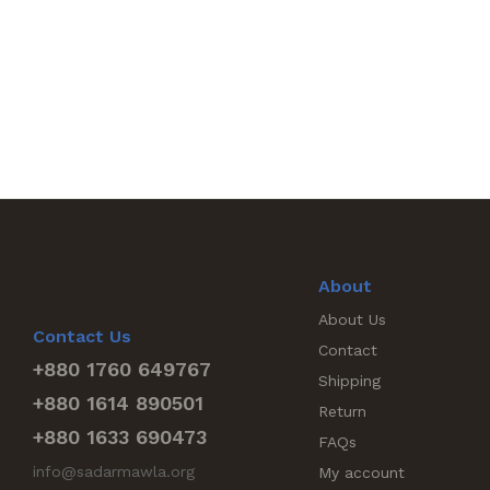
About
About Us
Contact Us
Contact
+880 1760 649767
Shipping
+880 1614 890501
Return
+880 1633 690473
FAQs
info@sadarmawla.org
My account