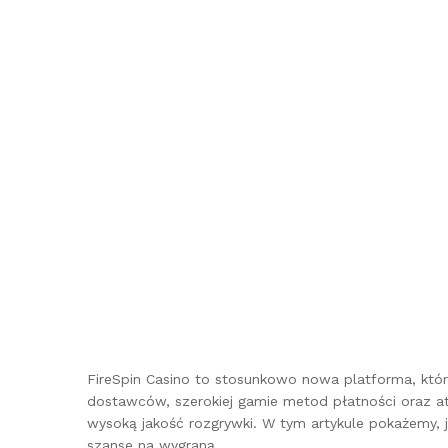
FireSpin Casino to stosunkowo nowa platforma, któ
dostawców, szerokiej gamie metod płatności oraz at
wysoką jakość rozgrywki. W tym artykule pokażemy, 
szanse na wygraną.