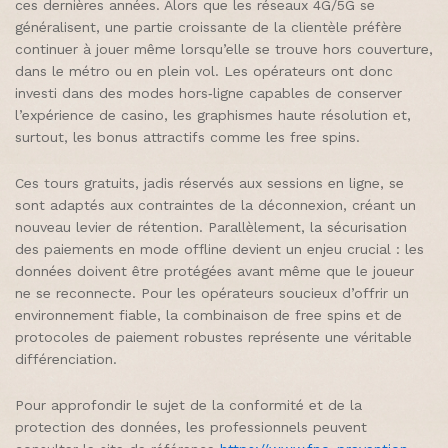
ces dernières années. Alors que les réseaux 4G/5G se
généralisent, une partie croissante de la clientèle préfère
continuer à jouer même lorsqu’elle se trouve hors couverture,
dans le métro ou en plein vol. Les opérateurs ont donc
investi dans des modes hors‑ligne capables de conserver
l’expérience de casino, les graphismes haute résolution et,
surtout, les bonus attractifs comme les free spins.
Ces tours gratuits, jadis réservés aux sessions en ligne, se
sont adaptés aux contraintes de la déconnexion, créant un
nouveau levier de rétention. Parallèlement, la sécurisation
des paiements en mode offline devient un enjeu crucial : les
données doivent être protégées avant même que le joueur
ne se reconnecte. Pour les opérateurs soucieux d’offrir un
environnement fiable, la combinaison de free spins et de
protocoles de paiement robustes représente une véritable
différenciation.
Pour approfondir le sujet de la conformité et de la
protection des données, les professionnels peuvent