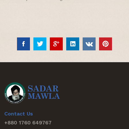
Contact Us
+880 1760 649767