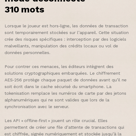
310 mots
Lorsque le joueur est hors‑ligne, les données de transaction
sont temporairement stockées sur l’appareil. Cette situation
crée des risques spécifiques : interception par des logiciels
malveillants, manipulation des crédits locaux ou vol de
données personnelles.
Pour contrer ces menaces, les éditeurs intègrent des
solutions cryptographiques embarquées. Le chiffrement
AES‑256 protège chaque paquet de données avant qu’il ne
soit écrit dans le cache sécurisé du smartphone. La
tokenisation remplace les numéros de carte par des jetons
alphanumériques qui ne sont valides que lors de la
synchronisation avec le serveur.
Les API « offline‑first » jouent un rôle crucial. Elles
permettent de créer une file d’attente de transactions qui
est chiffrée, signée numériquement et stockée jusqu’à la