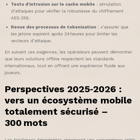
Tests d’intrusion sur le cache mobile
: simulation
d’attaques pour vérifier la robustesse du chiffrement
AES‑256.
Revue des processus de tokenisation
: s’assurer que
les jetons expirent après 24 heures pour limiter les
vecteurs d’attaque.
En suivant ces exigences, les opérateurs peuvent démontrer
que leurs solutions offline respectent les standards
internationaux, tout en offrant une expérience fluide aux
joueurs.
Perspectives 2025‑2026 :
vers un écosystème mobile
totalement sécurisé –
300 mots
Les tendances émergentes annoncent une convergence entre