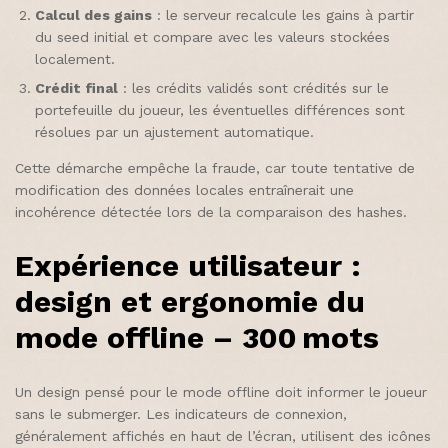
Calcul des gains
: le serveur recalcule les gains à partir
du seed initial et compare avec les valeurs stockées
localement.
Crédit final
: les crédits validés sont crédités sur le
portefeuille du joueur, les éventuelles différences sont
résolues par un ajustement automatique.
Cette démarche empêche la fraude, car toute tentative de
modification des données locales entraînerait une
incohérence détectée lors de la comparaison des hashes.
Expérience utilisateur :
design et ergonomie du
mode offline – 300 mots
Un design pensé pour le mode offline doit informer le joueur
sans le submerger. Les indicateurs de connexion,
généralement affichés en haut de l’écran, utilisent des icônes