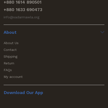
+880 1614 890501
+880 1633 690473
info@sadarmawla.org
About
About Us
Contact
Shipping
Return
FAQs
My account
Download Our App