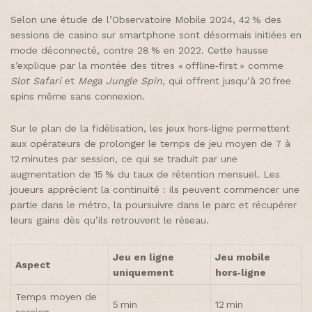
Selon une étude de l’Observatoire Mobile 2024, 42 % des
sessions de casino sur smartphone sont désormais initiées en
mode déconnecté, contre 28 % en 2022. Cette hausse
s’explique par la montée des titres « offline‑first » comme
Slot Safari
et
Mega Jungle Spin
, qui offrent jusqu’à 20 free
spins même sans connexion.
Sur le plan de la fidélisation, les jeux hors‑ligne permettent
aux opérateurs de prolonger le temps de jeu moyen de 7 à
12 minutes par session, ce qui se traduit par une
augmentation de 15 % du taux de rétention mensuel. Les
joueurs apprécient la continuité : ils peuvent commencer une
partie dans le métro, la poursuivre dans le parc et récupérer
leurs gains dès qu’ils retrouvent le réseau.
Jeu en ligne
Jeu mobile
Aspect
uniquement
hors‑ligne
Temps moyen de
5 min
12 min