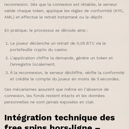
reconnexion. Dès que la connexion est rétablie, le serveur
valide chaque token, applique les règles de conformité (KYC,
AML) et effectue le retrait instantané ou le dépôt.
En pratique, le processus se déroule ainsi :
Le joueur déclenche un retrait de 0,05 BTC via le
portefeuille crypto du casino.
L’application chiffre la demande, génère un token et
l’enregistre localement.
À la reconnexion, le serveur déchiffre, vérifie la conformité
et crédite le compte du joueur en moins de 5 secondes.
Ces mécanismes assurent que même en l’absence de
connexion, les fonds restent intacts et les données
personnelles ne sont jamais exposées en clair.
Intégration technique des
free spins hors‑ligne –