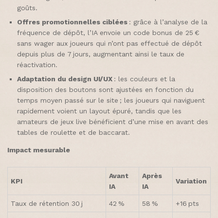
goûts.
Offres promotionnelles ciblées
: grâce à l’analyse de la
fréquence de dépôt, l’IA envoie un code bonus de 25 €
sans wager aux joueurs qui n’ont pas effectué de dépôt
depuis plus de 7 jours, augmentant ainsi le taux de
réactivation.
Adaptation du design UI/UX
: les couleurs et la
disposition des boutons sont ajustées en fonction du
temps moyen passé sur le site ; les joueurs qui naviguent
rapidement voient un layout épuré, tandis que les
amateurs de jeux live bénéficient d’une mise en avant des
tables de roulette et de baccarat.
Impact mesurable
Avant
Après
KPI
Variation
IA
IA
Taux de rétention 30 j
42 %
58 %
+16 pts