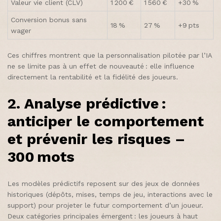
Valeur vie client (CLV)
1 200 €
1 560 €
+30 %
Conversion bonus sans
18 %
27 %
+9 pts
wager
Ces chiffres montrent que la personnalisation pilotée par l’IA
ne se limite pas à un effet de nouveauté : elle influence
directement la rentabilité et la fidélité des joueurs.
2. Analyse prédictive :
anticiper le comportement
et prévenir les risques –
300 mots
Les modèles prédictifs reposent sur des jeux de données
historiques (dépôts, mises, temps de jeu, interactions avec le
support) pour projeter le futur comportement d’un joueur.
Deux catégories principales émergent : les joueurs à haut