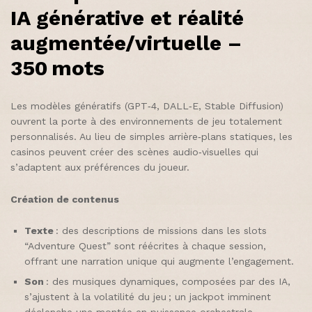
IA générative et réalité
augmentée/virtuelle –
350 mots
Les modèles génératifs (GPT‑4, DALL‑E, Stable Diffusion)
ouvrent la porte à des environnements de jeu totalement
personnalisés. Au lieu de simples arrière‑plans statiques, les
casinos peuvent créer des scènes audio‑visuelles qui
s’adaptent aux préférences du joueur.
Création de contenus
Texte
: des descriptions de missions dans les slots
“Adventure Quest” sont réécrites à chaque session,
offrant une narration unique qui augmente l’engagement.
Son
: des musiques dynamiques, composées par des IA,
s’ajustent à la volatilité du jeu ; un jackpot imminent