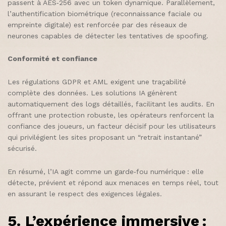
passent à AES‑256 avec un token dynamique. Parallèlement,
l’authentification biométrique (reconnaissance faciale ou
empreinte digitale) est renforcée par des réseaux de
neurones capables de détecter les tentatives de spoofing.
Conformité et confiance
Les régulations GDPR et AML exigent une traçabilité
complète des données. Les solutions IA génèrent
automatiquement des logs détaillés, facilitant les audits. En
offrant une protection robuste, les opérateurs renforcent la
confiance des joueurs, un facteur décisif pour les utilisateurs
qui privilégient les sites proposant un “retrait instantané”
sécurisé.
En résumé, l’IA agit comme un garde‑fou numérique : elle
détecte, prévient et répond aux menaces en temps réel, tout
en assurant le respect des exigences légales.
5. L’expérience immersive :