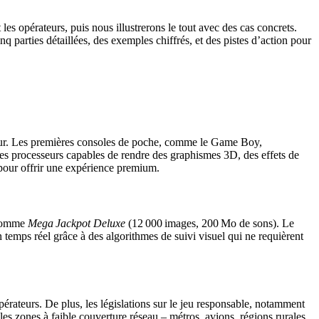
 les opérateurs, puis nous illustrerons le tout avec des cas concrets.
 parties détaillées, des exemples chiffrés, et des pistes d’action pour
ueur. Les premières consoles de poche, comme le Game Boy,
des processeurs capables de rendre des graphismes 3D, des effets de
 pour offrir une expérience premium.
 comme
Mega Jackpot Deluxe
(12 000 images, 200 Mo de sons). Le
temps réel grâce à des algorithmes de suivi visuel qui ne requièrent
rateurs. De plus, les législations sur le jeu responsable, notamment
 les zones à faible couverture réseau – métros, avions, régions rurales