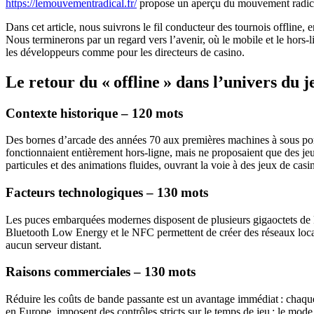
https://lemouvementradical.fr/
propose un aperçu du mouvement radica
Dans cet article, nous suivrons le fil conducteur des tournois offline, 
Nous terminerons par un regard vers l’avenir, où le mobile et le hors‑
les développeurs comme pour les directeurs de casino.
Le retour du « offline » dans l’univers du 
Contexte historique – 120 mots
Des bornes d’arcade des années 70 aux premières machines à sous por
fonctionnaient entièrement hors‑ligne, mais ne proposaient que des je
particules et des animations fluides, ouvrant la voie à des jeux de ca
Facteurs technologiques – 130 mots
Les puces embarquées modernes disposent de plusieurs gigaoctets de 
Bluetooth Low Energy et le NFC permettent de créer des réseaux locaux
aucun serveur distant.
Raisons commerciales – 130 mots
Réduire les coûts de bande passante est un avantage immédiat : chaque
en Europe, imposent des contrôles stricts sur le temps de jeu ; le mode 