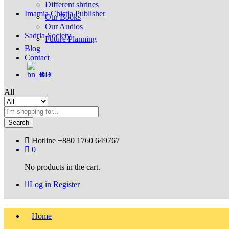
Different shrines
Imamia Chistia Publisher
Our Books
Our Audios
Sadria Society
Future Planning
Blog
Contact
বাংলা
All
Search
Hotline
+880 1760 649767
0
No products in the cart.
Log in
Register
Home