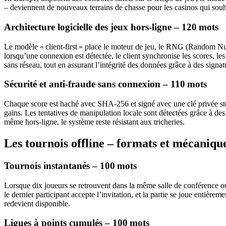
– deviennent de nouveaux terrains de chasse pour les casinos qui souha
Architecture logicielle des jeux hors‑ligne – 120 mots
Le modèle « client‑first » place le moteur de jeu, le RNG (Random Numb
lorsqu’une connexion est détectée, le client synchronise les scores, l
sans réseau, tout en assurant l’intégrité des données grâce à des signa
Sécurité et anti‑fraude sans connexion – 110 mots
Chaque score est haché avec SHA‑256 et signé avec une clé privée sto
gains. Les tentatives de manipulation locale sont détectées grâce à de
même hors‑ligne, le système reste résistant aux tricheries.
Les tournois offline – formats et mécaniqu
Tournois instantanés – 100 mots
Lorsque dix joueurs se retrouvent dans la même salle de conférence o
le dernier participant accepte l’invitation, et la partie se joue entière
redevient disponible.
Ligues à points cumulés – 100 mots