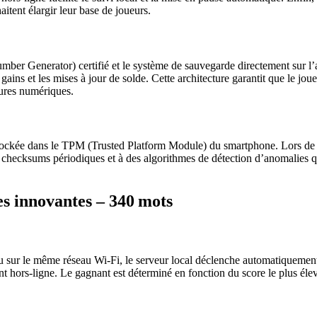
itent élargir leur base de joueurs.
er Generator) certifié et le système de sauvegarde directement sur l’ap
es gains et les mises à jour de solde. Cette architecture garantit que le
tures numériques.
ckée dans le TPM (Trusted Platform Module) du smartphone. Lors de la r
s checksums périodiques et à des algorithmes de détection d’anomalies qu
es innovantes – 340 mots
u sur le même réseau Wi‑Fi, le serveur local déclenche automatiquemen
ment hors‑ligne. Le gagnant est déterminé en fonction du score le plus éle