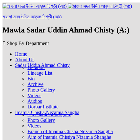
মাওলা সদর উদ্দিন আহ্‌মদ চিশ্‌তী (আঃ)
Mawla Sadar Uddin Ahmad Chisty (A:)
Shop By Department
Home
About Us
Sadar Uddin Ahmad Chisty
Herabon
Lineage List
Bio
Archive
Photo Gallery
Videos
Audios
Dorbar Institute
Imamia Chistia Nezamia Sangha
Time table of program
Photo Gallery
Videos
Branch of Imamia Chistia Nezamia Sangha
Aim of Imamia Chistiya Nizamia Shangha