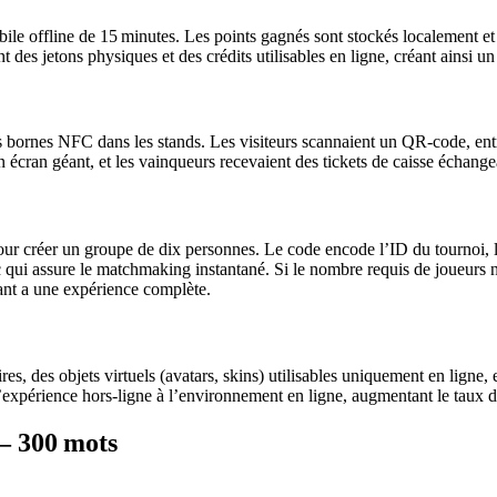
ile offline de 15 minutes. Les points gagnés sont stockés localement et 
des jetons physiques et des crédits utilisables en ligne, créant ainsi un
des bornes NFC dans les stands. Les visiteurs scannaient un QR‑code, entr
 écran géant, et les vainqueurs recevaient des tickets de caisse échange
our créer un groupe de dix personnes. Le code encode l’ID du tournoi, l
qui assure le matchmaking instantané. Si le nombre requis de joueurs n
pant a une expérience complète.
es, des objets virtuels (avatars, skins) utilisables uniquement en ligne,
l’expérience hors‑ligne à l’environnement en ligne, augmentant le taux
 – 300 mots