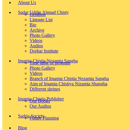
About Us
Sadar Uddin Ahmad Chisty
Herabon
Lineage List
Bio
Archive
Photo Gallery
Videos
Audios
Dorbar Institute
Imamia Chistia Nezamia Sangha
Time table of program
Photo Gallery
Videos
Branch of Imamia Chistia Nezamia Sangha
Aim of Imamia Chistiya Nizamia Shangha
Different shrines
Imamia Chistia Publisher
Our Books
Our Audios
Sadria Society
Future Planning
Blog