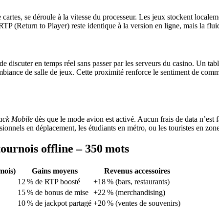
 cartes, se déroule à la vitesse du processeur. Les jeux stockent local
P (Return to Player) reste identique à la version en ligne, mais la flui
de discuter en temps réel sans passer par les serveurs du casino. Un tabl
mbiance de salle de jeux. Cette proximité renforce le sentiment de comm
ack Mobile
dès que le mode avion est activé. Aucun frais de data n’est fac
ionnels en déplacement, les étudiants en métro, ou les touristes en zone
tournois offline – 350 mots
mois)
Gains moyens
Revenus accessoires
12 % de RTP boosté
+18 % (bars, restaurants)
15 % de bonus de mise
+22 % (merchandising)
10 % de jackpot partagé
+20 % (ventes de souvenirs)