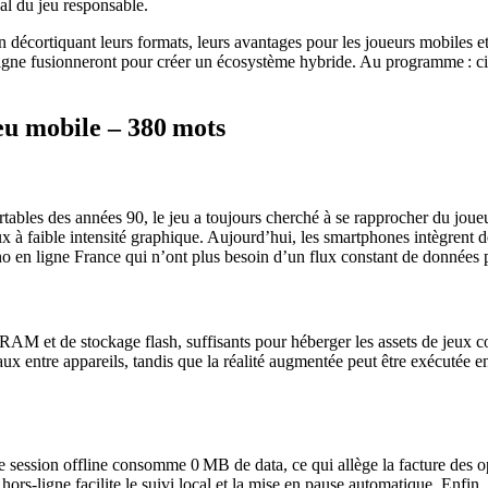
l du jeu responsable.
en décortiquant leurs formats, leurs avantages pour les joueurs mobiles et
ligne fusionneront pour créer un écosystème hybride. Au programme : cinq
jeu mobile – 380 mots
tables des années 90, le jeu a toujours cherché à se rapprocher du jo
ux à faible intensité graphique. Aujourd’hui, les smartphones intègrent 
sino en ligne France qui n’ont plus besoin d’un flux constant de données
RAM et de stockage flash, suffisants pour héberger les assets de jeux
 entre appareils, tandis que la réalité augmentée peut être exécutée en 
 session offline consomme 0 MB de data, ce qui allège la facture des opé
hors‑ligne facilite le suivi local et la mise en pause automatique. Enfin,