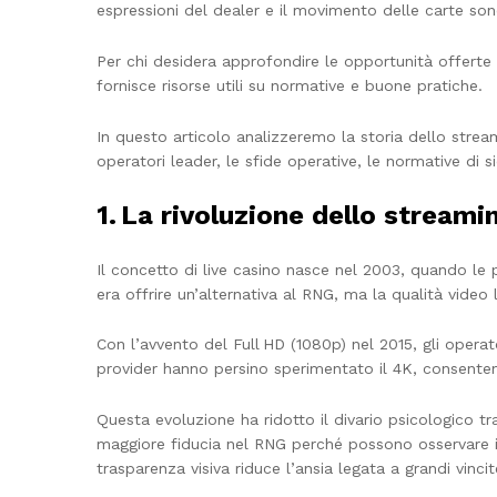
espressioni del dealer e il movimento delle carte sono 
Per chi desidera approfondire le opportunità offerte 
fornisce risorse utili su normative e buone pratiche.
In questo articolo analizzeremo la storia dello streamin
operatori leader, le sfide operative, le normative di 
1. La rivoluzione dello streami
Il concetto di live casino nasce nel 2003, quando le 
era offrire un’alternativa al RNG, ma la qualità video
Con l’avvento del Full HD (1080p) nel 2015, gli opera
provider hanno persino sperimentato il 4K, consenten
Questa evoluzione ha ridotto il divario psicologico tr
maggiore fiducia nel RNG perché possono osservare il
trasparenza visiva riduce l’ansia legata a grandi vincit