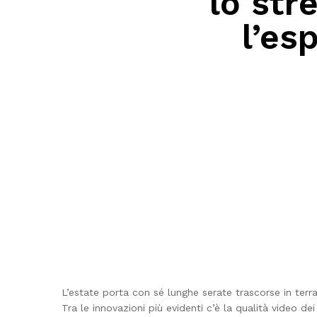
lo str
l’es
L’estate porta con sé lunghe serate trascorse in terr
Tra le innovazioni più evidenti c’è la qualità video dei