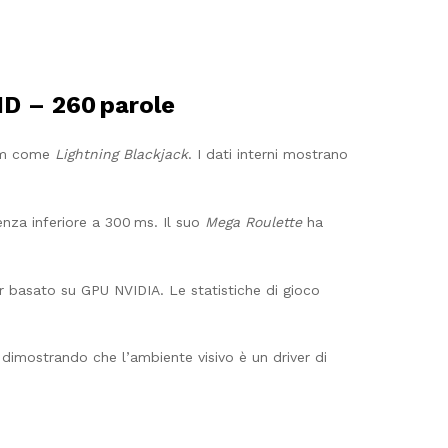
HD – 260 parole
mium come
Lightning Blackjack
. I dati interni mostrano
nza inferiore a 300 ms. Il suo
Mega Roulette
ha
 basato su GPU NVIDIA. Le statistiche di gioco
, dimostrando che l’ambiente visivo è un driver di