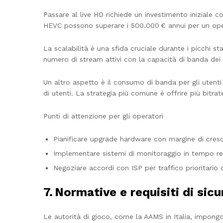
Passare al live HD richiede un investimento iniziale 
HEVC possono superare i 500.000 € annui per un op
La scalabilità è una sfida cruciale durante i picchi s
numero di stream attivi con la capacità di banda dei d
Un altro aspetto è il consumo di banda per gli utenti
di utenti. La strategia più comune è offrire più bitrat
Punti di attenzione per gli operatori
Pianificare upgrade hardware con margine di cresc
Implementare sistemi di monitoraggio in tempo real
Negoziare accordi con ISP per traffico prioritario d
7. Normative e requisiti di sic
Le autorità di gioco, come la AAMS in Italia, impongo