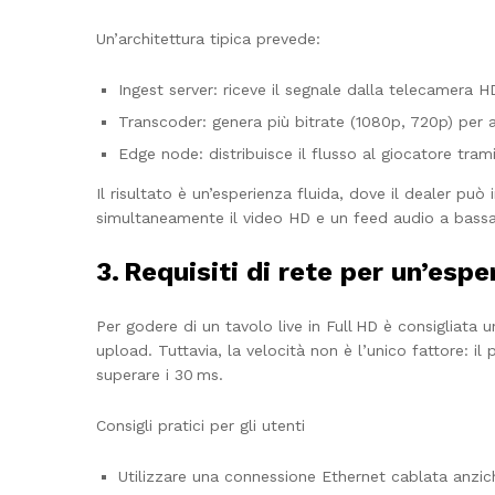
Un’architettura tipica prevede:
Ingest server: riceve il segnale dalla telecamera H
Transcoder: genera più bitrate (1080p, 720p) per a
Edge node: distribuisce il flusso al giocatore tra
Il risultato è un’esperienza fluida, dove il dealer può 
simultaneamente il video HD e un feed audio a bassa 
3. Requisiti di rete per un’esp
Per godere di un tavolo live in Full HD è consigliat
upload. Tuttavia, la velocità non è l’unico fattore: i
superare i 30 ms.
Consigli pratici per gli utenti
Utilizzare una connessione Ethernet cablata anziché