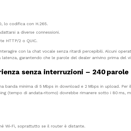
D, lo codifica con H.265.
dattarsi a diverse connessioni.
mite HTTP/2 o QUIC.
interagire con la chat vocale senza ritardi percepibili. Alcuni opera
latenza, garantendo che le parole del dealer arrivino prima del vi
erienza senza interruzioni – 240 parole
a una banda minima di 5 Mbps in download e 2 Mbps in upload. Per 
l ping (tempo di andata‑ritorno) dovrebbe rimanere sotto i 80 ms, m
 Wi‑Fi, soprattutto se il router è distante.