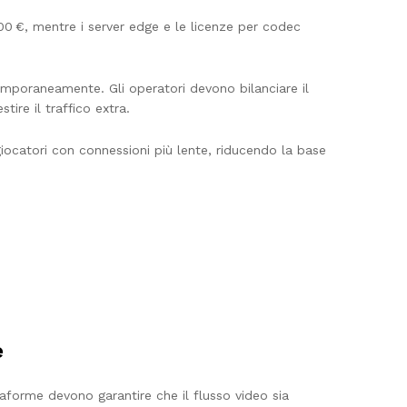
000 €, mentre i server edge e le licenze per codec
ntemporaneamente. Gli operatori devono bilanciare il
ire il traffico extra.
giocatori con connessioni più lente, riducendo la base
e
taforme devono garantire che il flusso video sia