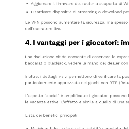
Aggiornare il firmware del router a supporto di Wi‑F
Disattivare dispositivi di streaming o download pes
Le VPN possono aumentare la sicurezza, ma spesso int
dell’operatore live.
4. I vantaggi per i giocatori: 
Una risoluzione nitida consente di osservare le espres
baccarat o blackjack, vedere la mano del dealer con
Inoltre, i dettagli visivi permettono di verificare la
particolarmente apprezzata nei giochi con RTP (Retu
L’aspetto “social” è amplificato: i giocatori possono 
le vacanze estive. L’effetto è simile a quello di una 
Lista dei benefici principali
Maggiore fiducia grazie alla visibilità completa del