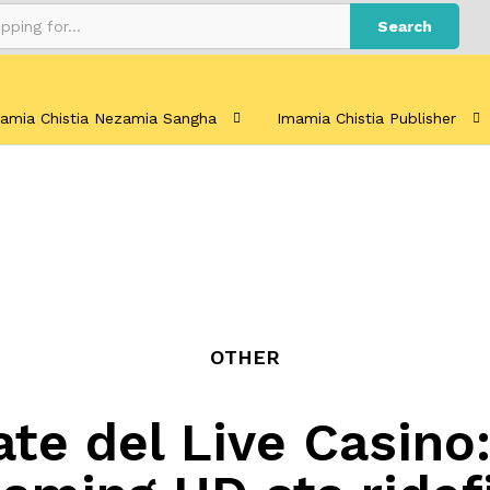
Search
amia Chistia Nezamia Sangha
Imamia Chistia Publisher
OTHER
ate del Live Casin