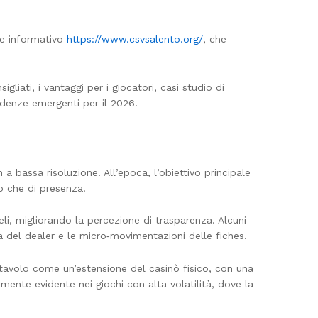
le informativo
https://www.csvsalento.org/
, che
gliati, i vantaggi per i giocatori, casi studio di
endenze emergenti per il 2026.
 bassa risoluzione. All’epoca, l’obiettivo principale
to che di presenza.
li, migliorando la percezione di trasparenza. Alcuni
 del dealer e le micro‑movimentazioni delle fiches.
l tavolo come un’estensione del casinò fisico, con una
ente evidente nei giochi con alta volatilità, dove la