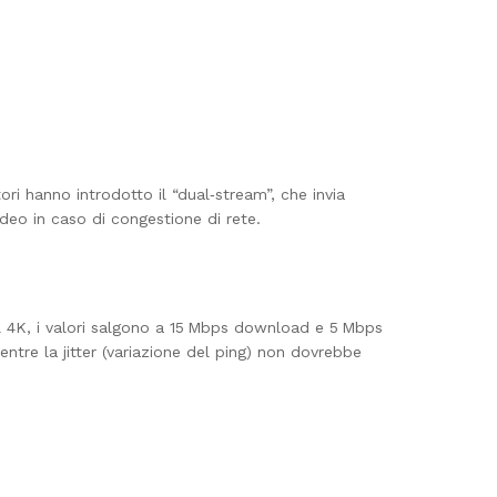
tori hanno introdotto il “dual‑stream”, che invia
deo in caso di congestione di rete.
il 4K, i valori salgono a 15 Mbps download e 5 Mbps
entre la jitter (variazione del ping) non dovrebbe