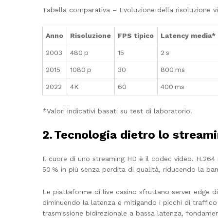
Tabella comparativa – Evoluzione della risoluzione v
Anno
Risoluzione
FPS tipico
Latency media*
2003
480 p
15
2 s
2015
1080 p
30
800 ms
2022
4K
60
400 ms
*Valori indicativi basati su test di laboratorio.
2. Tecnologia dietro lo stream
Il cuore di uno streaming HD è il codec video. H.264
50 % in più senza perdita di qualità, riducendo la ban
Le piattaforme di live casino sfruttano server edge di
diminuendo la latenza e mitigando i picchi di traffico
trasmissione bidirezionale a bassa latenza, fondament