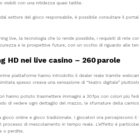
visibili con una nitidezza quasi tattile.
dal settore del gioco responsabile, è possibile consultare il porta
g live, la tecnologia che lo rende possibile, i requisiti di rete consi
sicurezza e le prospettive future, con un occhio di riguardo alle t
ng HD nei live casino – 260 parole
prime piattaforme hanno introdotto il dealer reale tramite webcam a
 limitata spesso creava una sensazione di “teatro digitale” piuttos
tori hanno potuto trasmettere immagini a 30 fps con colori più fede
do di vedere ogni dettaglio del mazzo, le sfumature della camicia
a gioco online e gioco tradizionale. I giocatori ora percepiscono i
 processo di mescolamento in tempo reale. L’effetto è particolarm
e o perdite.