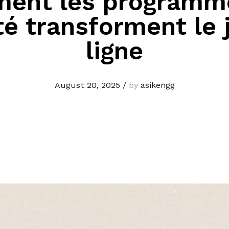
ent les programm
ité transforment le 
ligne
August 20, 2025
/
by
asikengg