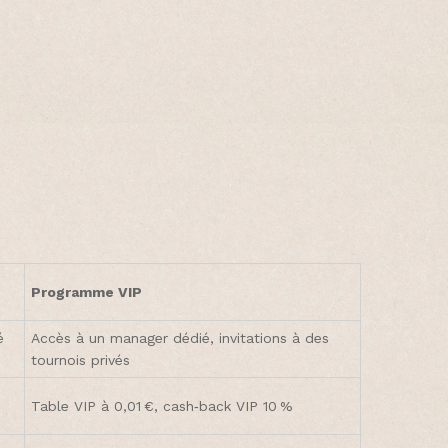
Programme VIP
é
Accès à un manager dédié, invitations à des
tournois privés
Table VIP à 0,01 €, cash‑back VIP 10 %