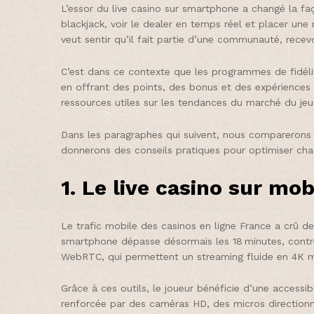
L’essor du live casino sur smartphone a changé la fa
blackjack, voir le dealer en temps réel et placer une
veut sentir qu’il fait partie d’une communauté, recev
C’est dans ce contexte que les programmes de fidélité
en offrant des points, des bonus et des expériences V
ressources utiles sur les tendances du marché du jeu 
Dans les paragraphes qui suivent, nous comparerons l
donnerons des conseils pratiques pour optimiser cha
1. Le live casino sur mobi
Le trafic mobile des casinos en ligne France a crû d
smartphone dépasse désormais les 18 minutes, contre
WebRTC, qui permettent un streaming fluide en 4K 
Grâce à ces outils, le joueur bénéficie d’une accessibil
renforcée par des caméras HD, des micros directionnel