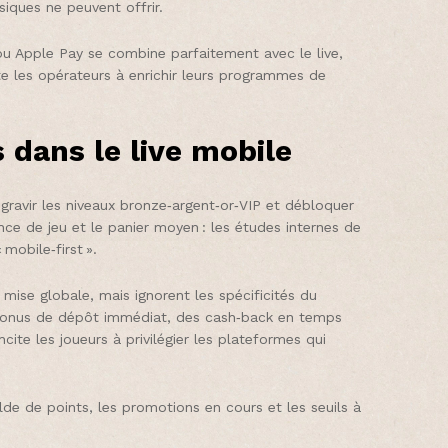
iques ne peuvent offrir.
 ou Apple Pay se combine parfaitement avec le live,
te les opérateurs à enrichir leurs programmes de
 dans le live mobile
gravir les niveaux bronze‑argent‑or‑VIP et débloquer
e de jeu et le panier moyen : les études internes de
mobile‑first ».
mise globale, mais ignorent les spécificités du
s bonus de dépôt immédiat, des cash‑back en temps
cite les joueurs à privilégier les plateformes qui
lde de points, les promotions en cours et les seuils à