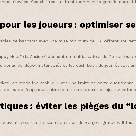
 limites élevées. Ces chiffres illustrent comment la gamification 
pour les joueurs : optimiser s
tables de baccarat avec une mise minimum de 5 € offrent souvent 1
appy Hour” de Casino A donnent un multiplicateur de 2 x sur les poi
les bonus de dépôt instantanés et les cash‑back du jour, évitant a
ankroll en mode live mobile. Fixez une limite de perte quotidienne 
ts de jeu de l’app pour suivre le ratio mise/point et ajustez votre 
tiques : éviter les pièges du “
s peuvent créer une fausse impression de « argent gratuit ». Il fau