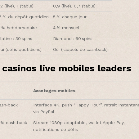
,2 (live), 1 (table)
0,9 (live), 0,7 (table)
5 % du dépôt quotidien
5 % chaque jour
7 % hebdomadaire
4 % mensuel
latine : 30 spins
Diamond : 60 spins
ui (défis quotidiens)
Oui (rappels de cashback)
 casinos live mobiles leaders
Avantages mobiles
cash‑back
Interface 4K, push “Happy Hour”, retrait instantan
via PayPal
7 % cash‑back
Stream 1080p adaptable, wallet Apple Pay,
notifications de défis