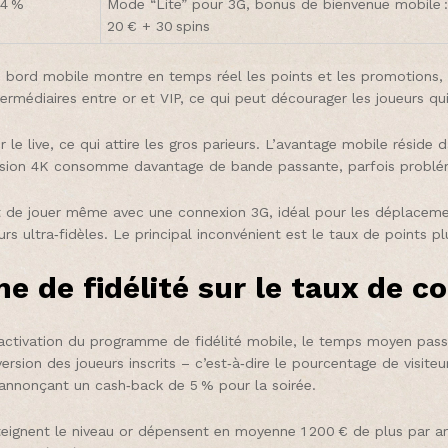
 4 %
Mode “Lite” pour 3G, bonus de bienvenue mobile 
20 € + 30 spins
de bord mobile montre en temps réel les points et les promotions, c
termédiaires entre or et VIP, ce qui peut décourager les joueurs qu
le live, ce qui attire les gros parieurs. L’avantage mobile réside 
version 4K consomme davantage de bande passante, parfois problém
et de jouer même avec une connexion 3G, idéal pour les déplacem
s ultra‑fidèles. Le principal inconvénient est le taux de points pl
 de fidélité sur le taux de co
’activation du programme de fidélité mobile, le temps moyen passé
rsion des joueurs inscrits – c’est‑à‑dire le pourcentage de visite
 annonçant un cash‑back de 5 % pour la soirée.
eignent le niveau or dépensent en moyenne 1 200 € de plus par an