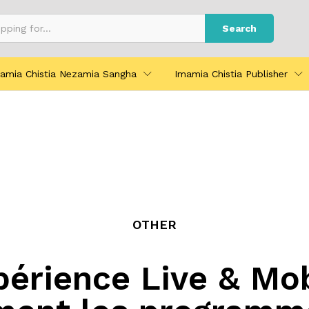
Search
amia Chistia Nezamia Sangha
Imamia Chistia Publisher
OTHER
périence Live & Mob