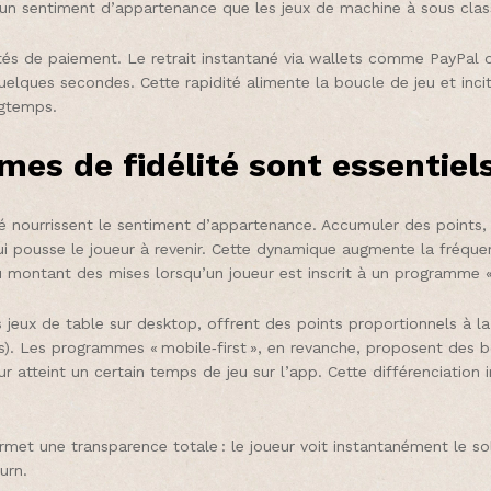
e un sentiment d’appartenance que les jeux de machine à sous class
ilités de paiement. Le retrait instantané via wallets comme PayPal
uelques secondes. Cette rapidité alimente la boucle de jeu et inci
ngtemps.
es de fidélité sont essentiels
é nourrissent le sentiment d’appartenance. Accumuler des points, 
 pousse le joueur à revenir. Cette dynamique augmente la fréquenc
montant des mises lorsqu’un joueur est inscrit à un programme « 
eux de table sur desktop, offrent des points proportionnels à la 
des). Les programmes « mobile‑first », en revanche, proposent de
 atteint un certain temps de jeu sur l’app. Cette différenciation in
permet une transparence totale : le joueur voit instantanément le so
urn.