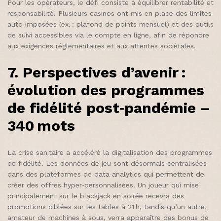
Pour les opérateurs, le défi consiste à équilibrer rentabilité et
responsabilité. Plusieurs casinos ont mis en place des limites
auto‑imposées (ex. : plafond de points mensuel) et des outils
de suivi accessibles via le compte en ligne, afin de répondre
aux exigences réglementaires et aux attentes sociétales.
7. Perspectives d’avenir :
évolution des programmes
de fidélité post‑pandémie –
340 mots
La crise sanitaire a accéléré la digitalisation des programmes
de fidélité. Les données de jeu sont désormais centralisées
dans des plateformes de data‑analytics qui permettent de
créer des offres hyper‑personnalisées. Un joueur qui mise
principalement sur le blackjack en soirée recevra des
promotions ciblées sur les tables à 21 h, tandis qu’un autre,
amateur de machines à sous, verra apparaître des bonus de