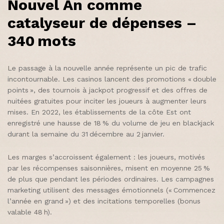
Nouvel An comme
catalyseur de dépenses –
340 mots
Le passage à la nouvelle année représente un pic de trafic
incontournable. Les casinos lancent des promotions « double
points », des tournois à jackpot progressif et des offres de
nuitées gratuites pour inciter les joueurs à augmenter leurs
mises. En 2022, les établissements de la côte Est ont
enregistré une hausse de 18 % du volume de jeu en blackjack
durant la semaine du 31 décembre au 2 janvier.
Les marges s’accroissent également : les joueurs, motivés
par les récompenses saisonnières, misent en moyenne 25 %
de plus que pendant les périodes ordinaires. Les campagnes
marketing utilisent des messages émotionnels (« Commencez
l’année en grand ») et des incitations temporelles (bonus
valable 48 h).