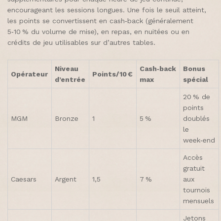
encourageant les sessions longues. Une fois le seuil atteint,
les points se convertissent en cash‑back (généralement
5‑10 % du volume de mise), en repas, en nuitées ou en
crédits de jeu utilisables sur d’autres tables.
Niveau
Cash‑back
Bonus
Opérateur
Points/10 €
d’entrée
max
spécial
20 % de
points
MGM
Bronze
1
5 %
doublés
le
week‑end
Accès
gratuit
Caesars
Argent
1,5
7 %
aux
tournois
mensuels
Jetons