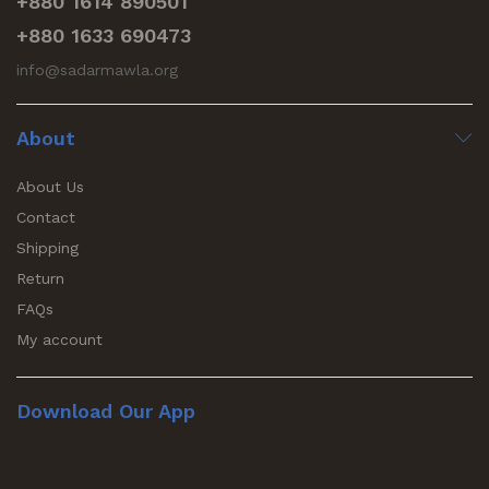
+880 1614 890501
+880 1633 690473
info@sadarmawla.org
About
About Us
Contact
Shipping
Return
FAQs
My account
Download Our App