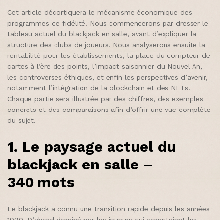
Cet article décortiquera le mécanisme économique des
programmes de fidélité. Nous commencerons par dresser le
tableau actuel du blackjack en salle, avant d’expliquer la
structure des clubs de joueurs. Nous analyserons ensuite la
rentabilité pour les établissements, la place du compteur de
cartes à l’ère des points, l’impact saisonnier du Nouvel An,
les controverses éthiques, et enfin les perspectives d’avenir,
notamment l’intégration de la blockchain et des NFTs.
Chaque partie sera illustrée par des chiffres, des exemples
concrets et des comparaisons afin d’offrir une vue complète
du sujet.
1. Le paysage actuel du
blackjack en salle –
340 mots
Le blackjack a connu une transition rapide depuis les années
1990. D’abord dominé par les joueurs qui comptaient les