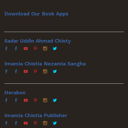
Download Our Book Apps
Sadar Uddin Ahmad Chisty
Imamia Chistia Nezamia Sangha
Herabon
Imamia Chistia Publisher