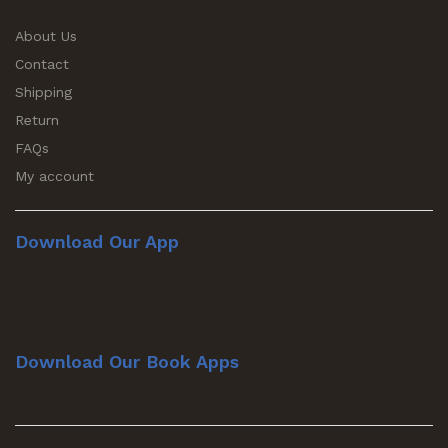
About Us
Contact
Shipping
Return
FAQs
My account
Download Our App
Download Our Book Apps