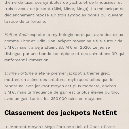
thème de luxe, des symboles de yachts et de limousines, et
trois niveaux de jackpot (Mini, Minor, Mega). La mécanique de
déclenchement repose sur trois symboles bonus qui ouvrent
la roue de la fortune.
Hall of Gods
exploite la mythologie nordique, avec des dieux
comme Thor et Odin. Son jackpot moyen se situe autour de
5 M €, mais il a déjà atteint 8,5 M € en 2020. Le jeu se
distingue par une bande‑son épique et des animations 3D qui
renforcent l’immersion.
Divine Fortune
a été le premier jackpot à thème grec,
mettant en scène des créatures mythiques telles que le
Minotaure. Son jackpot moyen est plus modeste, environ
2 M €, mais la fréquence de gain est la plus élevée du trio,
avec un gain toutes les 350 000 spins en moyenne.
Classement des jackpots NetEnt
Montant moyen : Mega Fortune > Hall of Gods > Divine