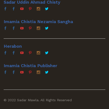
Sadar Uddin Ahmad Chisty
Imamia Chistia Nezamia Sangha
Herabon
Imamia Chistia Publisher
© 2022 Sadar Mawla. All Rights Reserved