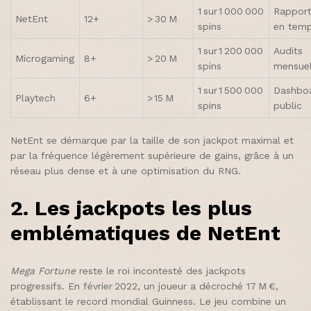
1 sur 1 000 000
Rappor
NetEnt
12+
> 30 M
spins
en temp
1 sur 1 200 000
Audits
Microgaming
8+
> 20 M
spins
mensue
1 sur 1 500 000
Dashbo
Playtech
6+
> 15 M
spins
public
NetEnt se démarque par la taille de son jackpot maximal et
par la fréquence légèrement supérieure de gains, grâce à un
réseau plus dense et à une optimisation du RNG.
2. Les jackpots les plus
emblématiques de NetEnt
Mega Fortune
reste le roi incontesté des jackpots
progressifs. En février 2022, un joueur a décroché 17 M €,
établissant le record mondial Guinness. Le jeu combine un