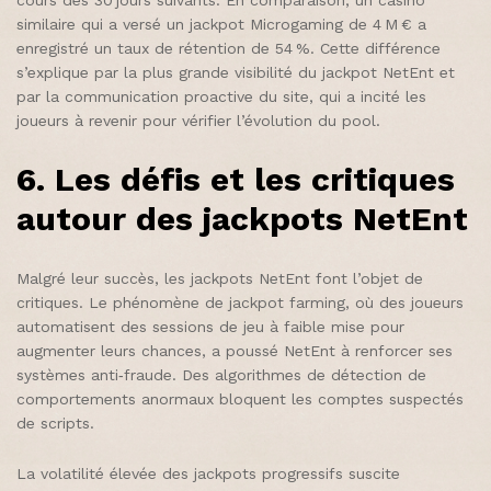
similaire qui a versé un jackpot Microgaming de 4 M € a
enregistré un taux de rétention de 54 %. Cette différence
s’explique par la plus grande visibilité du jackpot NetEnt et
par la communication proactive du site, qui a incité les
joueurs à revenir pour vérifier l’évolution du pool.
6. Les défis et les critiques
autour des jackpots NetEnt
Malgré leur succès, les jackpots NetEnt font l’objet de
critiques. Le phénomène de jackpot farming, où des joueurs
automatisent des sessions de jeu à faible mise pour
augmenter leurs chances, a poussé NetEnt à renforcer ses
systèmes anti‑fraude. Des algorithmes de détection de
comportements anormaux bloquent les comptes suspectés
de scripts.
La volatilité élevée des jackpots progressifs suscite