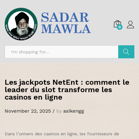
0
Search
Les jackpots NetEnt : comment le
leader du slot transforme les
casinos en ligne
November 22, 2025
/
by
asikengg
Dans l’univers des casinos en ligne, les fournisseurs de