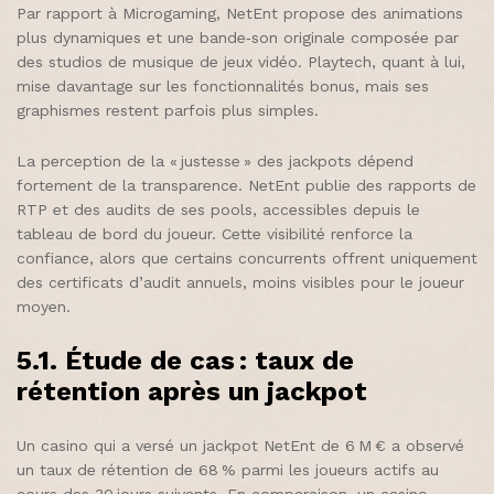
Par rapport à Microgaming, NetEnt propose des animations
plus dynamiques et une bande‑son originale composée par
des studios de musique de jeux vidéo. Playtech, quant à lui,
mise davantage sur les fonctionnalités bonus, mais ses
graphismes restent parfois plus simples.
La perception de la « justesse » des jackpots dépend
fortement de la transparence. NetEnt publie des rapports de
RTP et des audits de ses pools, accessibles depuis le
tableau de bord du joueur. Cette visibilité renforce la
confiance, alors que certains concurrents offrent uniquement
des certificats d’audit annuels, moins visibles pour le joueur
moyen.
5.1. Étude de cas : taux de
rétention après un jackpot
Un casino qui a versé un jackpot NetEnt de 6 M € a observé
un taux de rétention de 68 % parmi les joueurs actifs au
cours des 30 jours suivants. En comparaison, un casino