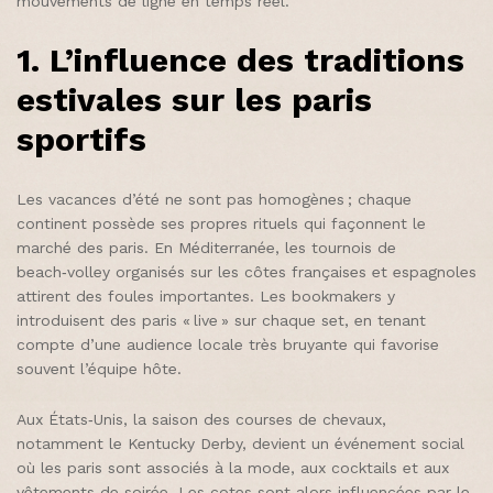
mouvements de ligne en temps réel.
1. L’influence des traditions
estivales sur les paris
sportifs
Les vacances d’été ne sont pas homogènes ; chaque
continent possède ses propres rituels qui façonnent le
marché des paris. En Méditerranée, les tournois de
beach‑volley organisés sur les côtes françaises et espagnoles
attirent des foules importantes. Les bookmakers y
introduisent des paris « live » sur chaque set, en tenant
compte d’une audience locale très bruyante qui favorise
souvent l’équipe hôte.
Aux États‑Unis, la saison des courses de chevaux,
notamment le Kentucky Derby, devient un événement social
où les paris sont associés à la mode, aux cocktails et aux
vêtements de soirée. Les cotes sont alors influencées par le