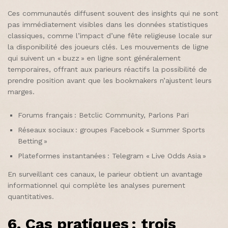
Ces communautés diffusent souvent des insights qui ne sont
pas immédiatement visibles dans les données statistiques
classiques, comme l’impact d’une fête religieuse locale sur
la disponibilité des joueurs clés. Les mouvements de ligne
qui suivent un « buzz » en ligne sont généralement
temporaires, offrant aux parieurs réactifs la possibilité de
prendre position avant que les bookmakers n’ajustent leurs
marges.
Forums français : Betclic Community, Parlons Pari
Réseaux sociaux : groupes Facebook « Summer Sports
Betting »
Plateformes instantanées : Telegram « Live Odds Asia »
En surveillant ces canaux, le parieur obtient un avantage
informationnel qui complète les analyses purement
quantitatives.
6. Cas pratiques : trois