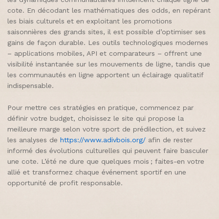
cote. En décodant les mathématiques des odds, en repérant
les biais culturels et en exploitant les promotions
saisonnières des grands sites, il est possible d’optimiser ses
gains de façon durable. Les outils technologiques modernes
– applications mobiles, API et comparateurs – offrent une
visibilité instantanée sur les mouvements de ligne, tandis que
les communautés en ligne apportent un éclairage qualitatif
indispensable.
Pour mettre ces stratégies en pratique, commencez par
définir votre budget, choisissez le site qui propose la
meilleure marge selon votre sport de prédilection, et suivez
les analyses de
https://www.adivbois.org/
afin de rester
informé des évolutions culturelles qui peuvent faire basculer
une cote. L’été ne dure que quelques mois ; faites-en votre
allié et transformez chaque événement sportif en une
opportunité de profit responsable.