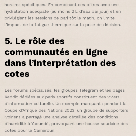
horaires spécifiques. En combinant ces offres avec une
hydratation adéquate (au moins 2 L d’eau par jour) et en
privilégiant les sessions de pari tôt le matin, on limite
l’impact de la fatigue thermique sur la prise de décision.
5. Le rôle des
communautés en ligne
dans l’interprétation des
cotes
Les forums spécialisés, les groupes Telegram et les pages
Reddit dédiées aux paris sportifs constituent des viviers
d’information culturelle. Un exemple marquant : pendant la
Coupe d’Afrique des Nations 2023, un groupe de supporters
ivoiriens a partagé une analyse détaillée des conditions
d’humidité à Yaoundé, provoquant une hausse soudaine des
cotes pour le Cameroun.