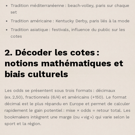
Tradition méditerranéenne : beach‑volley, paris sur chaque
set
Tradition américaine : Kentucky Derby, paris liés à la mode
Tradition asiatique : festivals, influence du public sur les
cotes
2. Décoder les cotes :
notions mathématiques et
biais culturels
Les odds se présentent sous trois formats : décimaux
(ex. 2,50), fractionnels (6/4) et américains (+150). Le format
décimal est le plus répandu en Europe et permet de calculer
rapidement le gain potentiel : mise × odds = retour total. Les
bookmakers intègrent une marge (ou « vig ») qui varie selon le
sport et la région.