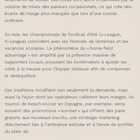
volume de mises des parieurs occasionnels, ce qui crée des
écarts de marge plus marqués que lors d’une course
ordinaire.
En Asie, les championnats de football d’été (J‑League,
K‑League) coïncident avec les festivals de lanternes et les
vacances scolaires. Le phénomène du « home‑field
advantage » est amplifié par la présence massive de
supporters locaux, poussant les bookmakers à ajuster les
odds à la hausse pour l’équipe visiteuse afin de compenser
le déséquilibre.
Ces traditions modifient non seulement la demande, mais
aussi la façon dont les opérateurs calibrent leurs marges. Un
tournoi de beach‑soccer en Espagne, par exemple, verra
souvent des promotions « sun‑bet » qui offrent des paris
gratuits aux nouveaux inscrits, une stratégie marketing
directement liée à l’ambiance estivale et à l’envie de profiter
du plein air.