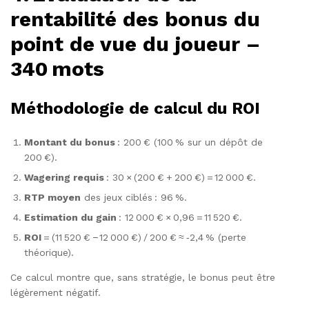
rentabilité des bonus du
point de vue du joueur –
340 mots
Méthodologie de calcul du ROI
Montant du bonus
: 200 € (100 % sur un dépôt de
200 €).
Wagering requis
: 30 × (200 € + 200 €) = 12 000 €.
RTP moyen
des jeux ciblés : 96 %.
Estimation du gain
: 12 000 € × 0,96 = 11 520 €.
ROI
= (11 520 € − 12 000 €) / 200 € ≈ ‑2,4 % (perte
théorique).
Ce calcul montre que, sans stratégie, le bonus peut être
légèrement négatif.