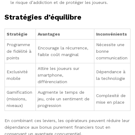
le risque d’addiction et de protéger les joueurs.
Stratégies d’équilibre
Stratégie
Avantages
Inconvénients
Programme
Nécessite une
Encourage la récurrence,
de fidélité à
bonne
faible coût marginal
points
communication
Attire les joueurs sur
Exclusivité
Dépendance à
smartphone,
mobile
la technologie
différenciation
Gamification
Augmente le temps de
Complexité de
(missions,
jeu, crée un sentiment de
mise en place
niveaux)
progression
En combinant ces leviers, les opérateurs peuvent réduire leur
dépendance aux bonus purement financiers tout en
conservant un avantage concurrentiel.