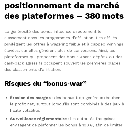
positionnement de marché
des plateformes – 380 mots
La générosité des bonus influence directement le
classement dans les programmes d’affiliation. Les affiliés
privilégient les offres à wagering faible et à capped winnings
élevées, car elles génèrent plus de conversions. Ainsi, les
plateformes qui proposent des bonus « sans dépôt » ou des
cash‑back agressifs occupent souvent les premières places
des classements d’affiliation.
Risques du “bonus‑war”
Érosion des marges
: des bonus trop généreux réduisent
le profit net, surtout lorsqu’ils sont combinés à des jeux à
haute volatilité.
Surveillance réglementaire
: les autorités françaises
envisagent de plafonner les bonus à 100 €, afin de limiter