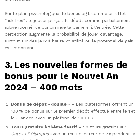
Sur le plan psychologique, le bonus agit comme un effet
“risk‑free” : le joueur perçoit le dépôt comme partiellement
subventionné, ce qui diminue la barrière à l’entrée. Cette
perception augmente la probabilité de jouer davantage,
surtout sur des jeux à haute volatilité où le potentiel de gain
est important.
3. Les nouvelles formes de
bonus pour le Nouvel An
2024 – 400 mots
Bonus de dépôt « double »
– Les plateformes offrent un
100 % de bonus sur le premier dépôt effectué entre le 1 et
le 5 janvier, avec un plafond de 1 000 €.
Tours gratuits à thème festif
– 50 tours gratuits sur
Gates of Olympus
avec un multiplicateur de 2 x pendant la