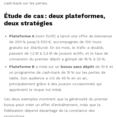
cash‑back sur les pertes.
Étude de cas : deux plateformes,
deux stratégies
Plateforme A
(nom fictif) a lancé une offre de bienvenue
de 200 % jusqu’à 500 €, accompagnée de 100 tours
gratuits sur
Starburst
. En six mois, le trafic a doublé,
passant de 1,2 M à 2,4 M de joueurs actifs, et le taux de
conversion du premier dépôt a grimpé de 18 % à 32 %.
Plateforme B
a misé sur un
bonus sans dépôt
de 10 € et
un programme de cash‑back de 15 % sur les pertes de
table. Son audience a crû de 45 % en un an,
principalement grâce à des joueurs occasionnels qui
apprécient le risque nul initial.
Ces deux exemples montrent que la générosité du premier
bonus peut créer un effet d’entraînement, mais que la
fidélisation dépend davantage de la constance des
promotions.