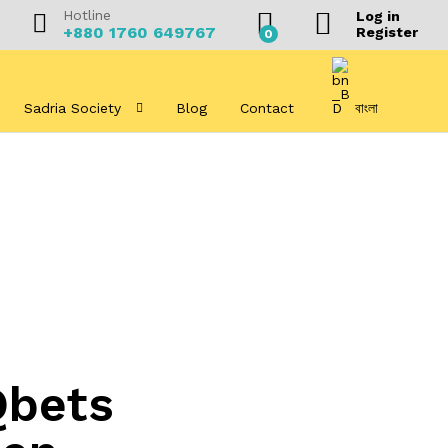
Hotline
Log in
+880 1760 649767
Register
0
Sadria Society
Blog
Contact
বাংলা
Qbets