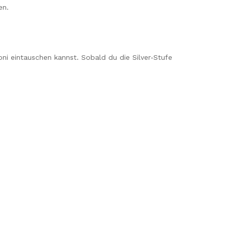
en.
ni eintauschen kannst. Sobald du die Silver‑Stufe