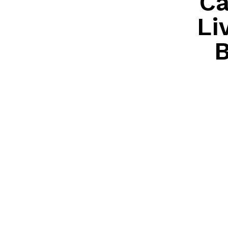
Ca
Li
B