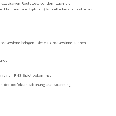
s klassischen Roulettes, sondern auch die
das Maximum aus Lightning Roulette herausholst – von
kator‑Gewinne bringen. Diese Extra‑Gewinne können
urde.
.
em reinen RNG‑Spiel bekommst.
 in der perfekten Mischung aus Spannung,