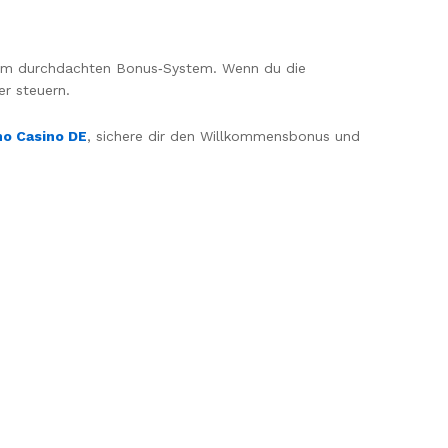
einem durchdachten Bonus‑System. Wenn du die
r steuern.
no Casino DE
, sichere dir den Willkommensbonus und