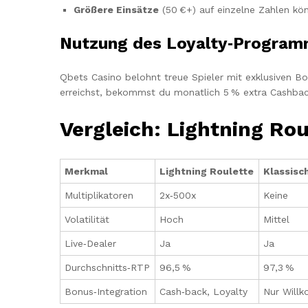
Größere Einsätze
(50 €+) auf einzelne Zahlen kön
Nutzung des Loyalty‑Progra
Qbets Casino belohnt treue Spieler mit exklusiven Bo
erreichst, bekommst du monatlich 5 % extra Cashback
Vergleich: Lightning Rou
Merkmal
Lightning Roulette
Klassisc
Multiplikatoren
2x‑500x
Keine
Volatilität
Hoch
Mittel
Live‑Dealer
Ja
Ja
Durchschnitts‑RTP
96,5 %
97,3 %
Bonus‑Integration
Cash‑back, Loyalty
Nur Will