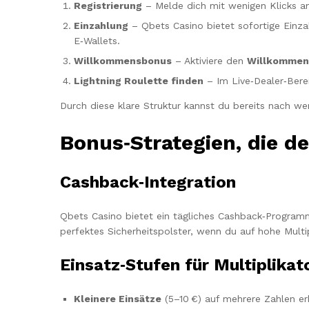
Registrierung
– Melde dich mit wenigen Klicks an
Einzahlung
– Qbets Casino bietet sofortige Einz
E‑Wallets.
Willkommensbonus
– Aktiviere den
Willkommen
Lightning Roulette finden
– Im Live‑Dealer‑Berei
Durch diese klare Struktur kannst du bereits nach w
Bonus‑Strategien, die d
Cashback‑Integration
Qbets Casino bietet ein tägliches Cashback‑Programm
perfektes Sicherheitspolster, wenn du auf hohe Multip
Einsatz‑Stufen für Multiplikat
Kleinere Einsätze
(5–10 €) auf mehrere Zahlen er