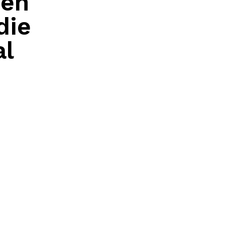
den
die
al