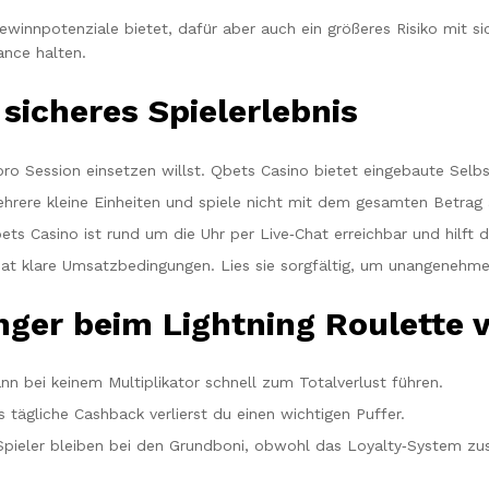
ewinnpotenziale bietet, dafür aber auch ein größeres Risiko mit si
ance halten.
 sicheres Spielerlebnis
o Session einsetzen willst. Qbets Casino bietet eingebaute Selbst
hrere kleine Einheiten und spiele nicht mit dem gesamten Betrag 
 Casino ist rund um die Uhr per Live‑Chat erreichbar und hilft d
at klare Umsatzbedingungen. Lies sie sorgfältig, um unangenehm
änger beim Lightning Roulette 
n bei keinem Multiplikator schnell zum Totalverlust führen.
tägliche Cashback verlierst du einen wichtigen Puffer.
Spieler bleiben bei den Grundboni, obwohl das Loyalty‑System zusä