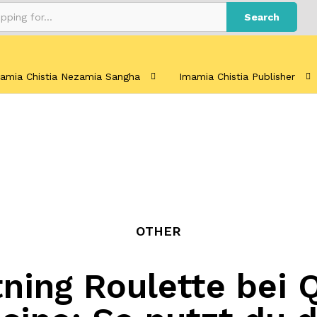
Search
amia Chistia Nezamia Sangha
Imamia Chistia Publisher
OTHER
tning Roulette bei 