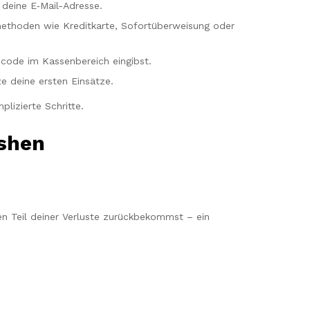
 deine E‑Mail-Adresse.
methoden wie Kreditkarte, Sofortüberweisung oder
ode im Kassenbereich eingibst.
ze deine ersten Einsätze.
lizierte Schritte.
ushen
en Teil deiner Verluste zurückbekommst – ein