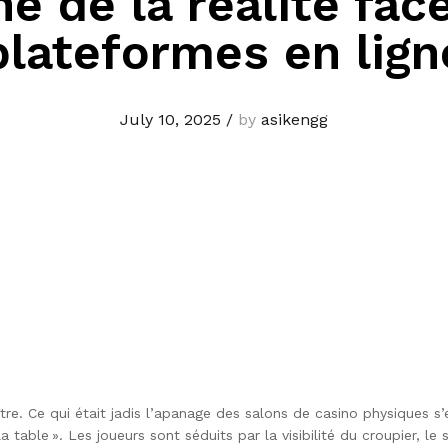
e de la réalité fac
plateformes en lign
July 10, 2025
/
by
asikengg
tre. Ce qui était jadis l’apanage des salons de casino physiques s’
able ». Les joueurs sont séduits par la visibilité du croupier, le 