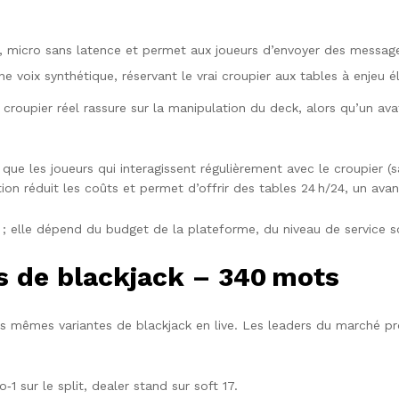
D, micro sans latence et permet aux joueurs d’envoyer des messages
voix synthétique, réservant le vrai croupier aux tables à enjeu é
roupier réel rassure sur la manipulation du deck, alors qu’un avata
ue les joueurs qui interagissent régulièrement avec le croupier (s
tion réduit les coûts et permet d’offrir des tables 24 h/24, un av
as ; elle dépend du budget de la plateforme, du niveau de service s
es de blackjack – 340 mots
les mêmes variantes de blackjack en live. Les leaders du marché pr
‑1 sur le split, dealer stand sur soft 17.