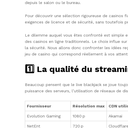
depuis le salon ou le bureau.
Pour découvrir une sélection rigoureuse de casinos f
exigences de licence et de sécurité, sans toutefois p
Le dilemme auquel vous êtes confronté est simple en a
des casinos en ligne traditionnels. Le choix influe sur
la sécurité. Nous allons donc confronter les idées re
jeu de casino qui correspond réellement à vos attent
1️⃣ La qualité du stream
Beaucoup pensent que le live blackjack se joue toujo
puissance des serveurs, l’utilisation de réseaux de d
Fournisseur
Résolution max
CDN utili
Evolution Gaming
1080 p
Akamai
NetEnt
720 p
Cloudflar