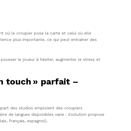
 où le croupier pose la carte et celui où elle
latence plus importante, ce qui peut entraîner des
pousser le joueur à hésiter, augmenter le stress et
n touch » parfait –
lupart des studios emploient des croupiers
ombre de langues disponibles varie : Evolution propose
is, français, espagnol).