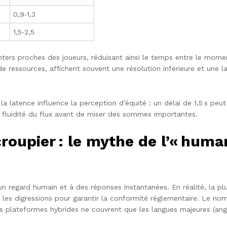
0,9‑1,3
1,5‑2,5
ters proches des joueurs, réduisant ainsi le temps entre le moment
 de ressources, affichent souvent une résolution inférieure et une 
atence influence la perception d’équité : un délai de 1,5 s peut 
 la fluidité du flux avant de miser des sommes importantes.
 croupier : le mythe de l’« huma
 un regard humain et à des réponses instantanées. En réalité, la p
ant les digressions pour garantir la conformité réglementaire. Le n
s plateformes hybrides ne couvrent que les langues majeures (angla