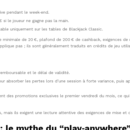
live pendant le week‑end.
€ si le joueur ne gagne pas la main.
valable uniquement sur les tables de Blackjack Classic.
e minimale de 20 €, plafond de 200 € de cashback, exigences de m
’applique pas ; ils sont généralement traduits en crédits de jeu uti
remboursable et le délai de validité.
r absorber les pertes lors d’une session à forte variance, puis ap
rent des promotions exclusives le premier vendredi du mois, ce qu
s, mais ils exigent une lecture attentive des exigences de mise et 
le : le mythe du “play‑anywhere