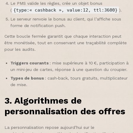
Le PMS valide les règles, crée un objet bonus
{type:« cashback », value:12, ttl:3600}
(
).
Le serveur renvoie le bonus au client, qui l’affiche sous
forme de notification push.
Cette boucle fermée garantit que chaque interaction peut
être monétisée, tout en conservant une traçabilité complète
pour les audits.
Triggers courants
: mise supérieure à 10 €, participation à
un mini‑jeu de cartes, réponse à une question du croupier.
Types de bonus
: cash‑back, tours gratuits, multiplicateur
de mise.
3. Algorithmes de
personnalisation des offres
La personnalisation repose aujourd’hui sur le