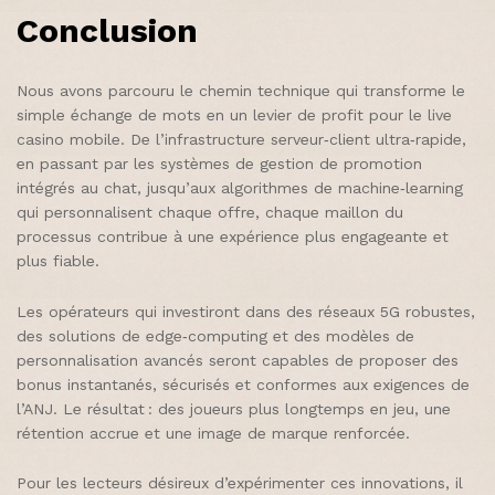
Conclusion
Nous avons parcouru le chemin technique qui transforme le
simple échange de mots en un levier de profit pour le live
casino mobile. De l’infrastructure serveur‑client ultra‑rapide,
en passant par les systèmes de gestion de promotion
intégrés au chat, jusqu’aux algorithmes de machine‑learning
qui personnalisent chaque offre, chaque maillon du
processus contribue à une expérience plus engageante et
plus fiable.
Les opérateurs qui investiront dans des réseaux 5G robustes,
des solutions de edge‑computing et des modèles de
personnalisation avancés seront capables de proposer des
bonus instantanés, sécurisés et conformes aux exigences de
l’ANJ. Le résultat : des joueurs plus longtemps en jeu, une
rétention accrue et une image de marque renforcée.
Pour les lecteurs désireux d’expérimenter ces innovations, il