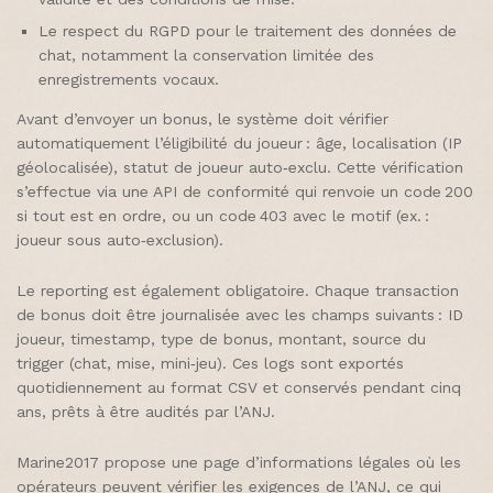
Le respect du RGPD pour le traitement des données de
chat, notamment la conservation limitée des
enregistrements vocaux.
Avant d’envoyer un bonus, le système doit vérifier
automatiquement l’éligibilité du joueur : âge, localisation (IP
géolocalisée), statut de joueur auto‑exclu. Cette vérification
s’effectue via une API de conformité qui renvoie un code 200
si tout est en ordre, ou un code 403 avec le motif (ex. :
joueur sous auto‑exclusion).
Le reporting est également obligatoire. Chaque transaction
de bonus doit être journalisée avec les champs suivants : ID
joueur, timestamp, type de bonus, montant, source du
trigger (chat, mise, mini‑jeu). Ces logs sont exportés
quotidiennement au format CSV et conservés pendant cinq
ans, prêts à être audités par l’ANJ.
Marine2017 propose une page d’informations légales où les
opérateurs peuvent vérifier les exigences de l’ANJ, ce qui