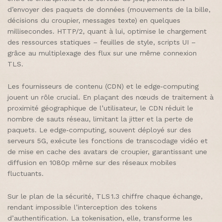
d’envoyer des paquets de données (mouvements de la bille,
décisions du croupier, messages texte) en quelques
millisecondes. HTTP/2, quant à lui, optimise le chargement
des ressources statiques – feuilles de style, scripts UI –
grâce au multiplexage des flux sur une même connexion
TLS.
Les fournisseurs de contenu (CDN) et le edge‑computing
jouent un rôle crucial. En plaçant des nœuds de traitement à
proximité géographique de l’utilisateur, le CDN réduit le
nombre de sauts réseau, limitant la jitter et la perte de
paquets. Le edge‑computing, souvent déployé sur des
serveurs 5G, exécute les fonctions de transcodage vidéo et
de mise en cache des avatars de croupier, garantissant une
diffusion en 1080p même sur des réseaux mobiles
fluctuants.
Sur le plan de la sécurité, TLS 1.3 chiffre chaque échange,
rendant impossible l’interception des tokens
d’authentification. La tokenisation, elle, transforme les