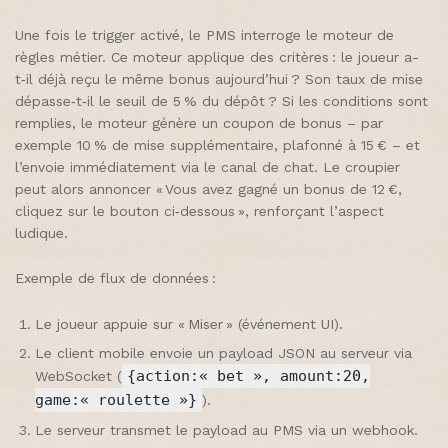
Une fois le trigger activé, le PMS interroge le moteur de
règles métier. Ce moteur applique des critères : le joueur a-
t‑il déjà reçu le même bonus aujourd’hui ? Son taux de mise
dépasse‑t‑il le seuil de 5 % du dépôt ? Si les conditions sont
remplies, le moteur génère un coupon de bonus – par
exemple 10 % de mise supplémentaire, plafonné à 15 € – et
l’envoie immédiatement via le canal de chat. Le croupier
peut alors annoncer « Vous avez gagné un bonus de 12 €,
cliquez sur le bouton ci‑dessous », renforçant l’aspect
ludique.
Exemple de flux de données :
Le joueur appuie sur « Miser » (événement UI).
Le client mobile envoie un payload JSON au serveur via
{action:« bet », amount:20,
WebSocket (
game:« roulette »}
).
Le serveur transmet le payload au PMS via un webhook.