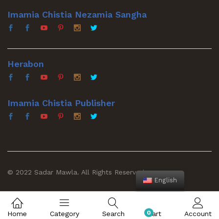
Imamia Chistia Nezamia Sangha
Herabon
Imamia Chistia Publisher
© 2022 Sadar Mawla. All Rights Reserved
English
0
Home
Category
Search
Cart
Account