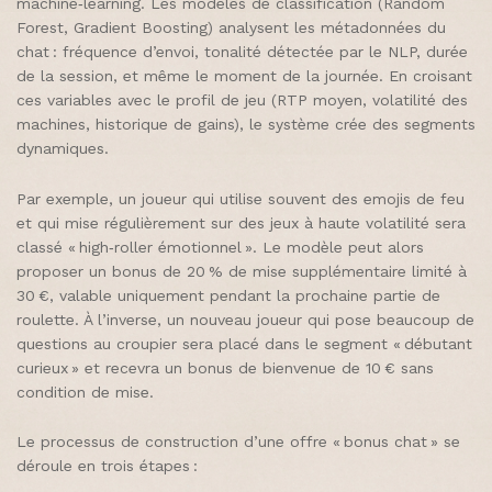
machine‑learning. Les modèles de classification (Random
Forest, Gradient Boosting) analysent les métadonnées du
chat : fréquence d’envoi, tonalité détectée par le NLP, durée
de la session, et même le moment de la journée. En croisant
ces variables avec le profil de jeu (RTP moyen, volatilité des
machines, historique de gains), le système crée des segments
dynamiques.
Par exemple, un joueur qui utilise souvent des emojis de feu
et qui mise régulièrement sur des jeux à haute volatilité sera
classé « high‑roller émotionnel ». Le modèle peut alors
proposer un bonus de 20 % de mise supplémentaire limité à
30 €, valable uniquement pendant la prochaine partie de
roulette. À l’inverse, un nouveau joueur qui pose beaucoup de
questions au croupier sera placé dans le segment « débutant
curieux » et recevra un bonus de bienvenue de 10 € sans
condition de mise.
Le processus de construction d’une offre « bonus chat » se
déroule en trois étapes :