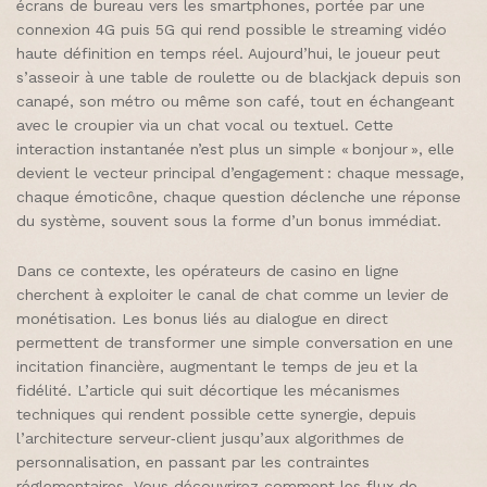
écrans de bureau vers les smartphones, portée par une
connexion 4G puis 5G qui rend possible le streaming vidéo
haute définition en temps réel. Aujourd’hui, le joueur peut
s’asseoir à une table de roulette ou de blackjack depuis son
canapé, son métro ou même son café, tout en échangeant
avec le croupier via un chat vocal ou textuel. Cette
interaction instantanée n’est plus un simple « bonjour », elle
devient le vecteur principal d’engagement : chaque message,
chaque émoticône, chaque question déclenche une réponse
du système, souvent sous la forme d’un bonus immédiat.
Dans ce contexte, les opérateurs de casino en ligne
cherchent à exploiter le canal de chat comme un levier de
monétisation. Les bonus liés au dialogue en direct
permettent de transformer une simple conversation en une
incitation financière, augmentant le temps de jeu et la
fidélité. L’article qui suit décortique les mécanismes
techniques qui rendent possible cette synergie, depuis
l’architecture serveur‑client jusqu’aux algorithmes de
personnalisation, en passant par les contraintes
réglementaires. Vous découvrirez comment les flux de