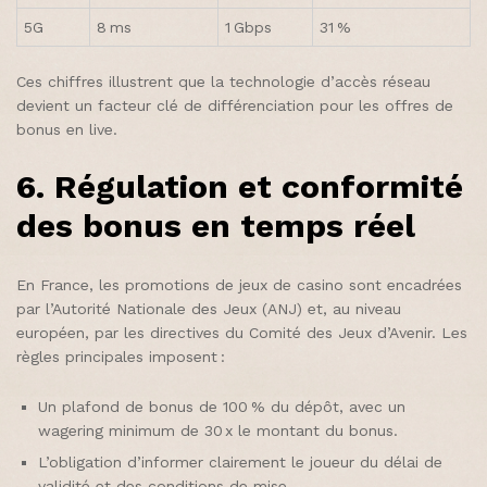
5G
8 ms
1 Gbps
31 %
Ces chiffres illustrent que la technologie d’accès réseau
devient un facteur clé de différenciation pour les offres de
bonus en live.
6. Régulation et conformité
des bonus en temps réel
En France, les promotions de jeux de casino sont encadrées
par l’Autorité Nationale des Jeux (ANJ) et, au niveau
européen, par les directives du Comité des Jeux d’Avenir. Les
règles principales imposent :
Un plafond de bonus de 100 % du dépôt, avec un
wagering minimum de 30 x le montant du bonus.
L’obligation d’informer clairement le joueur du délai de
validité et des conditions de mise.