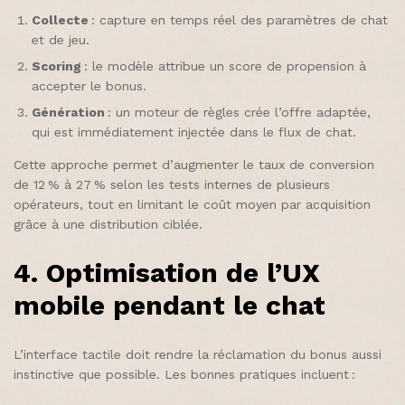
Collecte
: capture en temps réel des paramètres de chat
et de jeu.
Scoring
: le modèle attribue un score de propension à
accepter le bonus.
Génération
: un moteur de règles crée l’offre adaptée,
qui est immédiatement injectée dans le flux de chat.
Cette approche permet d’augmenter le taux de conversion
de 12 % à 27 % selon les tests internes de plusieurs
opérateurs, tout en limitant le coût moyen par acquisition
grâce à une distribution ciblée.
4. Optimisation de l’UX
mobile pendant le chat
L’interface tactile doit rendre la réclamation du bonus aussi
instinctive que possible. Les bonnes pratiques incluent :