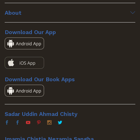
About
Download Our App
Download Our Book Apps
Sadar Uddin Ahmad Chisty
Imamia Chistia Nezamia Sangha