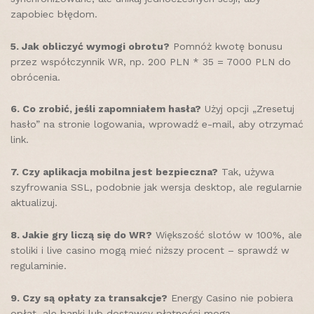
zapobiec błędom.
5. Jak obliczyć wymogi obrotu?
Pomnóż kwotę bonusu
przez współczynnik WR, np. 200 PLN * 35 = 7000 PLN do
obrócenia.
6. Co zrobić, jeśli zapomniałem hasła?
Użyj opcji „Zresetuj
hasło” na stronie logowania, wprowadź e-mail, aby otrzymać
link.
7. Czy aplikacja mobilna jest bezpieczna?
Tak, używa
szyfrowania SSL, podobnie jak wersja desktop, ale regularnie
aktualizuj.
8. Jakie gry liczą się do WR?
Większość slotów w 100%, ale
stoliki i live casino mogą mieć niższy procent – sprawdź w
regulaminie.
9. Czy są opłaty za transakcje?
Energy Casino nie pobiera
opłat, ale banki lub dostawcy płatności mogą.