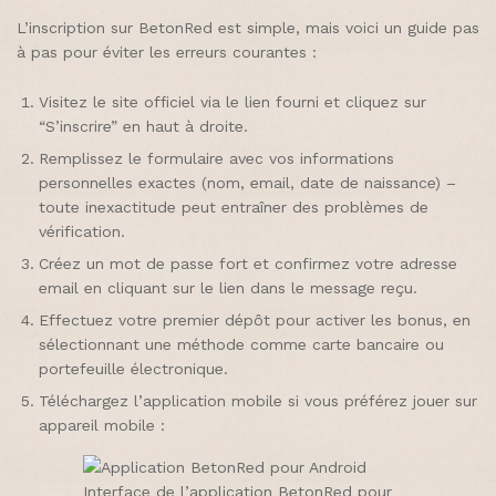
L’inscription sur BetonRed est simple, mais voici un guide pas
à pas pour éviter les erreurs courantes :
Visitez le site officiel via le lien fourni et cliquez sur
“S’inscrire” en haut à droite.
Remplissez le formulaire avec vos informations
personnelles exactes (nom, email, date de naissance) –
toute inexactitude peut entraîner des problèmes de
vérification.
Créez un mot de passe fort et confirmez votre adresse
email en cliquant sur le lien dans le message reçu.
Effectuez votre premier dépôt pour activer les bonus, en
sélectionnant une méthode comme carte bancaire ou
portefeuille électronique.
Téléchargez l’application mobile si vous préférez jouer sur
appareil mobile :
Interface de l’application BetonRed pour