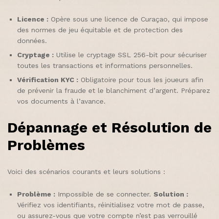
Licence :
Opère sous une licence de Curaçao, qui impose
des normes de jeu équitable et de protection des
données.
Cryptage :
Utilise le cryptage SSL 256-bit pour sécuriser
toutes les transactions et informations personnelles.
Vérification KYC :
Obligatoire pour tous les joueurs afin
de prévenir la fraude et le blanchiment d’argent. Préparez
vos documents à l’avance.
Dépannage et Résolution de
Problèmes
Voici des scénarios courants et leurs solutions :
Problème :
Impossible de se connecter.
Solution :
Vérifiez vos identifiants, réinitialisez votre mot de passe,
ou assurez-vous que votre compte n’est pas verrouillé