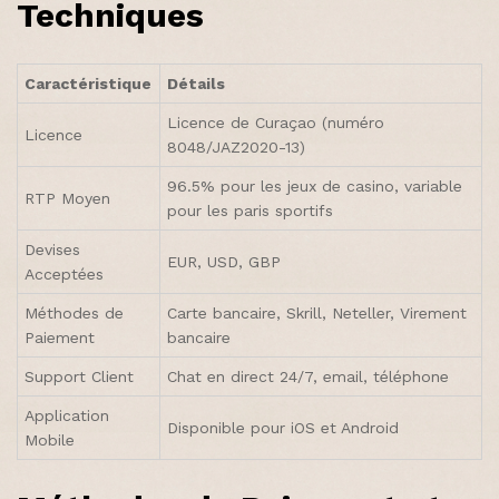
Techniques
Caractéristique
Détails
Licence de Curaçao (numéro
Licence
8048/JAZ2020-13)
96.5% pour les jeux de casino, variable
RTP Moyen
pour les paris sportifs
Devises
EUR, USD, GBP
Acceptées
Méthodes de
Carte bancaire, Skrill, Neteller, Virement
Paiement
bancaire
Support Client
Chat en direct 24/7, email, téléphone
Application
Disponible pour iOS et Android
Mobile