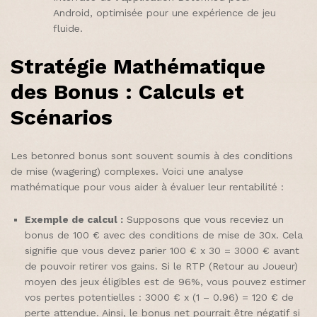
Android, optimisée pour une expérience de jeu
fluide.
Stratégie Mathématique
des Bonus : Calculs et
Scénarios
Les betonred bonus sont souvent soumis à des conditions
de mise (wagering) complexes. Voici une analyse
mathématique pour vous aider à évaluer leur rentabilité :
Exemple de calcul :
Supposons que vous receviez un
bonus de 100 € avec des conditions de mise de 30x. Cela
signifie que vous devez parier 100 € x 30 = 3000 € avant
de pouvoir retirer vos gains. Si le RTP (Retour au Joueur)
moyen des jeux éligibles est de 96%, vous pouvez estimer
vos pertes potentielles : 3000 € x (1 – 0.96) = 120 € de
perte attendue. Ainsi, le bonus net pourrait être négatif si