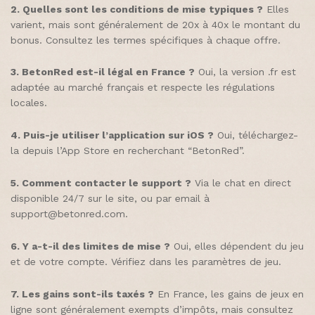
2. Quelles sont les conditions de mise typiques ?
Elles
varient, mais sont généralement de 20x à 40x le montant du
bonus. Consultez les termes spécifiques à chaque offre.
3. BetonRed est-il légal en France ?
Oui, la version .fr est
adaptée au marché français et respecte les régulations
locales.
4. Puis-je utiliser l’application sur iOS ?
Oui, téléchargez-
la depuis l’App Store en recherchant “BetonRed”.
5. Comment contacter le support ?
Via le chat en direct
disponible 24/7 sur le site, ou par email à
support@betonred.com.
6. Y a-t-il des limites de mise ?
Oui, elles dépendent du jeu
et de votre compte. Vérifiez dans les paramètres de jeu.
7. Les gains sont-ils taxés ?
En France, les gains de jeux en
ligne sont généralement exempts d’impôts, mais consultez