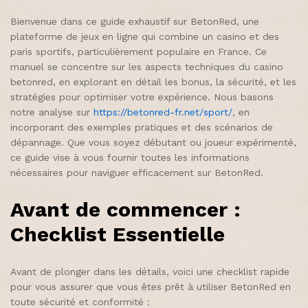
Bienvenue dans ce guide exhaustif sur BetonRed, une
plateforme de jeux en ligne qui combine un casino et des
paris sportifs, particulièrement populaire en France. Ce
manuel se concentre sur les aspects techniques du casino
betonred, en explorant en détail les bonus, la sécurité, et les
stratégies pour optimiser votre expérience. Nous basons
notre analyse sur
https://betonred-fr.net/sport/
, en
incorporant des exemples pratiques et des scénarios de
dépannage. Que vous soyez débutant ou joueur expérimenté,
ce guide vise à vous fournir toutes les informations
nécessaires pour naviguer efficacement sur BetonRed.
Avant de commencer :
Checklist Essentielle
Avant de plonger dans les détails, voici une checklist rapide
pour vous assurer que vous êtes prêt à utiliser BetonRed en
toute sécurité et conformité :