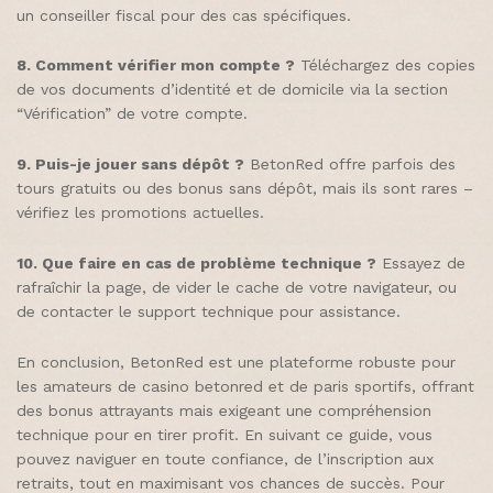
un conseiller fiscal pour des cas spécifiques.
8. Comment vérifier mon compte ?
Téléchargez des copies
de vos documents d’identité et de domicile via la section
“Vérification” de votre compte.
9. Puis-je jouer sans dépôt ?
BetonRed offre parfois des
tours gratuits ou des bonus sans dépôt, mais ils sont rares –
vérifiez les promotions actuelles.
10. Que faire en cas de problème technique ?
Essayez de
rafraîchir la page, de vider le cache de votre navigateur, ou
de contacter le support technique pour assistance.
En conclusion, BetonRed est une plateforme robuste pour
les amateurs de casino betonred et de paris sportifs, offrant
des bonus attrayants mais exigeant une compréhension
technique pour en tirer profit. En suivant ce guide, vous
pouvez naviguer en toute confiance, de l’inscription aux
retraits, tout en maximisant vos chances de succès. Pour