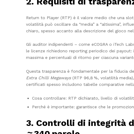
2. Requisiti di trasparen
Return to Player (RTP) è il valore medio che una slot
volatilità può oscillare da “media” a “altissima”, in
chiaro, spesso accanto alla descrizione del gioco nel
Gli auditor indipendenti – come eCOGRA o iTech Labs – 
le licenze richiedono reporting periodico dei payout: i
massima e percentuali di ritorno per ciascuna variant
Questa trasparenza è fondamentale per la fiducia d
Extra Chilli Megaways
(RTP 96,8 %, volatilità media),
certificati spesso includono tabelle comparative nella
Cosa controllare: RTP dichiarato, livello di volatili
Perché è importante: garantisce che le promozion
3. Controlli di integrità 
≈ 340 parole