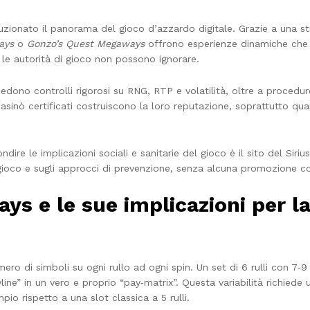
ionato il panorama del gioco d’azzardo digitale. Grazie a una strutt
ays
o
Gonzo’s Quest Megaways
offrono esperienze dinamiche che 
e le autorità di gioco non possono ignorare.
hiedono controlli rigorosi su RNG, RTP e volatilità, oltre a proce
ui i casinò certificati costruiscono la loro reputazione, soprattut
dire le implicazioni sociali e sanitarie del gioco è il sito del Siriu
 gioco e sugli approcci di prevenzione, senza alcuna promozione 
ys e le sue implicazioni per la
mero di simboli su ogni rullo ad ogni spin. Un set di 6 rulli con 7‑9
line” in un vero e proprio “pay‑matrix”. Questa variabilità richiede
o rispetto a una slot classica a 5 rulli.