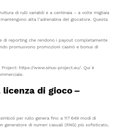
ura di rulli variabili e a centinaia – a volte migliaia
mantengono alta l’adrenalina del giocatore. Questa
dure di reporting che rendono i payout completamente
to quando promuovono promozioni casinò e bonus di
s Project: https://www.sirius-project.eu/. Qui è
commerciale.
 licenza di gioco –
 simboli per rullo genera fino a 117 649 modi di
 un generatore di numeri casuali (RNG) più sofisticato,