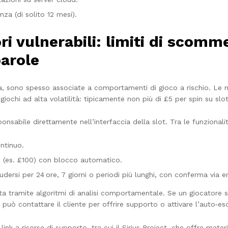
nza (di solito 12 mesi).
ori vulnerabili: limiti di scom
parole
ita, sono spesso associate a comportamenti di gioco a rischio. Le
ochi ad alta volatilità: tipicamente non più di £5 per spin su slo
onsabile direttamente nell’interfaccia della slot. Tra le funzionali
ntinuo.
re (es. £100) con blocco automatico.
udersi per 24 ore, 7 giorni o periodi più lunghi, con conferma via e
ata tramite algoritmi di analisi comportamentale. Se un giocatore su
 può contattare il cliente per offrire supporto o attivare l’auto‑e
link a risorse di supporto, tra cui il Sirius Project, che offre mat