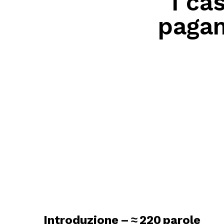
i ca
pagam
Introduzione – ≈ 220 parole