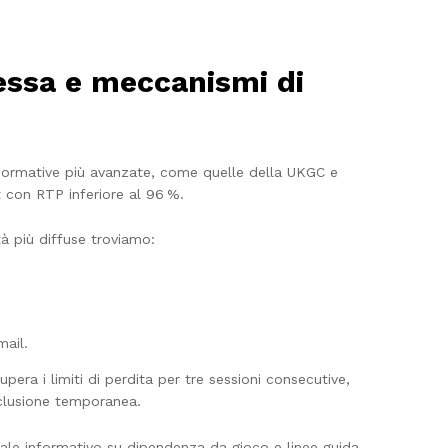
messa e meccanismi di
 normative più avanzate, come quelle della UKGC e
t con RTP inferiore al 96 %.
tà più diffuse troviamo:
mail.
pera i limiti di perdita per tre sessioni consecutive,
sclusione temporanea.
eriale informativo su dipendenza da gioco e linee guida