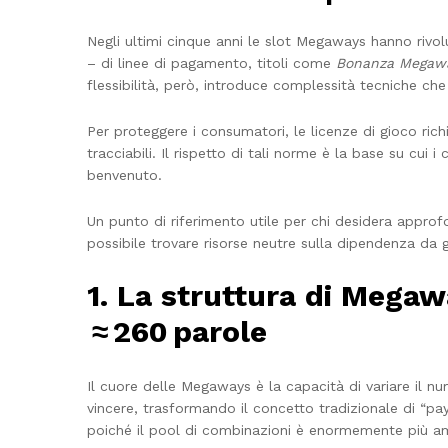
Negli ultimi cinque anni le slot Megaways hanno rivoluz
– di linee di pagamento, titoli come
Bonanza Megaw
flessibilità, però, introduce complessità tecniche ch
Per proteggere i consumatori, le licenze di gioco ric
tracciabili. Il rispetto di tali norme è la base su c
benvenuto.
Un punto di riferimento utile per chi desidera approfon
possibile trovare risorse neutre sulla dipendenza da
1. La struttura di Megawa
≈ 260 parole
Il cuore delle Megaways è la capacità di variare il nu
vincere, trasformando il concetto tradizionale di “pay
poiché il pool di combinazioni è enormemente più ampi