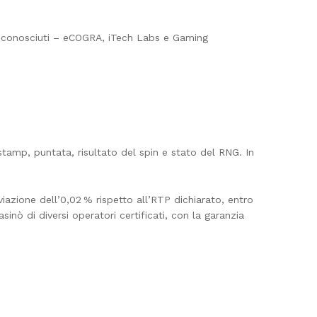
ù riconosciuti – eCOGRA, iTech Labs e Gaming
tamp, puntata, risultato del spin e stato del RNG. In
azione dell’0,02 % rispetto all’RTP dichiarato, entro
sinò di diversi operatori certificati, con la garanzia