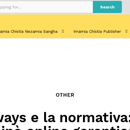
Search
amia Chistia Nezamia Sangha
Imamia Chistia Publisher
OTHER
ays e la normativa