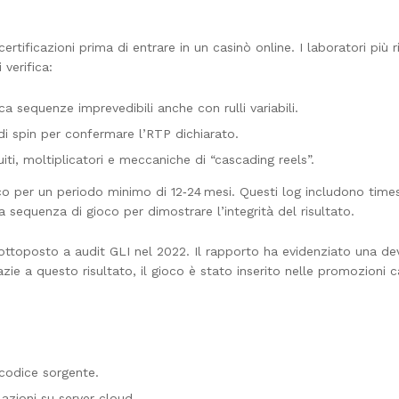
tificazioni prima di entrare in un casinò online. I laboratori pi
 verifica:
a sequenze imprevedibili anche con rulli variabili.
 di spin per confermare l’RTP dichiarato.
uiti, moltiplicatori e meccaniche di “cascading reels”.
co per un periodo minimo di 12‑24 mesi. Questi log includono times
ra sequenza di gioco per dimostrare l’integrità del risultato.
ttoposto a audit GLI nel 2022. Il rapporto ha evidenziato una devi
azie a questo risultato, il gioco è stato inserito nelle promozioni ca
 codice sorgente.
zioni su server cloud.