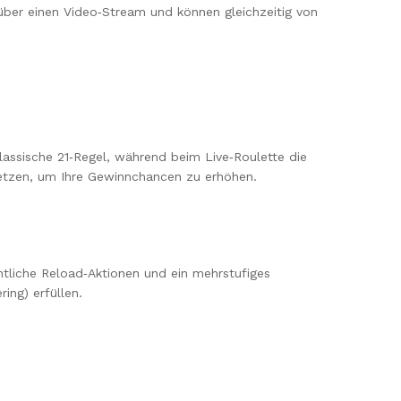
r über einen Video‑Stream und können gleichzeitig von
klassische 21‑Regel, während beim Live‑Roulette die
nsetzen, um Ihre Gewinnchancen zu erhöhen.
ntliche Reload‑Aktionen und ein mehrstufiges
ing) erfüllen.