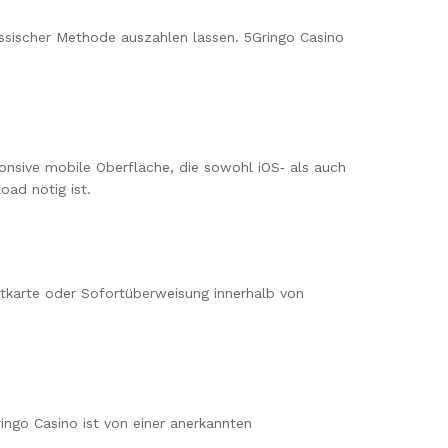
ssischer Methode auszahlen lassen. 5Gringo Casino
ponsive mobile Oberfläche, die sowohl iOS‑ als auch
oad nötig ist.
tkarte oder Sofortüberweisung innerhalb von
ingo Casino ist von einer anerkannten