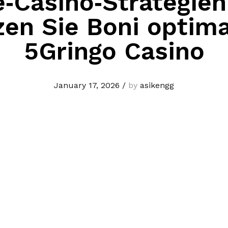
e‑Casino‑Strategien
zen Sie Boni optima
5Gringo Casino
January 17, 2026
/
by
asikengg