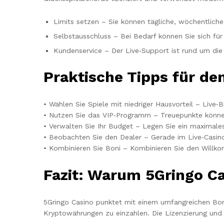
Limits setzen – Sie können tägliche, wöchentliche
Selbstausschluss – Bei Bedarf können Sie sich für
Kundenservice – Der Live‑Support ist rund um die 
Praktische Tipps für den
• Wählen Sie Spiele mit niedriger Hausvorteil – Live
• Nutzen Sie das VIP‑Programm – Treuepunkte könne
• Verwalten Sie Ihr Budget – Legen Sie ein maximales V
• Beobachten Sie den Dealer – Gerade im Live‑Casino
• Kombinieren Sie Boni – Kombinieren Sie den Willk
Fazit: Warum 5Gringo Ca
5Gringo Casino punktet mit einem umfangreichen Bonu
Kryptowährungen zu einzahlen. Die Lizenzierung und 