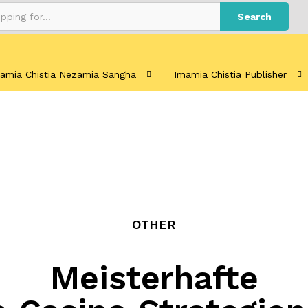
Search
amia Chistia Nezamia Sangha
Imamia Chistia Publisher
OTHER
Meisterhafte