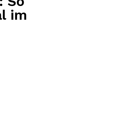
: So
l im