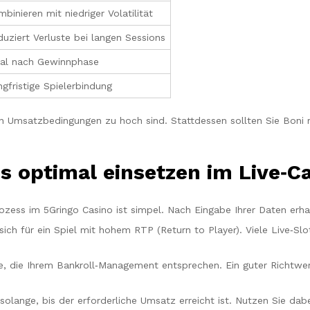
binieren mit niedriger Volatilität
uziert Verluste bei langen Sessions
eal nach Gewinnphase
gfristige Spielerbindung
sen Umsatzbedingungen zu hoch sind. Stattdessen sollten Sie Boni
us optimal einsetzen im Live‑C
sprozess im 5Gringo Casino ist simpel. Nach Eingabe Ihrer Daten er
ich für ein Spiel mit hohem RTP (Return to Player). Viele Live‑Sl
ze, die Ihrem Bankroll‑Management entsprechen. Ein guter Richtwer
olange, bis der erforderliche Umsatz erreicht ist. Nutzen Sie dab