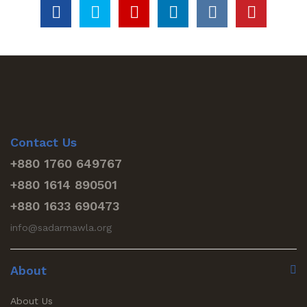
Contact Us
+880 1760 649767
+880 1614 890501
+880 1633 690473
info@sadarmawla.org
About
About Us