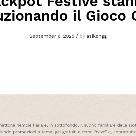
ckpot Festive sta
uzionando il Gioco 
September 6, 2025
/
by
asikengg
panettone riempie l’aria e, in sottofondo, il suono familiare delle sl
nciando promozioni a tema, giri gratuiti a tema “neve” e, soprattut