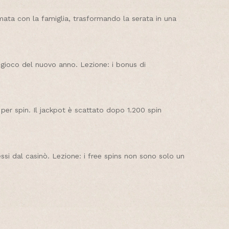
mata con la famiglia, trasformando la serata in una
 gioco del nuovo anno. Lezione: i bonus di
per spin. Il jackpot è scattato dopo 1.200 spin
ssi dal casinò. Lezione: i free spins non sono solo un