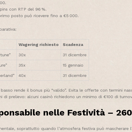
000.
spins con RTP del 96 %.
primo posto può ricevere fino a €5 000.
parativa:
Wagering richiesto
Scadenza
rtune”
30x
31 dicembre
ure”
35x
15 gennaio
erland”
40x
31 dicembre
basso rende il bonus più “valido”. Evita le offerte con termini nasco
i di prelievo: alcuni casinò richiedono un minimo di €100 di turnover
ponsabile nelle Festività – 26
mentale, soprattutto quando l’atmosfera festiva può mascherare l’