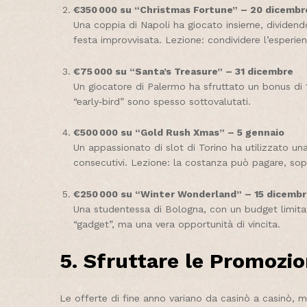
€350 000 su “Christmas Fortune” – 20 dicembr
Una coppia di Napoli ha giocato insieme, dividend
festa improvvisata. Lezione: condividere l’esperie
€75 000 su “Santa’s Treasure” – 31 dicembre
Un giocatore di Palermo ha sfruttato un bonus di 1
“early‑bird” sono spesso sottovalutati.
€500 000 su “Gold Rush Xmas” – 5 gennaio
Un appassionato di slot di Torino ha utilizzato u
consecutivi. Lezione: la costanza può pagare, sopr
€250 000 su “Winter Wonderland” – 15 dicemb
Una studentessa di Bologna, con un budget limitato
“gadget”, ma una vera opportunità di vincita.
5. Sfruttare le Promozio
Le offerte di fine anno variano da casinò a casinò, m