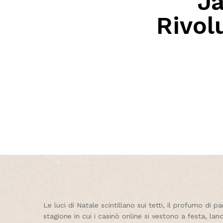
Ja
Rivol
Le luci di Natale scintillano sui tetti, il profumo di 
stagione in cui i casinò online si vestono a festa, la