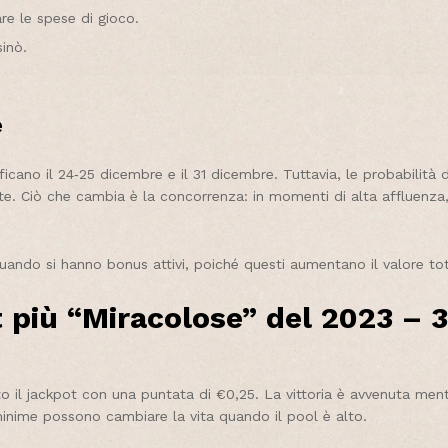
re le spese di gioco.
sinò.
e
verificano il 24‑25 dicembre e il 31 dicembre. Tuttavia, le probabilità
ente. Ciò che cambia è la concorrenza: in momenti di alta affluenza
uando si hanno bonus attivi, poiché questi aumentano il valore tota
t più “Miracolose” del 2023 – 
o il jackpot con una puntata di €0,25. La vittoria è avvenuta mentr
nime possono cambiare la vita quando il pool è alto.