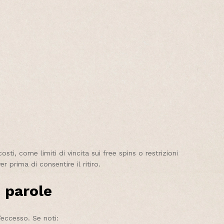
sti, come limiti di vincita sui free spins o restrizioni
 prima di consentire il ritiro.
0 parole
eccesso. Se noti: