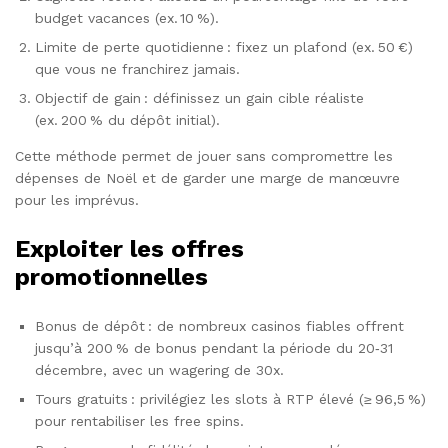
budget vacances (ex. 10 %).
Limite de perte quotidienne : fixez un plafond (ex. 50 €)
que vous ne franchirez jamais.
Objectif de gain : définissez un gain cible réaliste
(ex. 200 % du dépôt initial).
Cette méthode permet de jouer sans compromettre les
dépenses de Noël et de garder une marge de manœuvre
pour les imprévus.
Exploiter les offres
promotionnelles
Bonus de dépôt : de nombreux casinos fiables offrent
jusqu’à 200 % de bonus pendant la période du 20‑31
décembre, avec un wagering de 30x.
Tours gratuits : privilégiez les slots à RTP élevé (≥ 96,5 %)
pour rentabiliser les free spins.