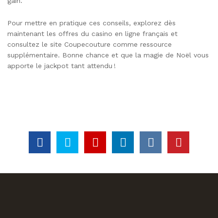
gain.
Pour mettre en pratique ces conseils, explorez dès
maintenant les offres du casino en ligne français et
consultez le site Coupecouture comme ressource
supplémentaire. Bonne chance et que la magie de Noël vous
apporte le jackpot tant attendu !