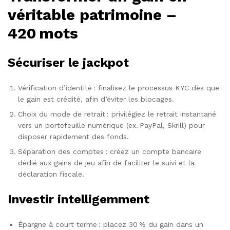
véritable patrimoine –
420 mots
Sécuriser le jackpot
Vérification d’identité : finalisez le processus KYC dès que
le gain est crédité, afin d’éviter les blocages.
Choix du mode de retrait : privilégiez le retrait instantané
vers un portefeuille numérique (ex. PayPal, Skrill) pour
disposer rapidement des fonds.
Séparation des comptes : créez un compte bancaire
dédié aux gains de jeu afin de faciliter le suivi et la
déclaration fiscale.
Investir intelligemment
Épargne à court terme : placez 30 % du gain dans un