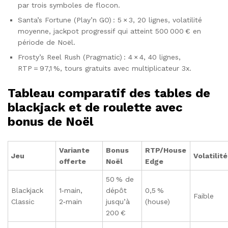
par trois symboles de flocon.
Santa’s Fortune (Play’n GO) : 5 × 3, 20 lignes, volatilité
moyenne, jackpot progressif qui atteint 500 000 € en
période de Noël.
Frosty’s Reel Rush (Pragmatic) : 4 × 4, 40 lignes,
RTP = 97,1 %, tours gratuits avec multiplicateur 3x.
Tableau comparatif des tables de
blackjack et de roulette avec
bonus de Noël
Variante
Bonus
RTP/House
Jeu
Volatilité
offerte
Noël
Edge
50 % de
Blackjack
1‑main,
dépôt
0,5 %
Faible
Classic
2‑main
jusqu’à
(house)
200 €