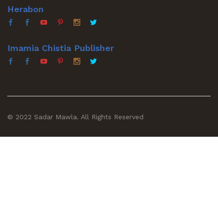
Herabon
Imamia Chistia Publisher
© 2022 Sadar Mawla. All Rights Reserved