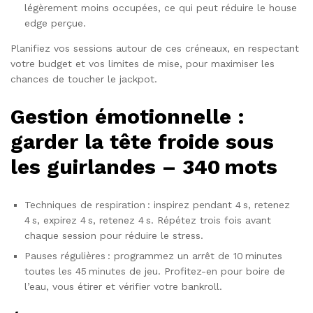
légèrement moins occupées, ce qui peut réduire le house
edge perçue.
Planifiez vos sessions autour de ces créneaux, en respectant
votre budget et vos limites de mise, pour maximiser les
chances de toucher le jackpot.
Gestion émotionnelle :
garder la tête froide sous
les guirlandes – 340 mots
Techniques de respiration : inspirez pendant 4 s, retenez
4 s, expirez 4 s, retenez 4 s. Répétez trois fois avant
chaque session pour réduire le stress.
Pauses régulières : programmez un arrêt de 10 minutes
toutes les 45 minutes de jeu. Profitez-en pour boire de
l’eau, vous étirer et vérifier votre bankroll.