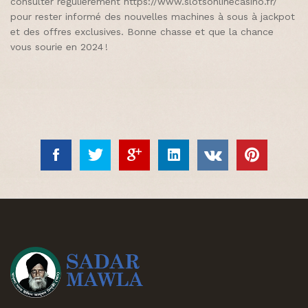
consulter régulièrement https://www.slotsonlinecasino.fr/
pour rester informé des nouvelles machines à sous à jackpot
et des offres exclusives. Bonne chasse et que la chance
vous sourie en 2024 !