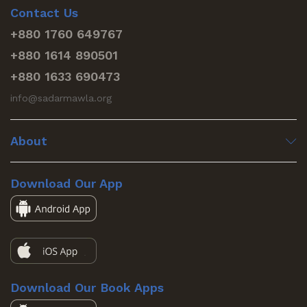
Contact Us
+880 1760 649767
+880 1614 890501
+880 1633 690473
info@sadarmawla.org
About
Download Our App
Download Our Book Apps