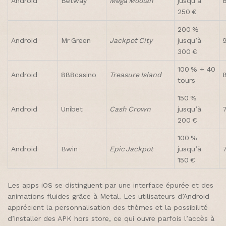
Android
Betway
Mega Moolah
jusqu’à
8
250 €
200 %
Android
Mr Green
Jackpot City
jusqu’à
300 €
100 % + 40
Android
888casino
Treasure Island
tours
150 %
Android
Unibet
Cash Crown
jusqu’à
7
200 €
100 %
Android
Bwin
Epic Jackpot
jusqu’à
150 €
Les apps iOS se distinguent par une interface épurée et des
animations fluides grâce à Metal. Les utilisateurs d’Android
apprécient la personnalisation des thèmes et la possibilité
d’installer des APK hors store, ce qui ouvre parfois l’accès à