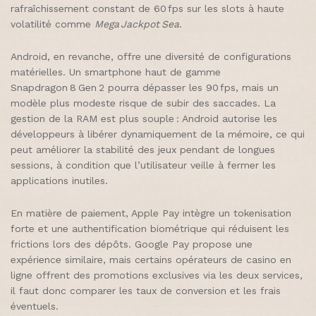
rafraîchissement constant de 60 fps sur les slots à haute
volatilité comme
Mega Jackpot Sea
.
Android, en revanche, offre une diversité de configurations
matérielles. Un smartphone haut de gamme
Snapdragon 8 Gen 2 pourra dépasser les 90 fps, mais un
modèle plus modeste risque de subir des saccades. La
gestion de la RAM est plus souple : Android autorise les
développeurs à libérer dynamiquement de la mémoire, ce qui
peut améliorer la stabilité des jeux pendant de longues
sessions, à condition que l’utilisateur veille à fermer les
applications inutiles.
En matière de paiement, Apple Pay intègre un tokenisation
forte et une authentification biométrique qui réduisent les
frictions lors des dépôts. Google Pay propose une
expérience similaire, mais certains opérateurs de casino en
ligne offrent des promotions exclusives via les deux services,
il faut donc comparer les taux de conversion et les frais
éventuels.