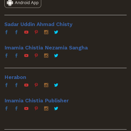
Sadar Uddin Ahmad Chisty
Imamia Chistia Nezamia Sangha
Herabon
Imamia Chistia Publisher