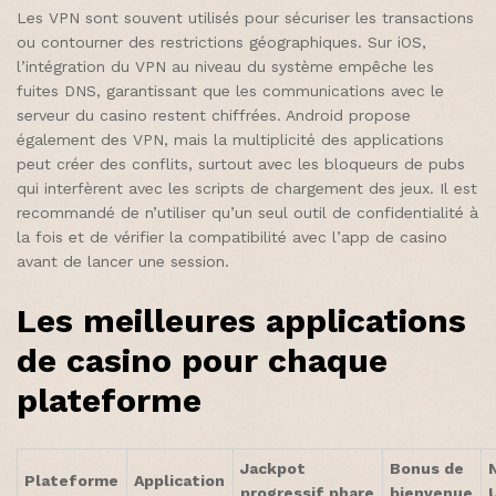
Les VPN sont souvent utilisés pour sécuriser les transactions
ou contourner des restrictions géographiques. Sur iOS,
l’intégration du VPN au niveau du système empêche les
fuites DNS, garantissant que les communications avec le
serveur du casino restent chiffrées. Android propose
également des VPN, mais la multiplicité des applications
peut créer des conflits, surtout avec les bloqueurs de pubs
qui interfèrent avec les scripts de chargement des jeux. Il est
recommandé de n’utiliser qu’un seul outil de confidentialité à
la fois et de vérifier la compatibilité avec l’app de casino
avant de lancer une session.
Les meilleures applications
de casino pour chaque
plateforme
Jackpot
Bonus de
Plateforme
Application
progressif phare
bienvenue