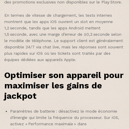
des promotions exclusives non disponibles sur le Play Store.
En termes de vitesse de chargement, les tests internes
montrent que les apps iOS ouvrent un slot en moyenne
1,2 seconde, tandis que les apps Android mettent
1,5 seconde, avec une marge d’erreur de ±0,3 seconde selon
le modèle de téléphone. Le support client est généralement
disponible 24/7 via chat live, mais les réponses sont souvent
plus rapides sur iOS où les tickets sont traités par des
équipes dédiées aux appareils Apple.
Optimiser son appareil pour
maximiser les gains de
jackpot
Paramètres de batterie : désactivez le mode économie
d’énergie qui limite la fréquence du processeur. Sur iOS,
activez « Performance maximale » dans