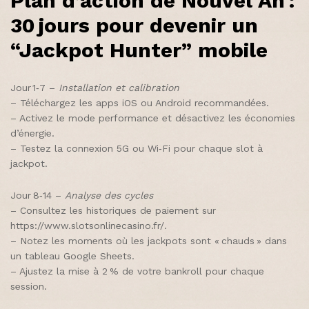
Plan d’action de Nouvel An :
30 jours pour devenir un
“Jackpot Hunter” mobile
Jour 1‑7 –
Installation et calibration
– Téléchargez les apps iOS ou Android recommandées.
– Activez le mode performance et désactivez les économies
d’énergie.
– Testez la connexion 5G ou Wi‑Fi pour chaque slot à
jackpot.
Jour 8‑14 –
Analyse des cycles
– Consultez les historiques de paiement sur
https://www.slotsonlinecasino.fr/.
– Notez les moments où les jackpots sont « chauds » dans
un tableau Google Sheets.
– Ajustez la mise à 2 % de votre bankroll pour chaque
session.