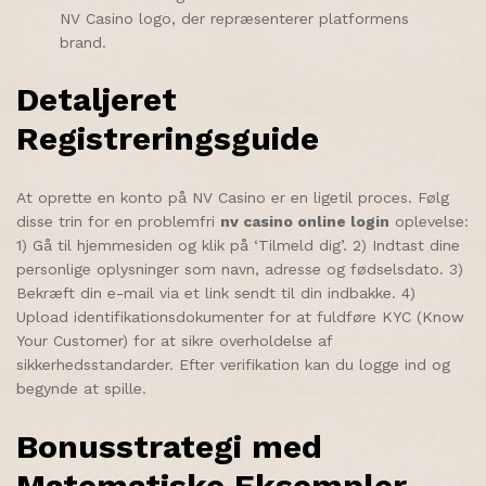
NV Casino logo, der repræsenterer platformens
brand.
Detaljeret
Registreringsguide
At oprette en konto på NV Casino er en ligetil proces. Følg
disse trin for en problemfri
nv casino online login
oplevelse:
1) Gå til hjemmesiden og klik på ‘Tilmeld dig’. 2) Indtast dine
personlige oplysninger som navn, adresse og fødselsdato. 3)
Bekræft din e-mail via et link sendt til din indbakke. 4)
Upload identifikationsdokumenter for at fuldføre KYC (Know
Your Customer) for at sikre overholdelse af
sikkerhedsstandarder. Efter verifikation kan du logge ind og
begynde at spille.
Bonusstrategi med
Matematiske Eksempler