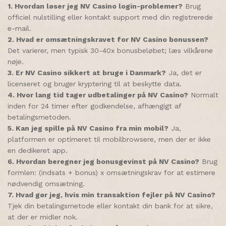
1. Hvordan løser jeg NV Casino login-problemer?
Brug
officiel nulstilling eller kontakt support med din registrerede
e-mail.
2. Hvad er omsætningskravet for NV Casino bonussen?
Det varierer, men typisk 30-40x bonusbeløbet; læs vilkårene
nøje.
3. Er NV Casino sikkert at bruge i Danmark?
Ja, det er
licenseret og bruger kryptering til at beskytte data.
4. Hvor lang tid tager udbetalinger på NV Casino?
Normalt
inden for 24 timer efter godkendelse, afhængigt af
betalingsmetoden.
5. Kan jeg spille på NV Casino fra min mobil?
Ja,
platformen er optimeret til mobilbrowsere, men der er ikke
en dedikeret app.
6. Hvordan beregner jeg bonusgevinst på NV Casino?
Brug
formlen: (indsats + bonus) x omsætningskrav for at estimere
nødvendig omsætning.
7. Hvad gør jeg, hvis min transaktion fejler på NV Casino?
Tjek din betalingsmetode eller kontakt din bank for at sikre,
at der er midler nok.