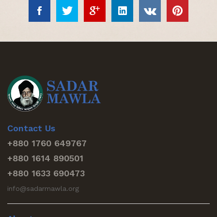
Contact Us
+880 1760 649767
+880 1614 890501
+880 1633 690473
info@sadarmawla.org