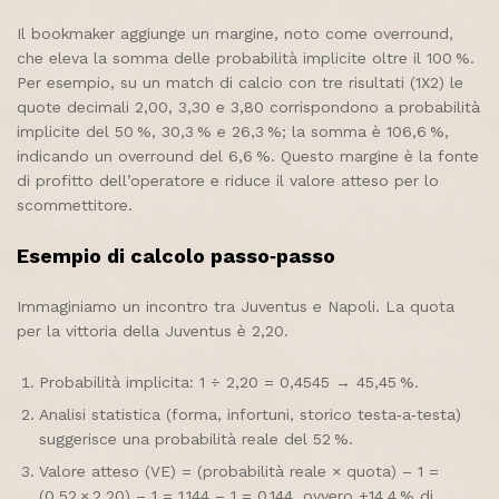
Il bookmaker aggiunge un margine, noto come overround,
che eleva la somma delle probabilità implicite oltre il 100 %.
Per esempio, su un match di calcio con tre risultati (1X2) le
quote decimali 2,00, 3,30 e 3,80 corrispondono a probabilità
implicite del 50 %, 30,3 % e 26,3 %; la somma è 106,6 %,
indicando un overround del 6,6 %. Questo margine è la fonte
di profitto dell’operatore e riduce il valore atteso per lo
scommettitore.
Esempio di calcolo passo‑passo
Immaginiamo un incontro tra Juventus e Napoli. La quota
per la vittoria della Juventus è 2,20.
Probabilità implicita: 1 ÷ 2,20 = 0,4545 → 45,45 %.
Analisi statistica (forma, infortuni, storico testa‑a‑testa)
suggerisce una probabilità reale del 52 %.
Valore atteso (VE) = (probabilità reale × quota) – 1 =
(0,52 × 2,20) – 1 = 1,144 – 1 = 0,144, ovvero +14,4 % di