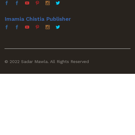
Imamia Chistia Publisher
© 2022 Sadar Mawla. All Rights Reserved