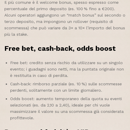
Il più comune è il welcome bonus, spesso espresso come
percentuale del primo deposito (es. 100 % fino a €200).
Alcuni operatori aggiungono un “match bonus” sul secondo o
terzo deposito, ma impongono un rollover (requisito di
scommessa) che può variare da 3× a 10× l’importo del bonus
più la stake.
Free bet, cash‑back, odds boost
Free bet: credito senza rischio da utilizzare su un singolo
evento; i guadagni sono netti, ma la puntata originale non
è restituita in caso di perdita.
Cash‑back: rimborso parziale (es. 10 %) sulle scommesse
perdenti, solitamente con un limite giornaliero.
Odds boost: aumento temporaneo della quota su eventi
selezionati (es. da 2,10 a 2,40), ideale per chi vuole
massimizzare il valore su una scommessa già considerata
profittevole.