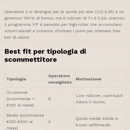
Operatore C si distingue per le quote più alte (2,12‑2,35) e un
generoso 150 % di bonus, ma il rollover di 7× è il più oneroso.
Il programma VIP è pensato per high‑roller che accumulano
volumi elevati e possono sfruttare i punti per ottenere free
bet di valore.
Best fit per tipologia di
scommettitore
Operatore
Tipologia
Motivazione
consigliato
Occasional
Low rollover, cash‑back
(scommesse <
B
riduce il rischio.
€100 al mese)
Medio (scommesse
Quote medie solide e
€100‑€500 al
A
boost settimanali.
mese)