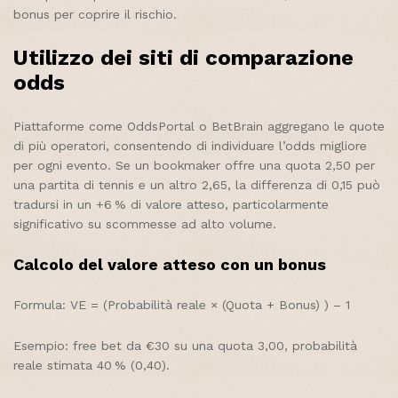
bonus per coprire il rischio.
Utilizzo dei siti di comparazione
odds
Piattaforme come OddsPortal o BetBrain aggregano le quote
di più operatori, consentendo di individuare l’odds migliore
per ogni evento. Se un bookmaker offre una quota 2,50 per
una partita di tennis e un altro 2,65, la differenza di 0,15 può
tradursi in un +6 % di valore atteso, particolarmente
significativo su scommesse ad alto volume.
Calcolo del valore atteso con un bonus
Formula: VE = (Probabilità reale × (Quota + Bonus) ) – 1
Esempio: free bet da €30 su una quota 3,00, probabilità
reale stimata 40 % (0,40).