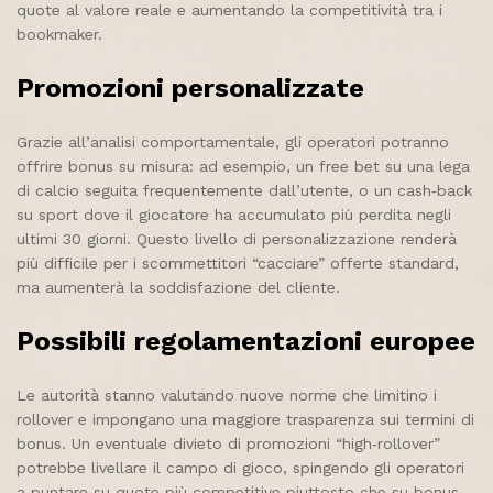
quote al valore reale e aumentando la competitività tra i
bookmaker.
Promozioni personalizzate
Grazie all’analisi comportamentale, gli operatori potranno
offrire bonus su misura: ad esempio, un free bet su una lega
di calcio seguita frequentemente dall’utente, o un cash‑back
su sport dove il giocatore ha accumulato più perdita negli
ultimi 30 giorni. Questo livello di personalizzazione renderà
più difficile per i scommettitori “cacciare” offerte standard,
ma aumenterà la soddisfazione del cliente.
Possibili regolamentazioni europee
Le autorità stanno valutando nuove norme che limitino i
rollover e impongano una maggiore trasparenza sui termini di
bonus. Un eventuale divieto di promozioni “high‑rollover”
potrebbe livellare il campo di gioco, spingendo gli operatori
a puntare su quote più competitive piuttosto che su bonus