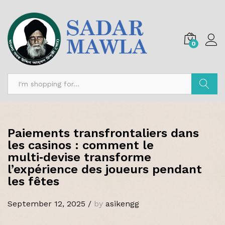
0
Search
Paiements transfrontaliers dans
les casinos : comment le
multi‑devise transforme
l’expérience des joueurs pendant
les fêtes
September 12, 2025
/
by
asikengg