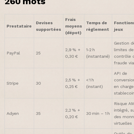
260 mots
Frais
Devises
Temps de
Fonction
Prestataire
moyens
supportées
règlement
jeux
(dépot)
Gestion d
2,9 % +
1‑2 h
limites de
PayPal
25
0,30 €
(instantané)
contrôle 
fraude vi
API de
2,5 % +
< 1 h
conversion
Stripe
30
0,25 €
(instant)
en charge
stablecoi
Risque A
2,2 % +
intégré, 
Adyen
35
30 min – 1 h
0,20 €
des monn
virtuelles
Outils de