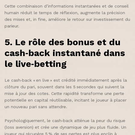
Cette combinaison d’informations instantanées et de conseil
humain réduit le temps de réflexion, augmente la précision
des mises et, in fine, améliore le retour sur investissement du
parieur.
5. Le rôle des bonus et du
cash‑back instantané dans
le live‑betting
Le cash‑back « en live » est crédité immédiatement après la
clôture du pari, souvent dans les 5 secondes qui suivent la
mise à jour des cotes. Cette rapidité transforme une perte
potentielle en capital réutilisable, incitant le joueur à placer
un nouveau pari sans attendre.
Psychologiquement, le cash‑back atténue la peur du risque
(loss aversion) et crée une dynamique de jeu plus fluide. Un
joueur qui récupère 5 % de ses pertes est plus enclin à