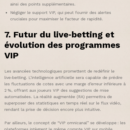
ainsi des points supplémentaires.
Négliger le support VIP, qui peut fournir des alertes
cruciales pour maximiser le facteur de rapidité.
7. Futur du live‑betting et
évolution des programmes
VIP
Les avancées technologiques promettent de redéfinir le
live‑betting. L’intelligence artificielle sera capable de prédire
les fluctuations de cotes avec une marge d’erreur inférieure à
2 %, offrant aux joueurs VIP des suggestions de mise
automatisées. La réalité augmentée (RA) permettra de
superposer des statistiques en temps réel sur le flux vidéo,
rendant la prise de décision encore plus intuitive.
Par ailleurs, le concept de “VIP omnicanal” se développe : les
plateformes intègrent le même compte VIP sur mobile,