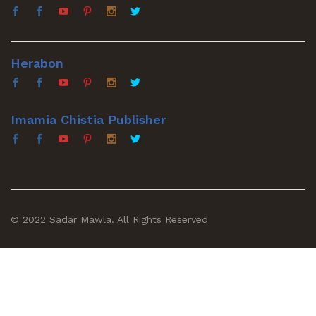
Herabon
Imamia Chistia Publisher
© 2022 Sadar Mawla. All Rights Reserved