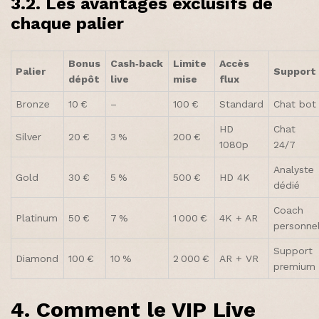
3.2. Les avantages exclusifs de
chaque palier
Bonus
Cash‑back
Limite
Accès
Palier
Support
dépôt
live
mise
flux
Bronze
10 €
–
100 €
Standard
Chat bot
HD
Chat
Silver
20 €
3 %
200 €
1080p
24/7
Analyste
Gold
30 €
5 %
500 €
HD 4K
dédié
Coach
Platinum
50 €
7 %
1 000 €
4K + AR
personne
Support
Diamond
100 €
10 %
2 000 €
AR + VR
premium
4. Comment le VIP Live