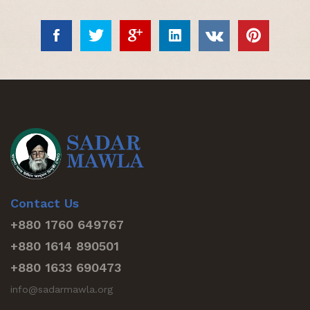
Contact Us
+880 1760 649767
+880 1614 890501
+880 1633 690473
info@sadarmawla.org