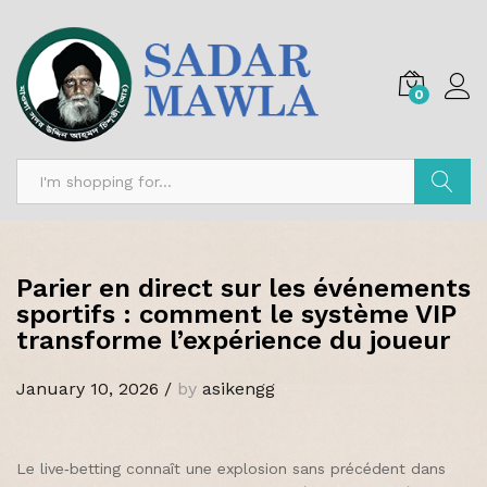
0
Search
Parier en direct sur les événements
sportifs : comment le système VIP
transforme l’expérience du joueur
January 10, 2026
/
by
asikengg
Le live‑betting connaît une explosion sans précédent dans