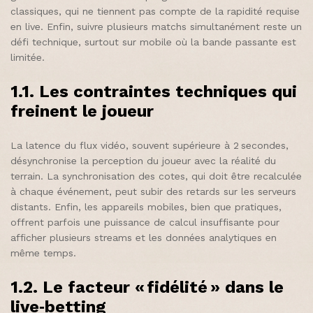
classiques, qui ne tiennent pas compte de la rapidité requise
en live. Enfin, suivre plusieurs matchs simultanément reste un
défi technique, surtout sur mobile où la bande passante est
limitée.
1.1. Les contraintes techniques qui
freinent le joueur
La latence du flux vidéo, souvent supérieure à 2 secondes,
désynchronise la perception du joueur avec la réalité du
terrain. La synchronisation des cotes, qui doit être recalculée
à chaque événement, peut subir des retards sur les serveurs
distants. Enfin, les appareils mobiles, bien que pratiques,
offrent parfois une puissance de calcul insuffisante pour
afficher plusieurs streams et les données analytiques en
même temps.
1.2. Le facteur « fidélité » dans le
live‑betting