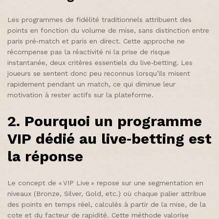
Les programmes de fidélité traditionnels attribuent des
points en fonction du volume de mise, sans distinction entre
paris pré‑match et paris en direct. Cette approche ne
récompense pas la réactivité ni la prise de risque
instantanée, deux critères essentiels du live‑betting. Les
joueurs se sentent donc peu reconnus lorsqu’ils misent
rapidement pendant un match, ce qui diminue leur
motivation à rester actifs sur la plateforme.
2. Pourquoi un programme
VIP dédié au live‑betting est
la réponse
Le concept de « VIP Live » repose sur une segmentation en
niveaux (Bronze, Silver, Gold, etc.) où chaque palier attribue
des points en temps réel, calculés à partir de la mise, de la
cote et du facteur de rapidité. Cette méthode valorise