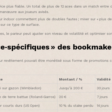
rvice plus fiable. Un total de plus de 12 aces dans un match entr
manœuvre aux joueurs avisés.
ur indoor commettent plus de doubles fautes ; miser sur « plus de 
 sur ce type de surface.
 le parieur peut ajuster son niveau de volatilité et optimiser so
ace‑spécifiques » des bookmake
r revêtement pouvait être monétisé sous forme de promotions cibl
ce
Montant / %
Validité
oi sur gazon (Wimbledon)
Jusqu’à 200 €
30 jours
 de terre battue (Roland‑Garros)
20 €
7 jours
r courts durs (US Open)
10 % du stake perdu
14 jours