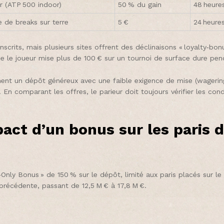
or (ATP 500 indoor)
50 % du gain
48 heure
e de breaks sur terre
5 €
24 heure
crits, mais plusieurs sites offrent des déclinaisons « loyalty‑bonu
 le joueur mise plus de 100 € sur un tournoi de surface dure pend
nt un dépôt généreux avec une faible exigence de mise (wagering 
 En comparant les offres, le parieur doit toujours vérifier les cond
impact d’un bonus sur les pari
Only Bonus » de 150 % sur le dépôt, limité aux paris placés sur l
 précédente, passant de 12,5 M € à 17,8 M €.