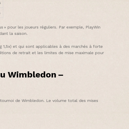
s
s
s » pour les joueurs réguliers. Par exemple, PlayWin
ant la saison.
1,5x) et qui sont applicables à des marchés à forte
itions de retrait et les limites de mise maximale pour
s du Wimbledon –
e tournoi de Wimbledon. Le volume total des mises