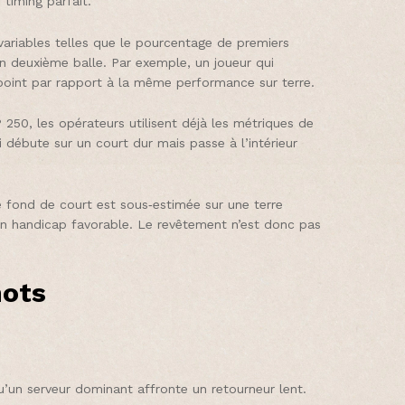
 timing parfait.
ariables telles que le pourcentage de premiers
n deuxième balle. Par exemple, un joueur qui
point par rapport à la même performance sur terre.
 250, les opérateurs utilisent déjà les métriques de
i débute sur un court dur mais passe à l’intérieur
de fond de court est sous‑estimée sur une terre
 un handicap favorable. Le revêtement n’est donc pas
mots
u’un serveur dominant affronte un retourneur lent.