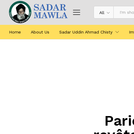
All
Home
About Us
Sadar Uddin Ahmad Chisty
Im
Pari