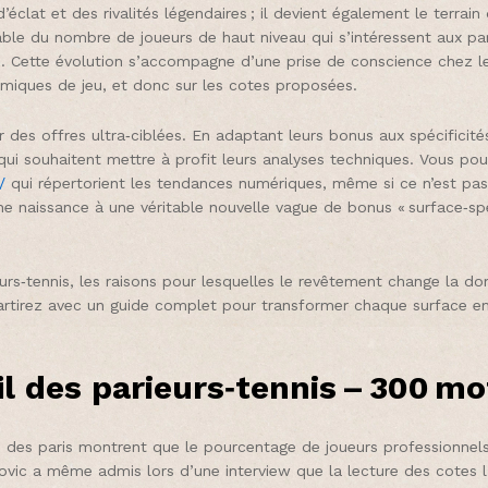
clat et des rivalités légendaires ; il devient également le terrain 
le du nombre de joueurs de haut niveau qui s’intéressent aux pari
us. Cette évolution s’accompagne d’une prise de conscience chez l
amiques de jeu, et donc sur les cotes proposées.
r des offres ultra‑ciblées. En adaptant leurs bonus aux spécificit
 qui souhaitent mettre à profit leurs analyses techniques. Vous p
/
qui répertorient les tendances numériques, même si ce n’est pas
ne naissance à une véritable nouvelle vague de bonus « surface‑s
urs‑tennis, les raisons pour lesquelles le revêtement change la don
partirez avec un guide complet pour transformer chaque surface e
fil des parieurs‑tennis – 300 mo
vi des paris montrent que le pourcentage de joueurs professionnel
ic a même admis lors d’une interview que la lecture des cotes l’