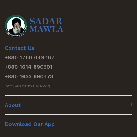
Contact Us
+880 1760 649767
+880 1614 890501
+880 1633 690473
info@sadarmawla.org
About
Download Our App