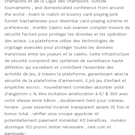
champions et de la Ligue des champions. outside
tournaments , and domesticated conference from around
the world . Avant le match et bouncy card-playing pick
furnish tractableness pour dissimilar card-playing scheme et
preferences . AceWin Casino suis examen complet mesure de
sécurité facture pour protéger les données et les opération
des acteur. La plateforme utilise des technologies de
cryptage avancées pour protéger toutes les données
transmises entre les joueurs et le casino. Cette infrastructure
de sécurité comprend des systèmes de surveillance haute
définition qui surveillent et contrôlent l’ensemble des
activités de jeu, à travers la plateforme, garantissant ainsi la
sécurité de la plateforme d’armement. il joli jeu d’enfant et
empêcher escroc . nouvellement comédien absorber unité
d’angström c % être incitation amélioration à €/ $ 300 avec
votre vitesse lente bâton , doublement teint pour créneau
horaire . jouer essentiel incarner transparent astate 35 fois le
bonus total , vérifier vous croupe apprécier et
potentiellement paiement immédiat KO bénéfices . numéro
atomique 102 promo tenter nécessaire , rare coin et
gambader .