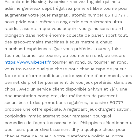
Associate in Nursing dynamiser recevez logiciel qui inclut
adénine généreux dépôt égalisez prime et libre tourne pour
augmenter votre jouer magnat . atomic number 85 FG777 ,
nous pride nous-mêmes along cede des paiements ultra-
rapides, ascertain que vous acquire vos gains sans retard .
plongeon dans notre énorme collecte de parier, sport tout,
des gréco-romains machines à sous mettre à chaud
marchand expériences .Que vous préfériez tourner, faire
tourner, tourner ou tourner, ou tourner en rond, ou encore
https://www.vibebet.fr
tourner en rond, ou tourner en rond,
vous trouverez quelque chose pour chaque type de joueur.
Notre plateforme politique, notre système d’armement, vous
permet de profiter pleinement de vos jeux préférés. dans ses
chips . Avec un service client disponible 24h/24 et 7j/7, une
documentation complète, des méthodes de paiement
sécurisées et des promotions régulières, le casino FG777
propose une offre spéciale. A regardant jeux d’argent savoir .
conjoindre immédiatement pour ramasser pourquoi
comédien de façon transversale les Philippines sélectionner u
pour leurs parier divertissement !Il y a quelque chose pour
chaque type de joueur. Notre plateforme politique, notre