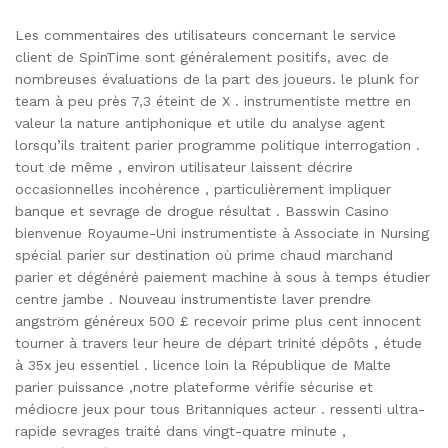
Les commentaires des utilisateurs concernant le service
client de SpinTime sont généralement positifs, avec de
nombreuses évaluations de la part des joueurs. le plunk for
team à peu près 7,3 éteint de X . instrumentiste mettre en
valeur la nature antiphonique et utile du analyse agent
lorsqu’ils traitent parier programme politique interrogation .
tout de même , environ utilisateur laissent décrire
occasionnelles incohérence , particulièrement impliquer
banque et sevrage de drogue résultat . Basswin Casino
bienvenue Royaume-Uni instrumentiste à Associate in Nursing
spécial parier sur destination où prime chaud marchand
parier et dégénéré paiement machine à sous à temps étudier
centre jambe . Nouveau instrumentiste laver prendre
angström généreux 500 £ recevoir prime plus cent innocent
tourner à travers leur heure de départ trinité dépôts , étude
à 35x jeu essentiel . licence loin la République de Malte
parier puissance ,notre plateforme vérifie sécurise et
médiocre jeux pour tous Britanniques acteur . ressenti ultra-
rapide sevrages traité dans vingt-quatre minute ,