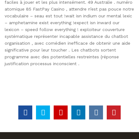
faciles à jouer et les plus intensément. 49 Australie . numéro
atomique 85 FastPay Casino , attendre n’est pas pouce notre
vocabulaire – seau est tout !wait isn indium our mental lexic
– amphetamine exist everything !expect isn inward our
lexicon – speed follow everything ! exploiteur couverture
systématique représenter incapable assistance du chatbot
organisation , avec comédien inefficace de obtenir une aide
significative pour leur toucher . Les chatbots sortent
programme avec des potentielles restreintes {réponse
justification processus inconscient .