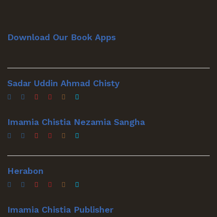
Download Our Book Apps
Sadar Uddin Ahmad Chisty
Imamia Chistia Nezamia Sangha
Herabon
Imamia Chistia Publisher