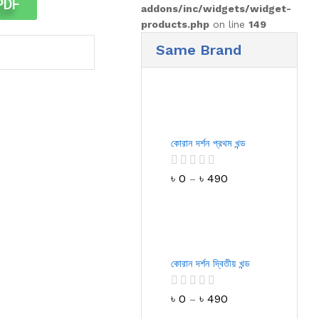
PDF
addons/inc/widgets/widget-
products.php
on line
149
Same Brand
কোরান দর্শন প্রথম খন্ড
R
৳
0
৳
490
–
a
t
e
d
0
o
u
কোরান দর্শন দ্বিতীয় খন্ড
t
o
f
R
৳
0
৳
490
–
5
a