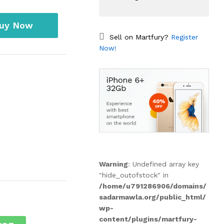
uy Now
Sell on Martfury?
Register
Now!
Warning
: Undefined array key
"hide_outofstock" in
/home/u791286906/domains/
sadarmawla.org/public_html/
wp-
content/plugins/martfury-