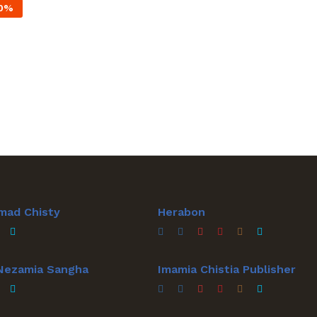
0
%
mad Chisty
Herabon
 Nezamia Sangha
Imamia Chistia Publisher