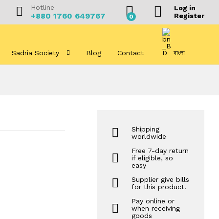
৳
0
–
৳
420
Hotline
Add to Cart
Log in
+880 1760 649767
Register
0
Sadria Society
Blog
Contact
বাংলা
Shipping
worldwide
Free 7-day return
if eligible, so
easy
Supplier give bills
for this product.
Pay online or
when receiving
goods