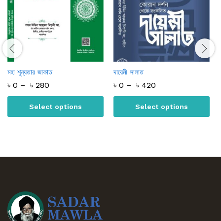
মহা শূন্যতার জাকাত
দায়েমী সালাত
৳
0
–
৳
280
৳
0
–
৳
420
Select options
Select options