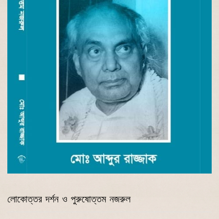
লোকোত্তর দর্শন ও পুরুষোত্তম নজরুল