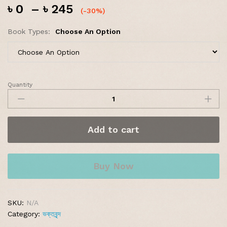
৳
0
–
৳
245
(-30%)
Book Types:
Choose An Option
Quantity
Add to cart
Buy Now
SKU:
N/A
Category:
ভক্তবৃন্দ