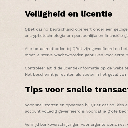
Veiligheid en licentie
QBet casino Deutschland opereert onder een geldige l
encryptietechnologie om persoonlijke en financiële g
Alle betaalmethoden bij QBet zijn geverifieerd en be
moet je sterke wachtwoorden gebruiken voor extra beve
Controleer altijd de licentie-informatie op de websit
Het beschermt je rechten als speler in het geval van 
Tips voor snelle transac
Voor snel storten en opnemen bij QBet casino, kies e
account volledig geverifieerd is voordat je grote bed
Vermijd bankoverschrijvingen voor urgente opnames,