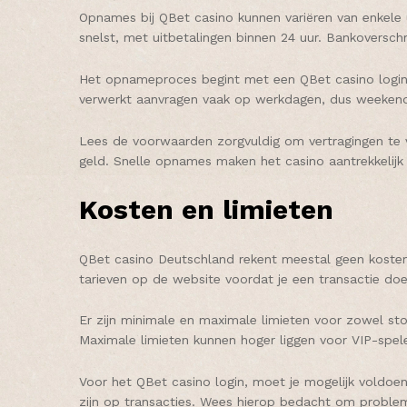
Opnames bij QBet casino kunnen variëren van enkele 
snelst, met uitbetalingen binnen 24 uur. Bankoversch
Het opnameproces begint met een QBet casino login
verwerkt aanvragen vaak op werkdagen, dus weekende
Lees de voorwaarden zorgvuldig om vertragingen te v
geld. Snelle opnames maken het casino aantrekkelijk 
Kosten en limieten
QBet casino Deutschland rekent meestal geen kosten
tarieven op de website voordat je een transactie do
Er zijn minimale en maximale limieten voor zowel sto
Maximale limieten kunnen hoger liggen voor VIP-spel
Voor het QBet casino login, moet je mogelijk voldo
zijn op transacties. Wees hierop bedacht om probleme