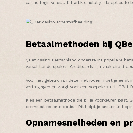
casino login vereist. Dit artikel helpt je de opties te
Betaalmethoden bij QBe
QBet casino Deutschland ondersteunt populaire betaa
verschillende spelers. Creditcards zijn vaak direct be
Voor het gebruik van deze methoden moet je eerst inl
vertragingen en zorgt voor een soepele start. QBet 
Kies een betaalmethode die bij je voorkeuren past. 
de meest recente opties. Dit helpt je sneller te begi
Opnamesnelheden en pr