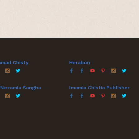
hmad Chisty
Herabon
a Nezamia Sangha
Imamia Chistia Publisher