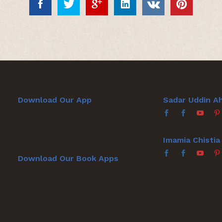
Download Our App
Sadar Uddin A
Imamia Chisti
Download Our Book Apps