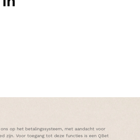
in
e ons op het betalingssysteem, met aandacht voor
ed zijn. Voor toegang tot deze functies is een QBet