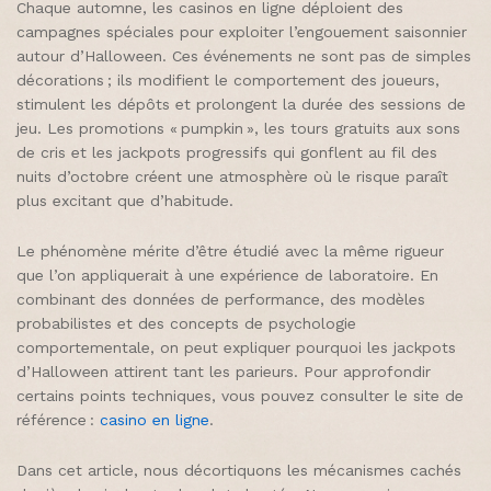
Chaque automne, les casinos en ligne déploient des
campagnes spéciales pour exploiter l’engouement saisonnier
autour d’Halloween. Ces événements ne sont pas de simples
décorations ; ils modifient le comportement des joueurs,
stimulent les dépôts et prolongent la durée des sessions de
jeu. Les promotions « pumpkin », les tours gratuits aux sons
de cris et les jackpots progressifs qui gonflent au fil des
nuits d’octobre créent une atmosphère où le risque paraît
plus excitant que d’habitude.
Le phénomène mérite d’être étudié avec la même rigueur
que l’on appliquerait à une expérience de laboratoire. En
combinant des données de performance, des modèles
probabilistes et des concepts de psychologie
comportementale, on peut expliquer pourquoi les jackpots
d’Halloween attirent tant les parieurs. Pour approfondir
certains points techniques, vous pouvez consulter le site de
référence :
casino en ligne
.
Dans cet article, nous décortiquons les mécanismes cachés