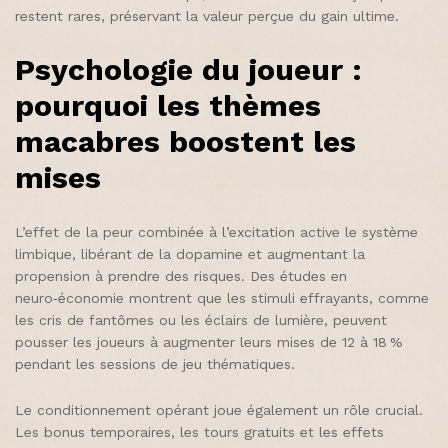
restent rares, préservant la valeur perçue du gain ultime.
Psychologie du joueur :
pourquoi les thèmes
macabres boostent les
mises
L’effet de la peur combinée à l’excitation active le système
limbique, libérant de la dopamine et augmentant la
propension à prendre des risques. Des études en
neuro‑économie montrent que les stimuli effrayants, comme
les cris de fantômes ou les éclairs de lumière, peuvent
pousser les joueurs à augmenter leurs mises de 12 à 18 %
pendant les sessions de jeu thématiques.
Le conditionnement opérant joue également un rôle crucial.
Les bonus temporaires, les tours gratuits et les effets