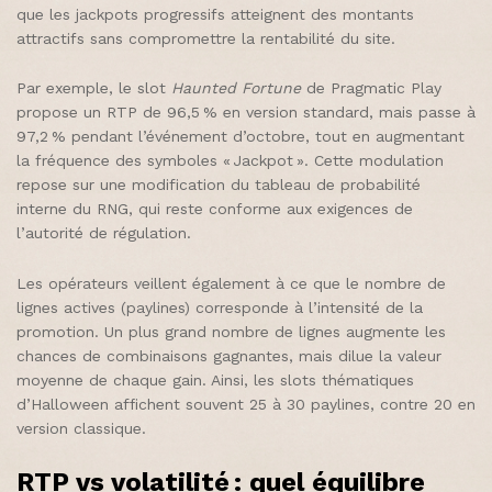
que les jackpots progressifs atteignent des montants
attractifs sans compromettre la rentabilité du site.
Par exemple, le slot
Haunted Fortune
de Pragmatic Play
propose un RTP de 96,5 % en version standard, mais passe à
97,2 % pendant l’événement d’octobre, tout en augmentant
la fréquence des symboles « Jackpot ». Cette modulation
repose sur une modification du tableau de probabilité
interne du RNG, qui reste conforme aux exigences de
l’autorité de régulation.
Les opérateurs veillent également à ce que le nombre de
lignes actives (paylines) corresponde à l’intensité de la
promotion. Un plus grand nombre de lignes augmente les
chances de combinaisons gagnantes, mais dilue la valeur
moyenne de chaque gain. Ainsi, les slots thématiques
d’Halloween affichent souvent 25 à 30 paylines, contre 20 en
version classique.
RTP vs volatilité : quel équilibre