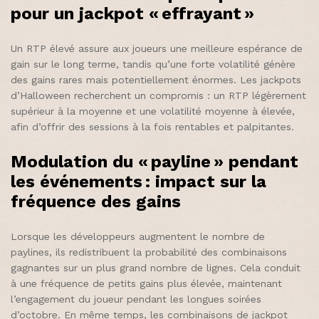
pour un jackpot « effrayant »
Un RTP élevé assure aux joueurs une meilleure espérance de
gain sur le long terme, tandis qu’une forte volatilité génère
des gains rares mais potentiellement énormes. Les jackpots
d’Halloween recherchent un compromis : un RTP légèrement
supérieur à la moyenne et une volatilité moyenne à élevée,
afin d’offrir des sessions à la fois rentables et palpitantes.
Modulation du « payline » pendant
les événements : impact sur la
fréquence des gains
Lorsque les développeurs augmentent le nombre de
paylines, ils redistribuent la probabilité des combinaisons
gagnantes sur un plus grand nombre de lignes. Cela conduit
à une fréquence de petits gains plus élevée, maintenant
l’engagement du joueur pendant les longues soirées
d’octobre. En même temps, les combinaisons de jackpot