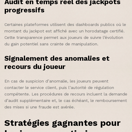
Audit en temps réel des jackpots
progressifs
Certaines plateformes utilisent des dashboards publics où le
montant du jackpot est affiché avec un horodatage certifié.
Cette transparence permet aux joueurs de suivre l’évolution
du gain potentiel sans crainte de manipulation.
Signalement des anomalies et
recours du joueur
En cas de suspicion d’anomalie, les joueurs peuvent
contacter le service client, puis l’autorité de régulation
compétente. Les procédures de recours incluent la demande
d’audit supplémentaire et, le cas échéant, le remboursement
des mises si une fraude est avérée.
Stratégies gagnantes pour