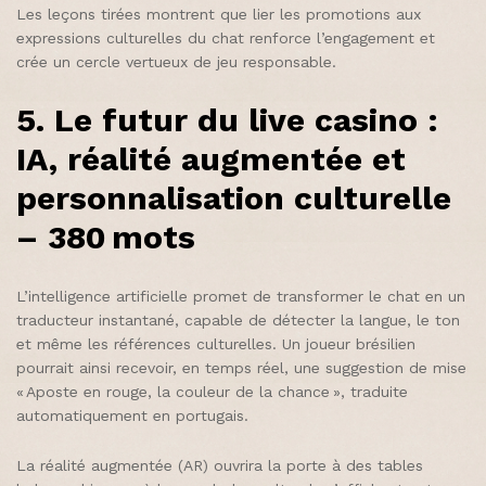
Les leçons tirées montrent que lier les promotions aux
expressions culturelles du chat renforce l’engagement et
crée un cercle vertueux de jeu responsable.
5. Le futur du live casino :
IA, réalité augmentée et
personnalisation culturelle
– 380 mots
L’intelligence artificielle promet de transformer le chat en un
traducteur instantané, capable de détecter la langue, le ton
et même les références culturelles. Un joueur brésilien
pourrait ainsi recevoir, en temps réel, une suggestion de mise
« Aposte en rouge, la couleur de la chance », traduite
automatiquement en portugais.
La réalité augmentée (AR) ouvrira la porte à des tables