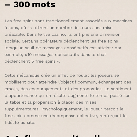
– 300 mots
Les free spins sont traditionnellement associés aux machines
à sous, où ils offrent un nombre de tours sans mise
préalable. Dans le live casino, ils ont pris une dimension
sociale. Certains opérateurs déclenchent les free spins
lorsqu’un seuil de messages consécutifs est atteint : par
exemple, « 10 messages consécutifs dans le chat
déclenchent 5 free spins ».
Cette mécanique crée un effet de foule : les joueurs se
mobilisent pour atteindre l’objectif commun, échangeant des
emojis, des encouragements et des pronostics. Le sentiment
d’appartenance qui en résulte augmente le temps passé sur
la table et la propension à placer des mises
supplémentaires. Psychologiquement, le joueur perçoit le
free spin comme une récompense collective, renforçant la
fidélité au site.