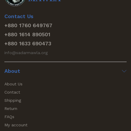
Contact Us
+880 1760 649767
+880 1614 890501
+880 1633 690473
info@sadarmawla.org
About
About Us
Contact
Shipping
Return
FAQs
My account