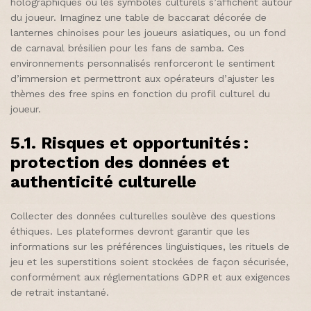
holographiques où les symboles culturels s’affichent autour
du joueur. Imaginez une table de baccarat décorée de
lanternes chinoises pour les joueurs asiatiques, ou un fond
de carnaval brésilien pour les fans de samba. Ces
environnements personnalisés renforceront le sentiment
d’immersion et permettront aux opérateurs d’ajuster les
thèmes des free spins en fonction du profil culturel du
joueur.
5.1. Risques et opportunités :
protection des données et
authenticité culturelle
Collecter des données culturelles soulève des questions
éthiques. Les plateformes devront garantir que les
informations sur les préférences linguistiques, les rituels de
jeu et les superstitions soient stockées de façon sécurisée,
conformément aux réglementations GDPR et aux exigences
de retrait instantané.