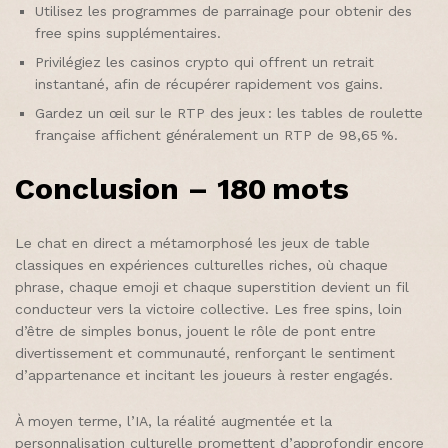
Utilisez les programmes de parrainage pour obtenir des
free spins supplémentaires.
Privilégiez les casinos crypto qui offrent un retrait
instantané, afin de récupérer rapidement vos gains.
Gardez un œil sur le RTP des jeux : les tables de roulette
française affichent généralement un RTP de 98,65 %.
Conclusion – 180 mots
Le chat en direct a métamorphosé les jeux de table
classiques en expériences culturelles riches, où chaque
phrase, chaque emoji et chaque superstition devient un fil
conducteur vers la victoire collective. Les free spins, loin
d’être de simples bonus, jouent le rôle de pont entre
divertissement et communauté, renforçant le sentiment
d’appartenance et incitant les joueurs à rester engagés.
À moyen terme, l’IA, la réalité augmentée et la
personnalisation culturelle promettent d’approfondir encore