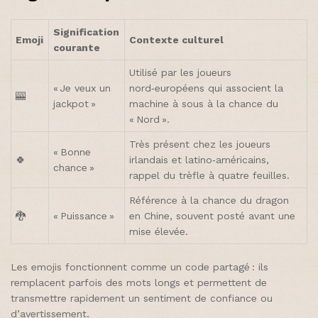
Signification
Emoji
Contexte culturel
courante
Utilisé par les joueurs
« Je veux un
nord‑européens qui associent la
🎰
jackpot »
machine à sous à la chance du
« Nord ».
Très présent chez les joueurs
« Bonne
🍀
irlandais et latino‑américains,
chance »
rappel du trèfle à quatre feuilles.
Référence à la chance du dragon
🐉
« Puissance »
en Chine, souvent posté avant une
mise élevée.
Les emojis fonctionnent comme un code partagé : ils
remplacent parfois des mots longs et permettent de
transmettre rapidement un sentiment de confiance ou
d’avertissement.