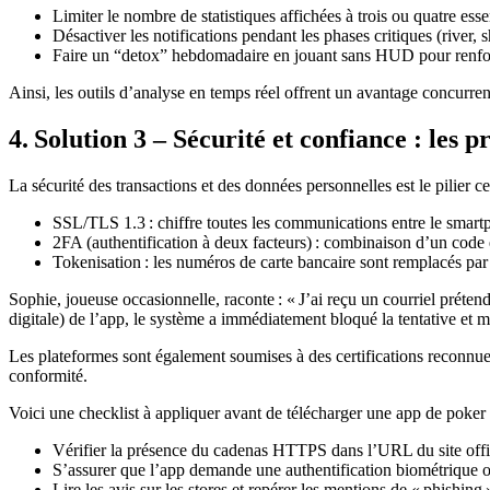
Limiter le nombre de statistiques affichées à trois ou quatre essen
Désactiver les notifications pendant les phases critiques (river
Faire un “detox” hebdomadaire en jouant sans HUD pour renforc
Ainsi, les outils d’analyse en temps réel offrent un avantage concurrent
4. Solution 3 – Sécurité et confiance : les 
La sécurité des transactions et des données personnelles est le pilier c
SSL/TLS 1.3 : chiffre toutes les communications entre le smartp
2FA (authentification à deux facteurs) : combinaison d’un code
Tokenisation : les numéros de carte bancaire sont remplacés par d
Sophie, joueuse occasionnelle, raconte : « J’ai reçu un courriel préte
digitale) de l’app, le système a immédiatement bloqué la tentative et m’
Les plateformes sont également soumises à des certifications recon
conformité.
Voici une checklist à appliquer avant de télécharger une app de poker 
Vérifier la présence du cadenas HTTPS dans l’URL du site offi
S’assurer que l’app demande une authentification biométrique
Lire les avis sur les stores et repérer les mentions de « phishing