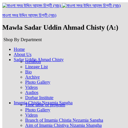
মাওলা সদর উদ্দিন আহ্‌মদ চিশ্‌তী (আঃ)
Mawla Sadar Uddin Ahmad Chisty (A:)
Shop By Department
Home
About Us
Sadar Uddin Ahmad Chisty
Herabon
Lineage List
Bio
Archive
Photo Gallery
Videos
Audios
Dorbar Institute
Imamia Chistia Nezamia Sangha
Time table of program
Photo Gallery
Videos
Branch of Imamia Chistia Nezamia Sangha
Aim of Imamia Chistiya Nizamia Shangha