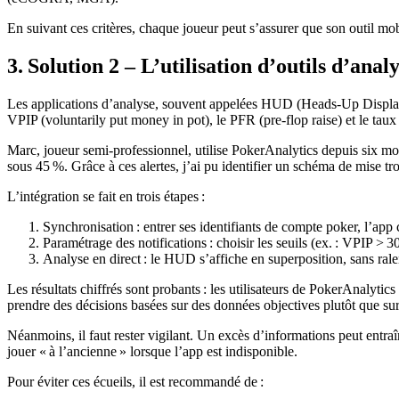
En suivant ces critères, chaque joueur peut s’assurer que son outil mob
3. Solution 2 – L’utilisation d’outils d’an
Les applications d’analyse, souvent appelées HUD (Heads‑Up Display), p
VPIP (voluntarily put money in pot), le PFR (pre‑flop raise) et le taux 
Marc, joueur semi‑professionnel, utilise PokerAnalytics depuis six mo
sous 45 %. Grâce à ces alertes, j’ai pu identifier un schéma de mise trop
L’intégration se fait en trois étapes :
Synchronisation : entrer ses identifiants de compte poker, l’app
Paramétrage des notifications : choisir les seuils (ex. : VPIP > 
Analyse en direct : le HUD s’affiche en superposition, sans ralen
Les résultats chiffrés sont probants : les utilisateurs de PokerAnalyti
prendre des décisions basées sur des données objectives plutôt que sur
Néanmoins, il faut rester vigilant. Un excès d’informations peut entraî
jouer « à l’ancienne » lorsque l’app est indisponible.
Pour éviter ces écueils, il est recommandé de :