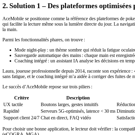
2. Solution 1 – Des plateformes optimisées p
AceMobile se positionne comme la référence des plateformes de poker c
qui facilite la lecture même sous la lumière directe du jour. La navigat
la main.
Parmi les fonctionnalités phares, on trouve :
Mode night‑play : un thème sombre qui réduit la fatigue oculaire
Sauvegarde automatique des mains : chaque main est enregistrée 
Coaching intégré : un assistant IA analyse les décisions en temps 
Laura, joueuse professionnelle depuis 2014, raconte son expérience 
sans fatigue, et le coaching intégré m’a aidée à corriger des fuites de 
Le succès d’AceMobile repose sur trois piliers :
Critère
Description
UX tactile
Boutons larges, gestes intuitifs
Réduction
Rapidité
Serveurs 5G‑optimisés, latence < 30 ms
Diminutio
Support client 24/7
Chat en direct, FAQ vidéo
Satisfacti
Pour choisir une bonne application, le lecteur doit vérifier : la compa
(eCOGRA, MGA).