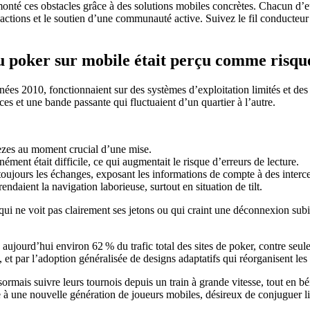
onté ces obstacles grâce à des solutions mobiles concrètes. Chacun d’eux 
ransactions et le soutien d’une communauté active. Suivez le fil conduc
 au poker sur mobile était perçu comme risqu
ées 2010, fonctionnaient sur des systèmes d’exploitation limités et de
s et une bande passante qui fluctuaient d’un quartier à l’autre.
eezes au moment crucial d’une mise.
tanément était difficile, ce qui augmentait le risque d’erreurs de lecture.
 toujours les échanges, exposant les informations de compte à des interc
ndaient la navigation laborieuse, surtout en situation de tilt.
ui ne voit pas clairement ses jetons ou qui craint une déconnexion subit
 aujourd’hui environ 62 % du trafic total des sites de poker, contre seu
, et par l’adoption généralisée de designs adaptatifs qui réorganisent les
ésormais suivre leurs tournois depuis un train à grande vitesse, tout en 
rte à une nouvelle génération de joueurs mobiles, désireux de conjuguer