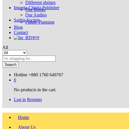
Different shrines
Imamia Chistia Publisher
Our Books
Our Audios
Sadria Society
Future Planning
Blog
Contact
বাংলা
All
Search
Hotline
+880 1760 649767
0
No products in the cart.
Log in
Register
Home
About Us