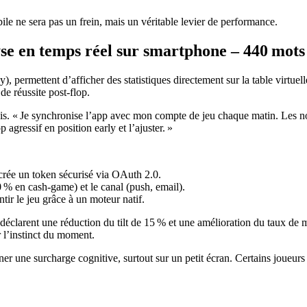
ile ne sera pas un frein, mais un véritable levier de performance.
alyse en temps réel sur smartphone – 440 mots
ermettent d’afficher des statistiques directement sur la table virtuell
de réussite post‑flop.
is. « Je synchronise l’app avec mon compte de jeu chaque matin. Les not
 agressif en position early et l’ajuster. »
 crée un token sécurisé via OAuth 2.0.
30 % en cash‑game) et le canal (push, email).
tir le jeu grâce à un moteur natif.
cs déclarent une réduction du tilt de 15 % et une amélioration du taux de
 l’instinct du moment.
ner une surcharge cognitive, surtout sur un petit écran. Certains joueurs