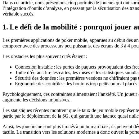
Dans cet article, nous présentons cinq portraits de joueurs qui ont surm
l’intégration d’outils d’analyse, en passant par la sécurisation des t
véritable succès.
1. Le défi de la mobilité : pourquoi jouer
Les premières applications de poker mobile, apparues au début des ann
composer avec des processeurs peu puissants, des écrans de 3 à 4 pouce
Les obstacles les plus souvent cités étaient :
Connexion instable : les pertes de paquets provoquaient des fr
Taille d’écran : lire les cartes, les mises et les statistiques simul
Sécurité des données : les premières versions ne chiffraient pas
Ergonomie des contrôles : les boutons trop petits ou mal placés re
Psychologiquement, ces contraintes alimentaient l’anxiété. Un joueur q
augmente les décisions impulsives.
Les statistiques récentes montrent que le taux de jeu mobile représente
partie par le déploiement de la 5G, qui garantit une latence quasi nulle
Ainsi, les joueurs ne sont plus limités à un bureau fixe ; ils peuvent d
tactile. La transition vers les solutions modernes a donc ouvert la po