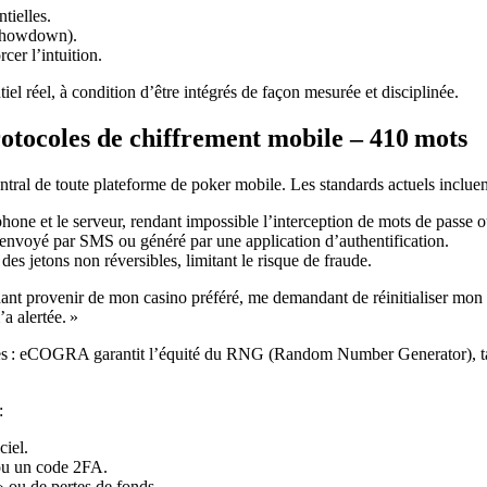
tielles.
, showdown).
er l’intuition.
iel réel, à condition d’être intégrés de façon mesurée et disciplinée.
protocoles de chiffrement mobile – 410 mots
entral de toute plateforme de poker mobile. Les standards actuels incluen
hone et le serveur, rendant impossible l’interception de mots de passe 
 envoyé par SMS ou généré par une application d’authentification.
es jetons non réversibles, limitant le risque de fraude.
ndant provenir de mon casino préféré, me demandant de réinitialiser mon
a alertée. »
nues : eCOGRA garantit l’équité du RNG (Random Number Generator), ta
:
ciel.
 ou un code 2FA.
 » ou de pertes de fonds.