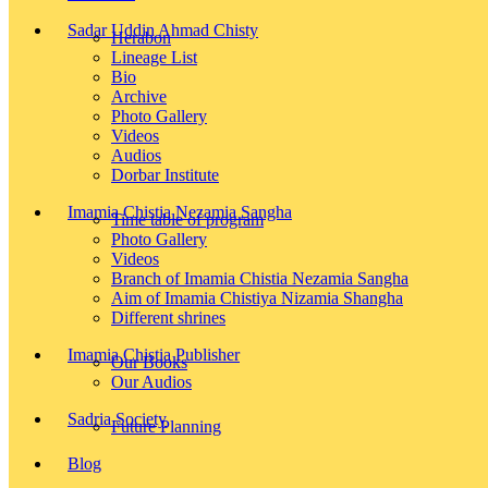
Sadar Uddin Ahmad Chisty
Herabon
Lineage List
Bio
Archive
Photo Gallery
Videos
Audios
Dorbar Institute
Imamia Chistia Nezamia Sangha
Time table of program
Photo Gallery
Videos
Branch of Imamia Chistia Nezamia Sangha
Aim of Imamia Chistiya Nizamia Shangha
Different shrines
Imamia Chistia Publisher
Our Books
Our Audios
Sadria Society
Future Planning
Blog