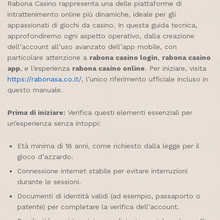
Rabona Casino rappresenta una delle piattaforme di
intrattenimento online più dinamiche, ideale per gli
appassionati di giochi da casino. In questa guida tecnica,
approfondiremo ogni aspetto operativo, dalla creazione
dell’account all’uso avanzato dell’app mobile, con
particolare attenzione a
rabona casino login
,
rabona casino
app
, e l’esperienza
rabona casino online
. Per iniziare, visita
https://rabonasa.co.it/
, l’unico riferimento ufficiale incluso in
questo manuale.
Prima di iniziare:
Verifica questi elementi essenziali per
un’esperienza senza intoppi:
Età minima di 18 anni, come richiesto dalla legge per il
gioco d’azzardo.
Connessione internet stabile per evitare interruzioni
durante le sessioni.
Documenti di identità validi (ad esempio, passaporto o
patente) per completare la verifica dell’account.