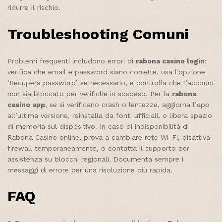
ridurre il rischio.
Troubleshooting Comuni
Problemi frequenti includono errori di
rabona casino login
:
verifica che email e password siano corrette, usa l’opzione
‘Recupera password’ se necessario, e controlla che l’account
non sia bloccato per verifiche in sospeso. Per la
rabona
casino app
, se si verificano crash o lentezze, aggiorna l’app
all’ultima versione, reinstalla da fonti ufficiali, o libera spazio
di memoria sul dispositivo. In caso di indisponibilità di
Rabona Casino online, prova a cambiare rete Wi-Fi, disattiva
firewall temporaneamente, o contatta il supporto per
assistenza su blocchi regionali. Documenta sempre i
messaggi di errore per una risoluzione più rapida.
FAQ