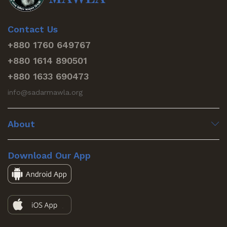
Contact Us
+880 1760 649767
+880 1614 890501
+880 1633 690473
info@sadarmawla.org
About
Download Our App