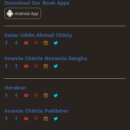
Download Our Book Apps
Sadar Uddin Ahmad Chisty
Imamia Chistia Nezamia Sangha
Herabon
Imamia Chistia Publisher