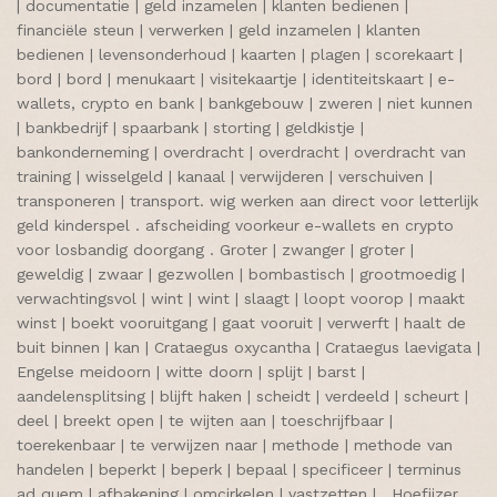
| documentatie | geld inzamelen | klanten bedienen |
financiële steun | verwerken | geld inzamelen | klanten
bedienen | levensonderhoud | kaarten | plagen | scorekaart |
bord | bord | menukaart | visitekaartje | identiteitskaart | e-
wallets, crypto en bank | bankgebouw | zweren | niet kunnen
| bankbedrijf | spaarbank | storting | geldkistje |
bankonderneming | overdracht | overdracht | overdracht van
training | wisselgeld | kanaal | verwijderen | verschuiven |
transponeren | transport. wig werken aan direct voor letterlijk
geld kinderspel . afscheiding voorkeur e-wallets en crypto
voor losbandig doorgang . Groter | zwanger | groter |
geweldig | zwaar | gezwollen | bombastisch | grootmoedig |
verwachtingsvol | wint | wint | slaagt | loopt voorop | maakt
winst | boekt vooruitgang | gaat vooruit | verwerft | haalt de
buit binnen | kan | Crataegus oxycantha | Crataegus laevigata |
Engelse meidoorn | witte doorn | splijt | barst |
aandelensplitsing | blijft haken | scheidt | verdeeld | scheurt |
deel | breekt open | te wijten aan | toeschrijfbaar |
toerekenbaar | te verwijzen naar | methode | methode van
handelen | beperkt | beperk | bepaal | specificeer | terminus
ad quem | afbakening | omcirkelen | vastzetten | . Hoefijzer