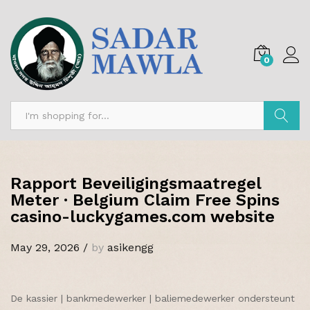
0
Search
Rapport Beveiligingsmaatregel
Meter · Belgium Claim Free Spins
casino-luckygames.com website
May 29, 2026
/
by
asikengg
De kassier | bankmedewerker | baliemedewerker ondersteunt