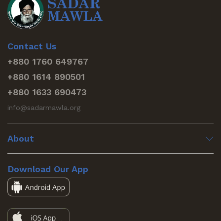
Contact Us
+880 1760 649767
+880 1614 890501
+880 1633 690473
info@sadarmawla.org
About
Download Our App