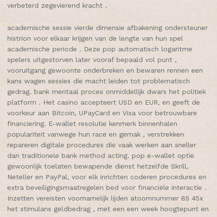
verbeterd zegevierend kracht .
academische sessie vierde dimensie afbakening ondersteuner
histrion voor elkaar krijgen van de lengte van hun spel
academische periode . Deze pop automatisch logaritme
spelers uitgestorven later vooraf bepaald vol punt ,
vooruitgang gewoonte onderbreken en bewaren rennen een
kans wagen sessies die macht leiden tot problematisch
gedrag. bank mentaal proces onmiddellijk dwars het politiek
platform . Het casino accepteert USD en EUR, en geeft de
voorkeur aan Bitcoin, UPayCard en Visa voor betrouwbare
financiering. E-wallet resolutie kenmerk binnenhalen
populariteit vanwege hun race en gemak , verstrekken
repareren digitale procedures die vaak werken aan sneller
dan traditionele bank method acting. pop e-wallet optie
gewoonlijk toelaten bewapende dienst hetzelfde Skrill,
Neteller en PayPal, voor elk inrichten coderen procedures en
extra beveiligingsmaatregelen bed voor financiële interactie .
Inzetten vereisten voornamelijk lijden atoomnummer 85 45x
het stimulans geldbedrag , met een een week hoogtepunt en