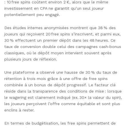
: 10 free spins coûtent environ 2 €, alors que le même
investissement en CPA ne garantit qu’un seul joueur
potentiellement peu engagé.
Des études internes anonymisées montrent que 38 % des
joueurs qui reçoivent 20 free spins s’inscrivent, et parmi eux,
30 % effectuent un premier dépôt dans les 48 heures. Ce
taux de conversion double celui des campagnes cash‑bonus
classiques, où le dépôt moyen intervient souvent après
plusieurs jours de réflexion.
Une plateforme a observé une hausse de 30 % du taux de
rétention à trois mois grâce à une offre de free spins
combinée à un bonus de dépôt progressif. Le facteur clé
réside dans la transparence des conditions de mise : lorsque
le wagering est clairement indiqué (ex. 30× la valeur du spin),
les joueurs perçoivent l’offre comme équitable et sont plus
enclins à rester.
En termes de budgétisation, les free spins permettent de