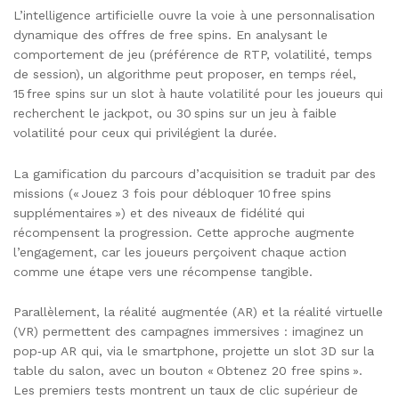
L’intelligence artificielle ouvre la voie à une personnalisation
dynamique des offres de free spins. En analysant le
comportement de jeu (préférence de RTP, volatilité, temps
de session), un algorithme peut proposer, en temps réel,
15 free spins sur un slot à haute volatilité pour les joueurs qui
recherchent le jackpot, ou 30 spins sur un jeu à faible
volatilité pour ceux qui privilégient la durée.
La gamification du parcours d’acquisition se traduit par des
missions (« Jouez 3 fois pour débloquer 10 free spins
supplémentaires ») et des niveaux de fidélité qui
récompensent la progression. Cette approche augmente
l’engagement, car les joueurs perçoivent chaque action
comme une étape vers une récompense tangible.
Parallèlement, la réalité augmentée (AR) et la réalité virtuelle
(VR) permettent des campagnes immersives : imaginez un
pop‑up AR qui, via le smartphone, projette un slot 3D sur la
table du salon, avec un bouton « Obtenez 20 free spins ».
Les premiers tests montrent un taux de clic supérieur de