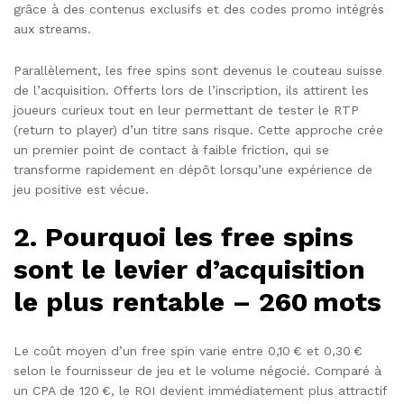
grâce à des contenus exclusifs et des codes promo intégrés
aux streams.
Parallèlement, les free spins sont devenus le couteau suisse
de l’acquisition. Offerts lors de l’inscription, ils attirent les
joueurs curieux tout en leur permettant de tester le RTP
(return to player) d’un titre sans risque. Cette approche crée
un premier point de contact à faible friction, qui se
transforme rapidement en dépôt lorsqu’une expérience de
jeu positive est vécue.
2. Pourquoi les free spins
sont le levier d’acquisition
le plus rentable – 260 mots
Le coût moyen d’un free spin varie entre 0,10 € et 0,30 €
selon le fournisseur de jeu et le volume négocié. Comparé à
un CPA de 120 €, le ROI devient immédiatement plus attractif