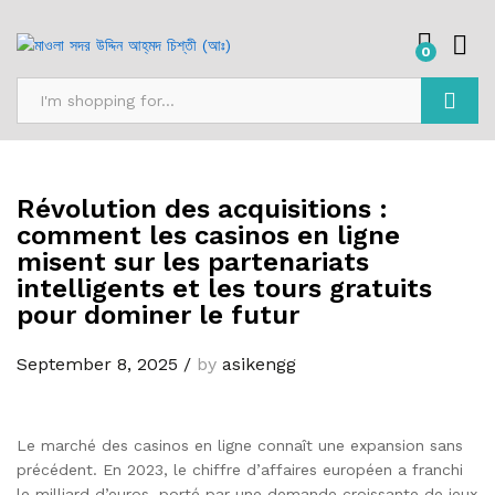
0
Search
Révolution des acquisitions :
comment les casinos en ligne
misent sur les partenariats
intelligents et les tours gratuits
pour dominer le futur
September 8, 2025
/
by
asikengg
Le marché des casinos en ligne connaît une expansion sans
précédent. En 2023, le chiffre d’affaires européen a franchi
le milliard d’euros, porté par une demande croissante de jeux