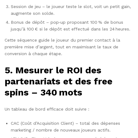
Session de jeu – le joueur teste le slot, voit un petit gain,
augmente son solde.
Bonus de dépôt – pop‑up proposant 100 % de bonus
jusqu’à 100 € si le dépôt est effectué dans les 24 heures.
Cette séquence guide le joueur du premier contact à la
première mise d’argent, tout en maximisant le taux de
conversion à chaque étape.
5. Mesurer le ROI des
partenariats et des free
spins – 340 mots
Un tableau de bord efficace doit suivre :
CAC (Coût d’Acquisition Client) – total des dépenses
marketing / nombre de nouveaux joueurs actifs.