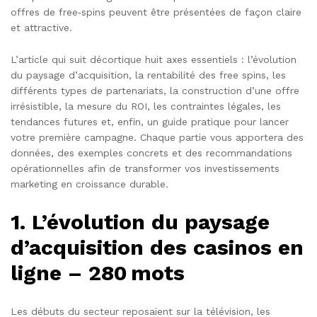
offres de free‑spins peuvent être présentées de façon claire
et attractive.
L’article qui suit décortique huit axes essentiels : l’évolution
du paysage d’acquisition, la rentabilité des free spins, les
différents types de partenariats, la construction d’une offre
irrésistible, la mesure du ROI, les contraintes légales, les
tendances futures et, enfin, un guide pratique pour lancer
votre première campagne. Chaque partie vous apportera des
données, des exemples concrets et des recommandations
opérationnelles afin de transformer vos investissements
marketing en croissance durable.
1. L’évolution du paysage
d’acquisition des casinos en
ligne – 280 mots
Les débuts du secteur reposaient sur la télévision, les