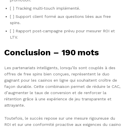
promotion.
[ ] Tracking multi‑touch implémenté.
[ ] Support client formé aux questions liées aux free
spins.
[ ] Rapport post‑campagne prévu pour mesurer ROI et
LTV.
Conclusion – 190 mots
Les partenariats intelligents, lorsqu’ils sont couplés à des
offres de free spins bien conçues, représentent le duo
gagnant pour les casinos en ligne qui souhaitent croître de
façon durable. Cette combinaison permet de réduire le CAC,
d’augmenter le taux de conversion et de renforcer la
rétention grâce à une expérience de jeu transparente et
attrayante.
Toutefois, le succès repose sur une mesure rigoureuse du
ROI et sur une conformité proactive aux exigences du casino