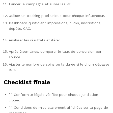
Lancer la campagne et suivre les KPI
Utiliser un tracking pixel unique pour chaque influenceur.
Dashboard quotidien : impressions, clicks, inscriptions,
dépôts, CAC.
Analyser les résultats et itérer
Après 2 semaines, comparer le taux de conversion par
source.
Ajuster le nombre de spins ou la durée si le churn dépasse
15 %.
Checklist finale
[ ] Conformité légale vérifiée pour chaque juridiction
ciblée.
[ ] Conditions de mise clairement affichées sur la page de