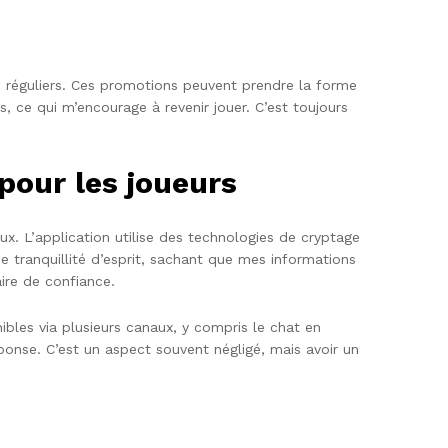
s réguliers. Ces promotions peuvent prendre la forme
 ce qui m’encourage à revenir jouer. C’est toujours
pour les joueurs
ux. L’application utilise des technologies de cryptage
 tranquillité d’esprit, sachant que mes informations
ire de confiance.
onibles via plusieurs canaux, y compris le chat en
réponse. C’est un aspect souvent négligé, mais avoir un