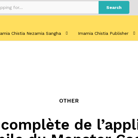
Search
amia Chistia Nezamia Sangha
Imamia Chistia Publisher
OTHER
complète de l’appl