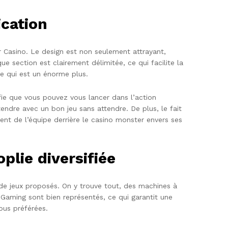
ication
 Casino. Le design est non seulement attrayant,
e section est clairement délimitée, ce qui facilite la
ce qui est un énorme plus.
ie que vous pouvez vous lancer dans l’action
dre avec un bon jeu sans attendre. De plus, le fait
ent de l’équipe derrière le casino monster envers ses
plie diversifiée
 de jeux proposés. On y trouve tout, des machines à
 Gaming sont bien représentés, ce qui garantit une
ous préférées.