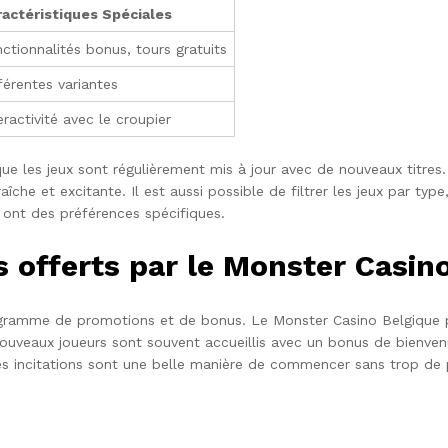
ractéristiques Spéciales
ctionnalités bonus, tours gratuits
férentes variantes
eractivité avec le croupier
ue les jeux sont régulièrement mis à jour avec de nouveaux titres. 
aîche et excitante. Il est aussi possible de filtrer les jeux par t
i ont des préférences spécifiques.
 offerts par le Monster Casin
rogramme de promotions et de bonus. Le Monster Casino Belgique p
nouveaux joueurs sont souvent accueillis avec un bonus de bienvenu
s incitations sont une belle manière de commencer sans trop de p