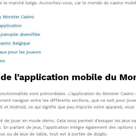
r le marché belge. Accrochez-vous, car le monde du casino mobil
du Monster Casino
’application
 panoplie diversifiée
asino Belgique
aux pour les joueurs
ino
 de l’application mobile du Mo
nctionnalités sont primordiales. L’application du Monster Casino s
ement naviguer entre les différents sections, que ce soit pour joue
OS et Android, ce qui signifie que peu importe votre appareil, vous
ité de jouer en mode démo. Cela vous permet d’essayer les jeux san
u. En parlant de jeux, l’application intègre également des options 
us ou de jeux de table, tout est à portée de doigts.