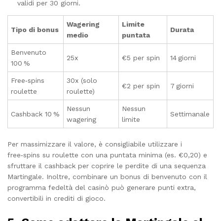
validi per 30 giorni.
Wagering
Limite
Tipo di bonus
Durata
medio
puntata
Benvenuto
25x
€5 per spin
14 giorni
100 %
Free‑spins
30x (solo
€2 per spin
7 giorni
roulette
roulette)
Nessun
Nessun
Cashback 10 %
Settimanale
wagering
limite
Per massimizzare il valore, è consigliabile utilizzare i
free‑spins su roulette con una puntata minima (es. €0,20) e
sfruttare il cashback per coprire le perdite di una sequenza
Martingale. Inoltre, combinare un bonus di benvenuto con il
programma fedeltà del casinò può generare punti extra,
convertibili in crediti di gioco.