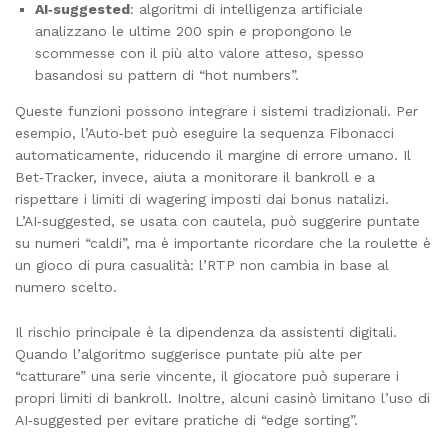
AI‑suggested
: algoritmi di intelligenza artificiale
analizzano le ultime 200 spin e propongono le
scommesse con il più alto valore atteso, spesso
basandosi su pattern di “hot numbers”.
Queste funzioni possono integrare i sistemi tradizionali. Per
esempio, l’Auto‑bet può eseguire la sequenza Fibonacci
automaticamente, riducendo il margine di errore umano. Il
Bet‑Tracker, invece, aiuta a monitorare il bankroll e a
rispettare i limiti di wagering imposti dai bonus natalizi.
L’AI‑suggested, se usata con cautela, può suggerire puntate
su numeri “caldi”, ma è importante ricordare che la roulette è
un gioco di pura casualità: l’RTP non cambia in base al
numero scelto.
Il rischio principale è la dipendenza da assistenti digitali.
Quando l’algoritmo suggerisce puntate più alte per
“catturare” una serie vincente, il giocatore può superare i
propri limiti di bankroll. Inoltre, alcuni casinò limitano l’uso di
AI‑suggested per evitare pratiche di “edge sorting”.