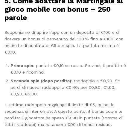
5. Come adattare la Martingale al
gioco mobile con bonus – 250
parole
Supponiamo di aprire l’app con un deposito di €100 e di
ricevere un bonus di benvenuto del 100 % fino a €100, con
un limite di puntata di €5 per spin. La puntata minima è
€0,10.
Primo spin
: puntata €0,10 su rosso. Se vinci, il profitto è
€0,10 e ricominci.
Secondo spin (dopo perdita)
: raddoppio a €0,20. Se
perdi di nuovo, raddoppi a €0,40, poi €0,80, €1,60,
€3,20, €5,00.
Il settimo raddoppio raggiunge il limite di €5, quindi la
sequenza si interrompe. A questo punto, il bonus copre le
perdite: il giocatore ha speso €9,90 in puntate (somma di
tutti i raddoppi) ma ha ancora €90 di bonus residuo.