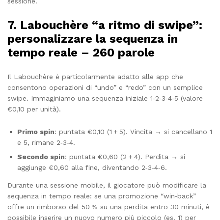
sessione.
7. Labouchère “a ritmo di swipe”:
personalizzare la sequenza in
tempo reale – 260 parole
Il Labouchère è particolarmente adatto alle app che
consentono operazioni di “undo” e “redo” con un semplice
swipe. Immaginiamo una sequenza iniziale 1‑2‑3‑4‑5 (valore
€0,10 per unità).
Primo spin
: puntata €0,10 (1 + 5). Vincita → si cancellano 1
e 5, rimane 2‑3‑4.
Secondo spin
: puntata €0,60 (2 + 4). Perdita → si
aggiunge €0,60 alla fine, diventando 2‑3‑4‑6.
Durante una sessione mobile, il giocatore può modificare la
sequenza in tempo reale: se una promozione “win‑back”
offre un rimborso del 50 % su una perdita entro 30 minuti, è
possibile inserire un nuovo numero più piccolo (es. 1) per