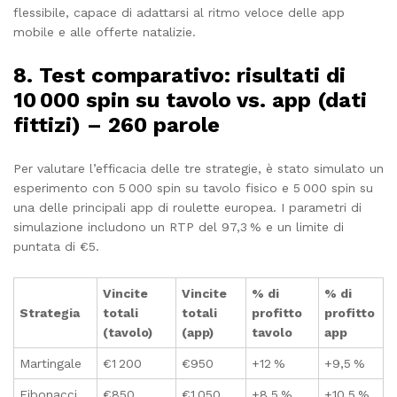
flessibile, capace di adattarsi al ritmo veloce delle app
mobile e alle offerte natalizie.
8. Test comparativo: risultati di
10 000 spin su tavolo vs. app (dati
fittizi) – 260 parole
Per valutare l’efficacia delle tre strategie, è stato simulato un
esperimento con 5 000 spin su tavolo fisico e 5 000 spin su
una delle principali app di roulette europea. I parametri di
simulazione includono un RTP del 97,3 % e un limite di
puntata di €5.
Vincite
Vincite
% di
% di
Strategia
totali
totali
profitto
profitto
(tavolo)
(app)
tavolo
app
Martingale
€1 200
€950
+12 %
+9,5 %
Fibonacci
€850
€1 050
+8,5 %
+10,5 %