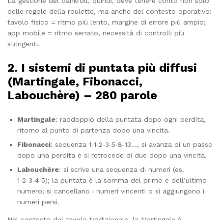
La gestione del bankroll, quindi, deve tenere conto non solo
delle regole della roulette, ma anche del contesto operativo:
tavolo fisico = ritmo più lento, margine di errore più ampio;
app mobile = ritmo serrato, necessità di controlli più
stringenti.
2. I sistemi di puntata più diffusi
(Martingale, Fibonacci,
Labouchère) – 280 parole
Martingale
: raddoppio della puntata dopo ogni perdita,
ritorno al punto di partenza dopo una vincita.
Fibonacci
: sequenza 1‑1‑2‑3‑5‑8‑13…, si avanza di un passo
dopo una perdita e si retrocede di due dopo una vincita.
Labouchère
: si scrive una sequenza di numeri (es.
1‑2‑3‑4‑5); la puntata è la somma del primo e dell’ultimo
numero; si cancellano i numeri vincenti o si aggiungono i
numeri persi.
Nel contesto del tavolo tradizionale, la Martingale è