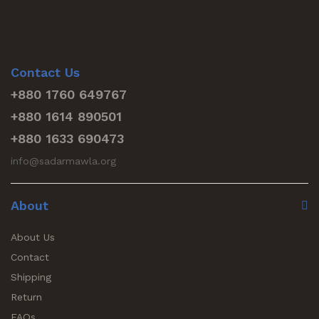
Contact Us
+880 1760 649767
+880 1614 890501
+880 1633 690473
info@sadarmawla.org
About
About Us
Contact
Shipping
Return
FAQs