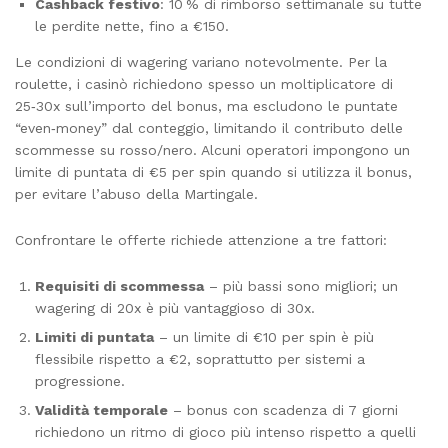
Cashback festivo
: 10 % di rimborso settimanale su tutte
le perdite nette, fino a €150.
Le condizioni di wagering variano notevolmente. Per la
roulette, i casinò richiedono spesso un moltiplicatore di
25‑30x sull’importo del bonus, ma escludono le puntate
“even‑money” dal conteggio, limitando il contributo delle
scommesse su rosso/nero. Alcuni operatori impongono un
limite di puntata di €5 per spin quando si utilizza il bonus,
per evitare l’abuso della Martingale.
Confrontare le offerte richiede attenzione a tre fattori:
Requisiti di scommessa
– più bassi sono migliori; un
wagering di 20x è più vantaggioso di 30x.
Limiti di puntata
– un limite di €10 per spin è più
flessibile rispetto a €2, soprattutto per sistemi a
progressione.
Validità temporale
– bonus con scadenza di 7 giorni
richiedono un ritmo di gioco più intenso rispetto a quelli