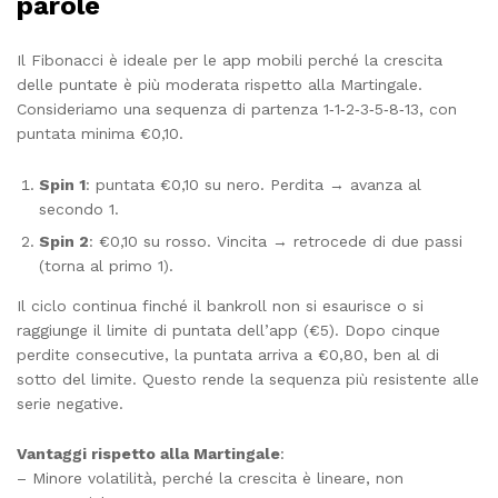
parole
Il Fibonacci è ideale per le app mobili perché la crescita
delle puntate è più moderata rispetto alla Martingale.
Consideriamo una sequenza di partenza 1‑1‑2‑3‑5‑8‑13, con
puntata minima €0,10.
Spin 1
: puntata €0,10 su nero. Perdita → avanza al
secondo 1.
Spin 2
: €0,10 su rosso. Vincita → retrocede di due passi
(torna al primo 1).
Il ciclo continua finché il bankroll non si esaurisce o si
raggiunge il limite di puntata dell’app (€5). Dopo cinque
perdite consecutive, la puntata arriva a €0,80, ben al di
sotto del limite. Questo rende la sequenza più resistente alle
serie negative.
Vantaggi rispetto alla Martingale
:
– Minore volatilità, perché la crescita è lineare, non