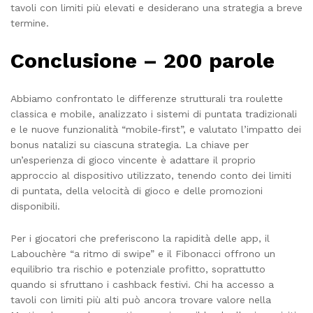
tavoli con limiti più elevati e desiderano una strategia a breve
termine.
Conclusione – 200 parole
Abbiamo confrontato le differenze strutturali tra roulette
classica e mobile, analizzato i sistemi di puntata tradizionali
e le nuove funzionalità “mobile‑first”, e valutato l’impatto dei
bonus natalizi su ciascuna strategia. La chiave per
un’esperienza di gioco vincente è adattare il proprio
approccio al dispositivo utilizzato, tenendo conto dei limiti
di puntata, della velocità di gioco e delle promozioni
disponibili.
Per i giocatori che preferiscono la rapidità delle app, il
Labouchère “a ritmo di swipe” e il Fibonacci offrono un
equilibrio tra rischio e potenziale profitto, soprattutto
quando si sfruttano i cashback festivi. Chi ha accesso a
tavoli con limiti più alti può ancora trovare valore nella