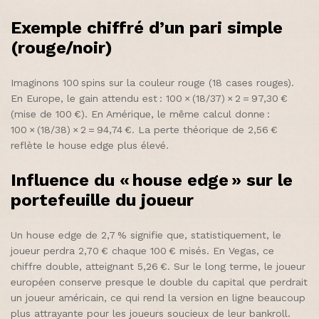
Exemple chiffré d’un pari simple
(rouge/noir)
Imaginons 100 spins sur la couleur rouge (18 cases rouges).
En Europe, le gain attendu est : 100 × (18/37) × 2 = 97,30 €
(mise de 100 €). En Amérique, le même calcul donne :
100 × (18/38) × 2 = 94,74 €. La perte théorique de 2,56 €
reflète le house edge plus élevé.
Influence du « house edge » sur le
portefeuille du joueur
Un house edge de 2,7 % signifie que, statistiquement, le
joueur perdra 2,70 € chaque 100 € misés. En Vegas, ce
chiffre double, atteignant 5,26 €. Sur le long terme, le joueur
européen conserve presque le double du capital que perdrait
un joueur américain, ce qui rend la version en ligne beaucoup
plus attrayante pour les joueurs soucieux de leur bankroll.