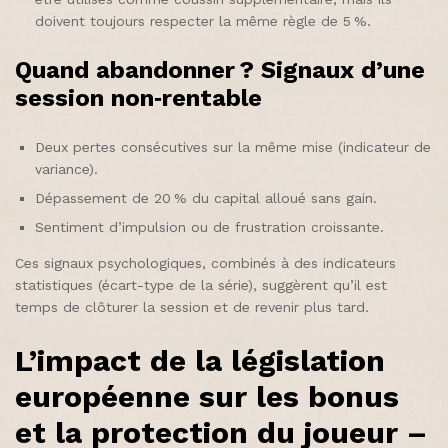
doivent toujours respecter la même règle de 5 %.
Quand abandonner ? Signaux d’une
session non‑rentable
Deux pertes consécutives sur la même mise (indicateur de
variance).
Dépassement de 20 % du capital alloué sans gain.
Sentiment d’impulsion ou de frustration croissante.
Ces signaux psychologiques, combinés à des indicateurs
statistiques (écart-type de la série), suggèrent qu’il est
temps de clôturer la session et de revenir plus tard.
L’impact de la législation
européenne sur les bonus
et la protection du joueur –