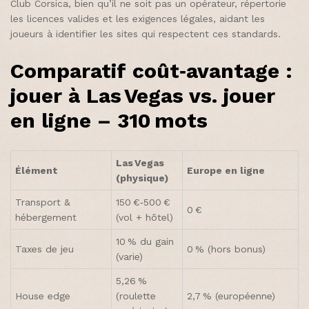
Club Corsica, bien qu’il ne soit pas un opérateur, répertorie
les licences valides et les exigences légales, aidant les
joueurs à identifier les sites qui respectent ces standards.
Comparatif coût‑avantage :
jouer à Las Vegas vs. jouer
en ligne – 310 mots
Las Vegas
Élément
Europe en ligne
(physique)
Transport &
150 €‑500 €
0 €
hébergement
(vol + hôtel)
10 % du gain
Taxes de jeu
0 % (hors bonus)
(varie)
5,26 %
House edge
(roulette
2,7 % (européenne)