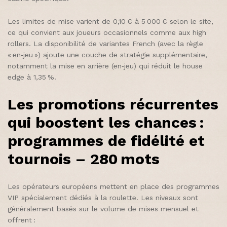
Les limites de mise varient de 0,10 € à 5 000 € selon le site,
ce qui convient aux joueurs occasionnels comme aux high
rollers. La disponibilité de variantes French (avec la règle
« en‑jeu ») ajoute une couche de stratégie supplémentaire,
notamment la mise en arrière (en‑jeu) qui réduit le house
edge à 1,35 %.
Les promotions récurrentes
qui boostent les chances :
programmes de fidélité et
tournois – 280 mots
Les opérateurs européens mettent en place des programmes
VIP spécialement dédiés à la roulette. Les niveaux sont
généralement basés sur le volume de mises mensuel et
offrent :