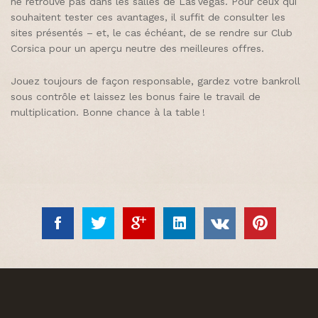
ne retrouve pas dans les salles de Las Vegas. Pour ceux qui
souhaitent tester ces avantages, il suffit de consulter les
sites présentés – et, le cas échéant, de se rendre sur Club
Corsica pour un aperçu neutre des meilleures offres.
Jouez toujours de façon responsable, gardez votre bankroll
sous contrôle et laissez les bonus faire le travail de
multiplication. Bonne chance à la table !