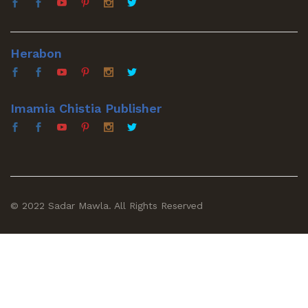
Herabon
Imamia Chistia Publisher
© 2022 Sadar Mawla. All Rights Reserved