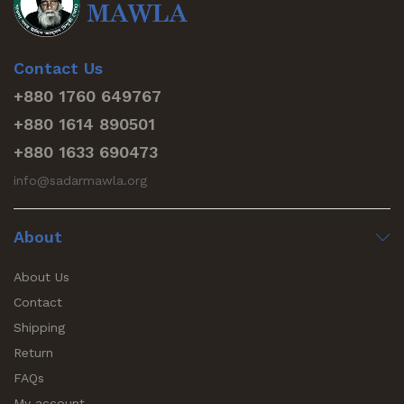
Contact Us
+880 1760 649767
+880 1614 890501
+880 1633 690473
info@sadarmawla.org
About
About Us
Contact
Shipping
Return
FAQs
My account