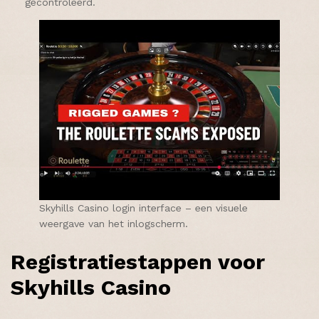
gecontroleerd.
Skyhills Casino login interface – een visuele
weergave van het inlogscherm.
Registratiestappen voor
Skyhills Casino