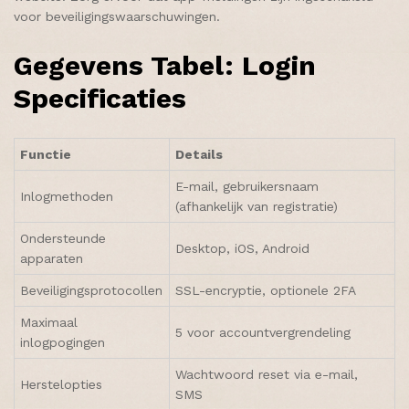
voor beveiligingswaarschuwingen.
Gegevens Tabel: Login
Specificaties
Functie
Details
E-mail, gebruikersnaam
Inlogmethoden
(afhankelijk van registratie)
Ondersteunde
Desktop, iOS, Android
apparaten
Beveiligingsprotocollen
SSL-encryptie, optionele 2FA
Maximaal
5 voor accountvergrendeling
inlogpogingen
Wachtwoord reset via e-mail,
Herstelopties
SMS