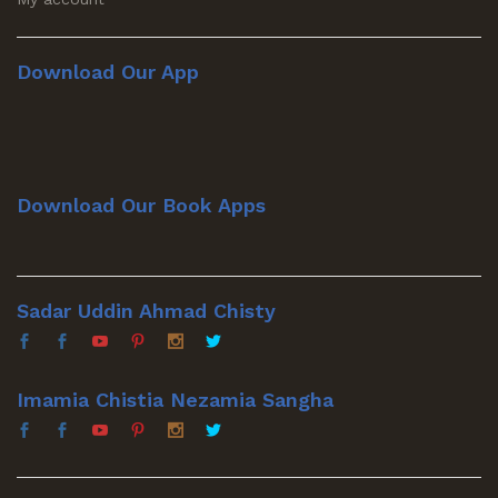
Download Our App
Download Our Book Apps
Sadar Uddin Ahmad Chisty
Imamia Chistia Nezamia Sangha