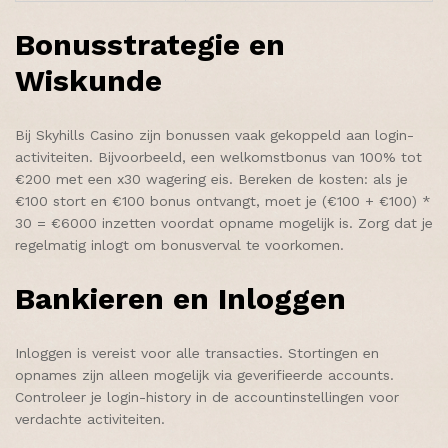
Bonusstrategie en
Wiskunde
Bij Skyhills Casino zijn bonussen vaak gekoppeld aan login-
activiteiten. Bijvoorbeeld, een welkomstbonus van 100% tot
€200 met een x30 wagering eis. Bereken de kosten: als je
€100 stort en €100 bonus ontvangt, moet je (€100 + €100) *
30 = €6000 inzetten voordat opname mogelijk is. Zorg dat je
regelmatig inlogt om bonusverval te voorkomen.
Bankieren en Inloggen
Inloggen is vereist voor alle transacties. Stortingen en
opnames zijn alleen mogelijk via geverifieerde accounts.
Controleer je login-history in de accountinstellingen voor
verdachte activiteiten.