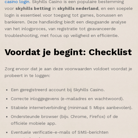
casino login
. Skyhills Casino is een populaire bestemming
voor
skyhills betting
in
skyhills nederland
, en een soepele
login is essentieel voor toegang tot games, bonussen en
bankieren. Deze handleiding biedt een diepgaande analyse
van het inlogproces, van registratie tot geavanceerde
troubleshooting, met focus op veiligheid en efficiëntie.
Voordat je begint: Checklist
Zorg ervoor dat je aan deze voorwaarden voldoet voordat je
probeert in te loggen:
Een geregistreerd account bij Skyhills Casino.
Correcte inloggegevens (e-mailadres en wachtwoord).
Stabiele internetverbinding (minimaal 5 Mbps aanbevolen).
Ondersteunde browser (bijv. Chrome, Firefox) of de
officiële mobiele app.
Eventuele verificatie-e-mails of SMS-berichten