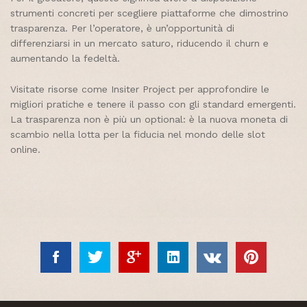
strumenti concreti per scegliere piattaforme che dimostrino
trasparenza. Per l’operatore, è un’opportunità di
differenziarsi in un mercato saturo, riducendo il churn e
aumentando la fedeltà.
Visitate risorse come Insiter Project per approfondire le
migliori pratiche e tenere il passo con gli standard emergenti.
La trasparenza non è più un optional: è la nuova moneta di
scambio nella lotta per la fiducia nel mondo delle slot
online.