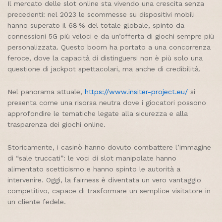
Il mercato delle slot online sta vivendo una crescita senza
precedenti: nel 2023 le scommesse su dispositivi mobili
hanno superato il 68 % del totale globale, spinto da
connessioni 5G più veloci e da un’offerta di giochi sempre più
personalizzata. Questo boom ha portato a una concorrenza
feroce, dove la capacità di distinguersi non è più solo una
questione di jackpot spettacolari, ma anche di credibilità.
Nel panorama attuale,
https://www.insiter-project.eu/
si
presenta come una risorsa neutra dove i giocatori possono
approfondire le tematiche legate alla sicurezza e alla
trasparenza dei giochi online.
Storicamente, i casinò hanno dovuto combattere l’immagine
di “sale truccati”: le voci di slot manipolate hanno
alimentato scetticismo e hanno spinto le autorità a
intervenire. Oggi, la fairness è diventata un vero vantaggio
competitivo, capace di trasformare un semplice visitatore in
un cliente fedele.