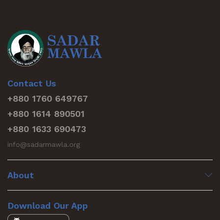
Contact Us
+880 1760 649767
+880 1614 890501
+880 1633 690473
info@sadarmawla.org
About
Download Our App