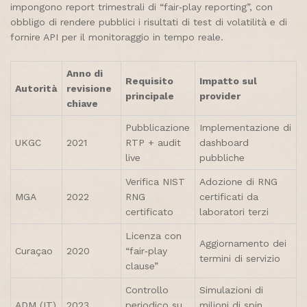
impongono report trimestrali di “fair‑play reporting”, con
obbligo di rendere pubblici i risultati di test di volatilità e di
fornire API per il monitoraggio in tempo reale.
Anno di
Requisito
Impatto sul
Autorità
revisione
principale
provider
chiave
Pubblicazione
Implementazione di
UKGC
2021
RTP + audit
dashboard
live
pubbliche
Verifica NIST
Adozione di RNG
MGA
2022
RNG
certificati da
certificato
laboratori terzi
Licenza con
Aggiornamento dei
Curaçao
2020
“fair‑play
termini di servizio
clause”
Controllo
Simulazioni di
ADM (IT)
2023
periodico su
milioni di spin