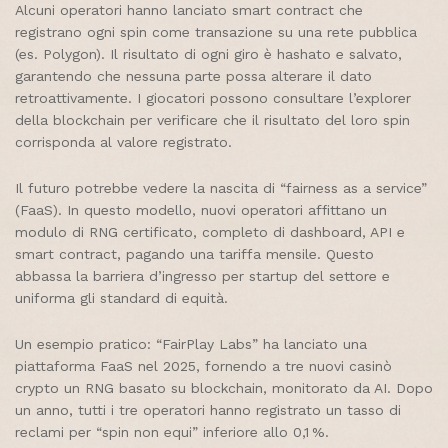
Alcuni operatori hanno lanciato smart contract che
registrano ogni spin come transazione su una rete pubblica
(es. Polygon). Il risultato di ogni giro è hashato e salvato,
garantendo che nessuna parte possa alterare il dato
retroattivamente. I giocatori possono consultare l’explorer
della blockchain per verificare che il risultato del loro spin
corrisponda al valore registrato.
Il futuro potrebbe vedere la nascita di “fairness as a service”
(FaaS). In questo modello, nuovi operatori affittano un
modulo di RNG certificato, completo di dashboard, API e
smart contract, pagando una tariffa mensile. Questo
abbassa la barriera d’ingresso per startup del settore e
uniforma gli standard di equità.
Un esempio pratico: “FairPlay Labs” ha lanciato una
piattaforma FaaS nel 2025, fornendo a tre nuovi casinò
crypto un RNG basato su blockchain, monitorato da AI. Dopo
un anno, tutti i tre operatori hanno registrato un tasso di
reclami per “spin non equi” inferiore allo 0,1 %.