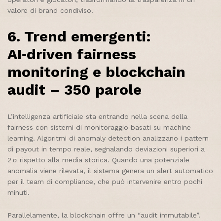
valore di brand condiviso.
6. Trend emergenti:
AI‑driven fairness
monitoring e blockchain
audit – 350 parole
L’intelligenza artificiale sta entrando nella scena della
fairness con sistemi di monitoraggio basati su machine
learning. Algoritmi di anomaly detection analizzano i pattern
di payout in tempo reale, segnalando deviazioni superiori a
2 σ rispetto alla media storica. Quando una potenziale
anomalia viene rilevata, il sistema genera un alert automatico
per il team di compliance, che può intervenire entro pochi
minuti.
Parallelamente, la blockchain offre un “audit immutabile”.