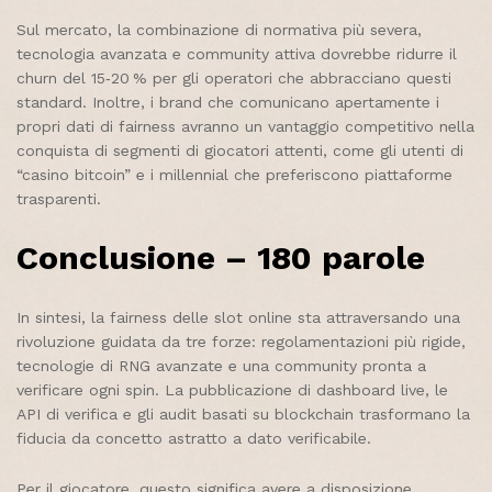
Sul mercato, la combinazione di normativa più severa,
tecnologia avanzata e community attiva dovrebbe ridurre il
churn del 15‑20 % per gli operatori che abbracciano questi
standard. Inoltre, i brand che comunicano apertamente i
propri dati di fairness avranno un vantaggio competitivo nella
conquista di segmenti di giocatori attenti, come gli utenti di
“casino bitcoin” e i millennial che preferiscono piattaforme
trasparenti.
Conclusione – 180 parole
In sintesi, la fairness delle slot online sta attraversando una
rivoluzione guidata da tre forze: regolamentazioni più rigide,
tecnologie di RNG avanzate e una community pronta a
verificare ogni spin. La pubblicazione di dashboard live, le
API di verifica e gli audit basati su blockchain trasformano la
fiducia da concetto astratto a dato verificabile.
Per il giocatore, questo significa avere a disposizione