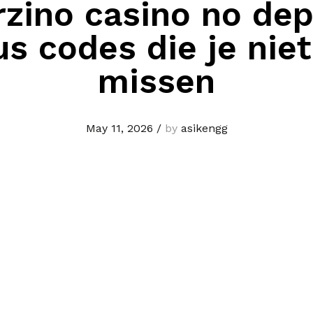
rzino casino no dep
s codes die je niet
missen
May 11, 2026
/
by
asikengg