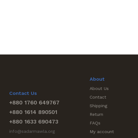
About
About Us
Contact Us
Contact
+880 1760 649767
Shipping
+880 1614 890501
Return
+880 1633 690473
FAQs
info@sadarmawla.org
My account