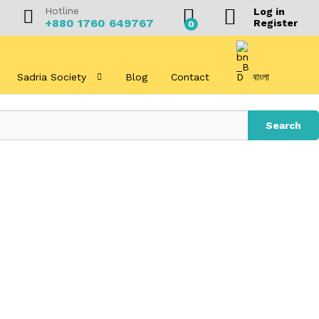
Hotline
Log in
+880 1760 649767
Register
0
Sadria Society
Blog
Contact
বাংলা
Search