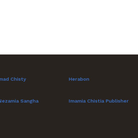
mad Chisty
Herabon
 Nezamia Sangha
Imamia Chistia Publisher