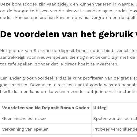
Deze bonuscodes zijn vaak tijdelijk en kunnen variëren in waarde.
op de hoogte te blijven van de nieuwste aanbiedingen, zodat je g
codes, kunnen spelers hun kansen op winst vergroten en de spell
De voordelen van het gebruik 
Het gebruik van Starzino no deposit bonus codes biedt verschillend
aantrekkelijk voor nieuwe spelers die nog niet bekend zijn met de 
tot tafelspellen, zonder dat je direct hoeft te investeren.
Een ander groot voordeel is dat je kunt profiteren van de gratis 
gaat inzetten. Bovendien, als je een aantal goede winsten behaal
biedt dus een kans om te winnen zonder dat je in eerste instantie 
Voordelen van No Deposit Bonus Codes
Uitleg
Geen financieel risico
Spelen zonder een st
Verkenning van spellen
Probeer verschillende