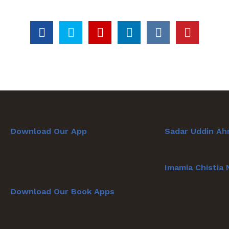
Download Our App
Sadar Uddin Ah
Imamia Chistia
Download Our Book Apps