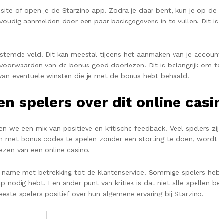
bsite of open je de Starzino app. Zodra je daar bent, kun je op de
nvoudig aanmelden door een paar basisgegevens in te vullen. Dit 
stemde veld. Dit kan meestal tijdens het aanmaken van je account 
 voorwaarden van de bonus goed doorlezen. Dit is belangrijk om te
n van eventuele winsten die je met de bonus hebt behaald.
n spelers over dit online casi
n we een mix van positieve en kritische feedback. Veel spelers zij
 om met bonus codes te spelen zonder een storting te doen, word
iezen van een online casino.
et name met betrekking tot de klantenservice. Sommige spelers h
lp nodig hebt. Een ander punt van kritiek is dat niet alle spellen
ste spelers positief over hun algemene ervaring bij Starzino.