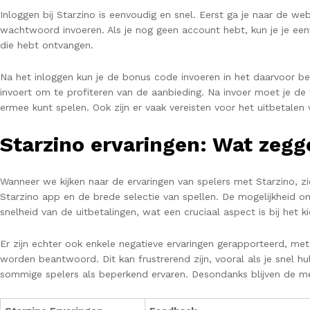
Inloggen bij Starzino is eenvoudig en snel. Eerst ga je naar de we
wachtwoord invoeren. Als je nog geen account hebt, kun je je ee
die hebt ontvangen.
Na het inloggen kun je de bonus code invoeren in het daarvoor be
invoert om te profiteren van de aanbieding. Na invoer moet je de
ermee kunt spelen. Ook zijn er vaak vereisten voor het uitbetale
Starzino ervaringen: Wat zegge
Wanneer we kijken naar de ervaringen van spelers met Starzino, zie
Starzino app en de brede selectie van spellen. De mogelijkheid
snelheid van de uitbetalingen, wat een cruciaal aspect is bij het k
Er zijn echter ook enkele negatieve ervaringen gerapporteerd, m
worden beantwoord. Dit kan frustrerend zijn, vooral als je snel hu
sommige spelers als beperkend ervaren. Desondanks blijven de mee