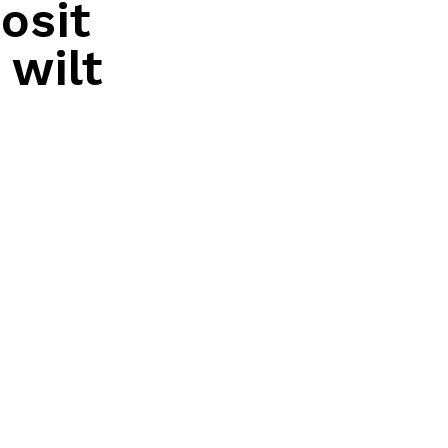
osit
 wilt