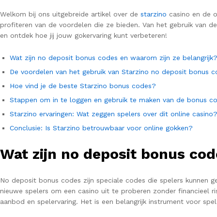
Welkom bij ons uitgebreide artikel over de
starzino
casino en de o
profiteren van de voordelen die ze bieden. Van het gebruik van d
en ontdek hoe jij jouw gokervaring kunt verbeteren!
Wat zijn no deposit bonus codes en waarom zijn ze belangrijk
De voordelen van het gebruik van Starzino no deposit bonus 
Hoe vind je de beste Starzino bonus codes?
Stappen om in te loggen en gebruik te maken van de bonus c
Starzino ervaringen: Wat zeggen spelers over dit online casino
Conclusie: Is Starzino betrouwbaar voor online gokken?
Wat zijn no deposit bonus cod
No deposit bonus codes zijn speciale codes die spelers kunnen ge
nieuwe spelers om een casino uit te proberen zonder financieel ris
aanbod en spelervaring. Het is een belangrijk instrument voor spe