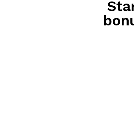
Sta
bonu