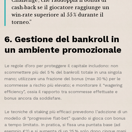
cash‑back se il giocatore raggiunge un
win‑rate superiore al 55 % durante il
torneo.”
6. Gestione del bankroll in
un ambiente promozionale
Le regole d’oro per proteggere il capitale includono: non
scommettere più del 5 % del bankroll totale in una singola
mano; utilizzare una frazione del bonus (max 30 %) per le
scommesse a rischio più elevato; e monitorare il “wagering
efficiency”, ossia il rapporto tra scommesse effettuate e
bonus ancora da soddisfare.
Le tecniche di staking più efficaci prevedono l’adozione di un
modello di “progressive flat‑bet” quando si gioca con bonus
a tempo limitato. In pratica, si fissa una puntata base (ad
esempio €2) e si aumenta di un 25 % solo dopo cinque mani