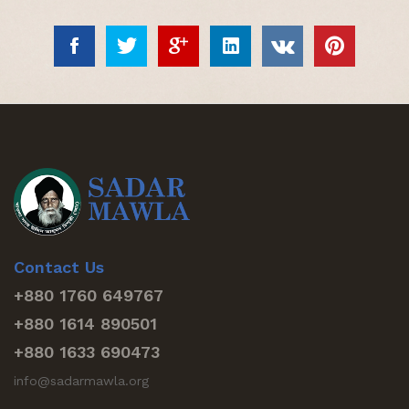
Contact Us
+880 1760 649767
+880 1614 890501
+880 1633 690473
info@sadarmawla.org