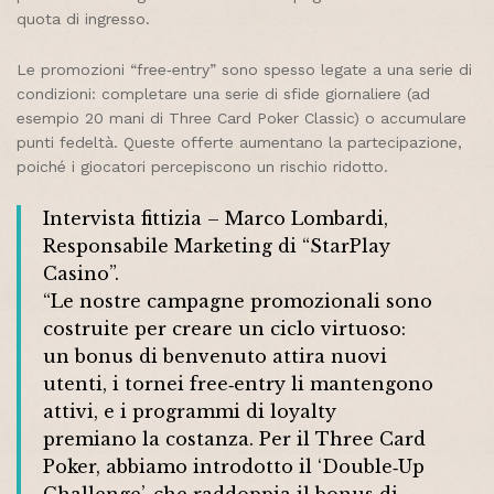
quota di ingresso.
Le promozioni “free‑entry” sono spesso legate a una serie di
condizioni: completare una serie di sfide giornaliere (ad
esempio 20 mani di Three Card Poker Classic) o accumulare
punti fedeltà. Queste offerte aumentano la partecipazione,
poiché i giocatori percepiscono un rischio ridotto.
Intervista fittizia – Marco Lombardi,
Responsabile Marketing di “StarPlay
Casino”.
“Le nostre campagne promozionali sono
costruite per creare un ciclo virtuoso:
un bonus di benvenuto attira nuovi
utenti, i tornei free‑entry li mantengono
attivi, e i programmi di loyalty
premiano la costanza. Per il Three Card
Poker, abbiamo introdotto il ‘Double‑Up
Challenge’, che raddoppia il bonus di