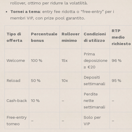
rollover, ottimo per ridurre la volatilità.
Tornei a tema
: entry fee ridotta o “free‑entry” per i
membri VIP, con prize pool garantito.
RTP
Tipo di
Percentuale
Rollover
Condizioni
medio
offerta
bonus
minimo
di utilizzo
richiesto
Prima
Welcome
100 %
15x
deposizione
96 %
≥ €20
Depositi
Reload
50 %
10x
95 %
settimanali
Perdite
Cash‑back
10 %
–
nette
–
settimanali
Free‑entry
Solo per
–
–
–
torneo
VIP