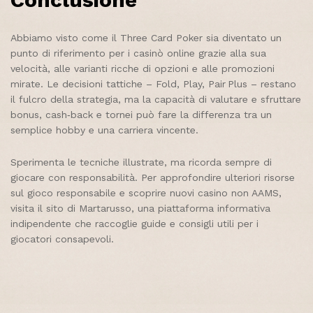
Abbiamo visto come il Three Card Poker sia diventato un
punto di riferimento per i casinò online grazie alla sua
velocità, alle varianti ricche di opzioni e alle promozioni
mirate. Le decisioni tattiche – Fold, Play, Pair Plus – restano
il fulcro della strategia, ma la capacità di valutare e sfruttare
bonus, cash‑back e tornei può fare la differenza tra un
semplice hobby e una carriera vincente.
Sperimenta le tecniche illustrate, ma ricorda sempre di
giocare con responsabilità. Per approfondire ulteriori risorse
sul gioco responsabile e scoprire nuovi casino non AAMS,
visita il sito di Martarusso, una piattaforma informativa
indipendente che raccoglie guide e consigli utili per i
giocatori consapevoli.