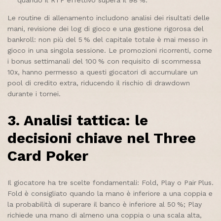
quando il RTP effettivo supera il 98 %.
Le routine di allenamento includono analisi dei risultati delle
mani, revisione dei log di gioco e una gestione rigorosa del
bankroll: non più del 5 % del capitale totale è mai messo in
gioco in una singola sessione. Le promozioni ricorrenti, come
i bonus settimanali del 100 % con requisito di scommessa
10x, hanno permesso a questi giocatori di accumulare un
pool di credito extra, riducendo il rischio di drawdown
durante i tornei.
3. Analisi tattica: le
decisioni chiave nel Three
Card Poker
Il giocatore ha tre scelte fondamentali: Fold, Play o Pair Plus.
Fold è consigliato quando la mano è inferiore a una coppia e
la probabilità di superare il banco è inferiore al 50 %; Play
richiede una mano di almeno una coppia o una scala alta,