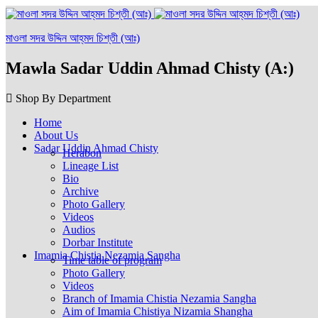
মাওলা সদর উদ্দিন আহ্‌মদ চিশ্‌তী (আঃ)
Mawla Sadar Uddin Ahmad Chisty (A:)
Shop By Department
Home
About Us
Sadar Uddin Ahmad Chisty
Herabon
Lineage List
Bio
Archive
Photo Gallery
Videos
Audios
Dorbar Institute
Imamia Chistia Nezamia Sangha
Time table of program
Photo Gallery
Videos
Branch of Imamia Chistia Nezamia Sangha
Aim of Imamia Chistiya Nizamia Shangha