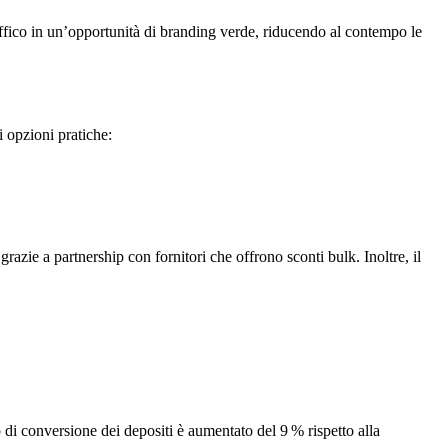
raffico in un’opportunità di branding verde, riducendo al contempo le
i opzioni pratiche:
razie a partnership con fornitori che offrono sconti bulk. Inoltre, il
di conversione dei depositi è aumentato del 9 % rispetto alla