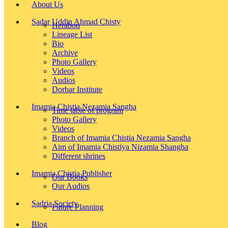
About Us
Sadar Uddin Ahmad Chisty
Herabon
Lineage List
Bio
Archive
Photo Gallery
Videos
Audios
Dorbar Institute
Imamia Chistia Nezamia Sangha
Time table of program
Photo Gallery
Videos
Branch of Imamia Chistia Nezamia Sangha
Aim of Imamia Chistiya Nizamia Shangha
Different shrines
Imamia Chistia Publisher
Our Books
Our Audios
Sadria Society
Future Planning
Blog