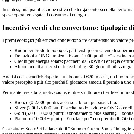
In sintesi, una pianificazione estiva che tenga conto sia della perform
spese operative legate al consumo di energia.
Incentivi verdi che convertono: tipologie di
I premi ecologici più efficaci condividono tre caratteristiche: valore pe
Buoni per prodotti biologici: partnership con catene di supermer
Donazioni a ONG ambientali: ogni 1 000 punti = €1 destinato a 
Crediti per energia solare: pacchetti da 5 kWh di energia certifica
Abbonamenti a servizi di bike‑sharing: 30 giorni di utilizzo grat
Analisi costi‑benefici: rispetto a un bonus di €20 in cash, un buono per
valore percepito è più alto perché il giocatore associa il premio a uno st
Per mantenere alta la motivazione, è utile strutturare i tier‑level in mo
Bronze (0‑2.000 punti): accesso a buoni per snack bio.
Silver (2.001‑5.000 punti): scelta tra donazione a ONG o credit
Gold (5.001‑10.000 punti): abbonamento bike‑sharing + bonus 
Platinum (10.001+ punti): “Eco‑Jackpot” con premio di €500 des
Case study: SolarBet ha lanciato il “Summer Green Bonus” in luglio 202